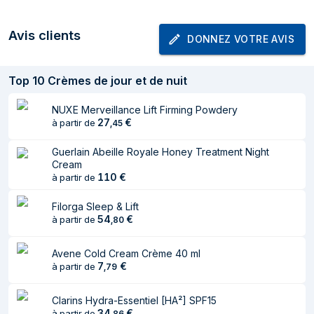
Convient pour
Femmes
Avis clients
Adapté pour
Peau mixte, Peau sèche, Peau
DONNEZ VOTRE AVIS
lestypes de peau
normale, Peau grasse
Zone d'application
Visage
Top
10
Crèmes de jour et de nuit
Effet du soin de la
Eclaircissant, Raffermissant, Levage,
NUXE Merveillance Lift Firming Powdery
peau
Nourrissant, Lissage
27
€
à partir de
,
45
Volume
50 ml
Guerlain Abeille Royale Honey Treatment Night
Cream
Type de
Bocal de recharge
110
€
à partir de
distributeur
Filorga Sleep & Lift
Facteur de
15
54
€
à partir de
,
80
protection solaire
(SPF)
Avene Cold Cream Crème 40 ml
7
€
Testé
à partir de
Oui
,
79
dermatologiquement
Clarins Hydra-Essentiel [HA²] SPF15
AQUA/WATER/EAU. GLYCERIN.
34
€
à partir de
,
86