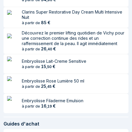
BUTYLOCTYL SALICYLATE.
DIMETHICONE. PENTYLENE GLYCOL.
Clarins Super Restorative Day Cream Multi Intensive
CETEARYL ALCOHOL. NIACINAMIDE.
Nuit
85
€
à partir de
ARGANIA SPINOSA KERNEL OIL.
CELLULOSE. PARFUM/FRAGRANCE.
Découvrez le premier lifting quotidien de Vichy pour
POLYSILICONE-15. POTASSIUM
une correction continue des rides et un
CETYL PHOSPHATE. CETEARYL
raffermissement de la peau. Il agit immédiatement
26
€
à partir de
GLUCOSIDE. BUTYLENE GLYCOL.
,
40
ACRYLATES/C10-30 ALKYL
Embryolisse Lait-Creme Sensitive
ACRYLATE CROSSPOLYMER.
15
€
à partir de
,
50
HYDROXYACETOPHENONE. XANTHAN
GUM. AVENA SATIVA (OAT) KERNEL
Embryolisse Rose Lumière 50 ml
EXTRACT. ETHYLHEXYLGLYCERIN.
25
€
à partir de
,
45
TOCOPHERYL ACETATE. ALOE
BARBADENSIS LEAF JUICE POWDER.
Embryolisse Filaderme Emulsion
DISODIUM EDTA. SODIUM
Ingrédients
16
€
à partir de
,
19
HYDROXIDE. PROPANEDIOL.
CAPRYLIC/CAPRIC TRIGLYCERIDE.
BETAINE. SORBITOL. MARRUBIUM
Guides d'achat
VULGARE EXTRACT. MALTODEXTRIN.