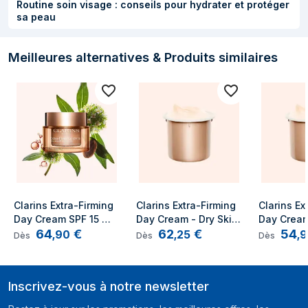
ORTHOSIPHON STAMINEUS
Routine soin visage : conseils pour hydrater et protéger
sa peau
EXTRACT. SODIUM BENZOATE.
BALANITES ROXBURGHII SEED OIL.
MITRACARPUS SCABER EXTRACT.
Meilleures alternatives & Produits similaires
PHENETHYL ALCOHOL. CARYA
ILLINOINENSIS (PECAN) SHELL
EXTRACT. FURCELLARIA LUMBRICALIS
EXTRACT. CI 15985/YELLOW 6.
LAPSANA COMMUNIS
FLOWER/LEAF/STEM EXTRACT. MARIS
SAL/SEA SALT/SEL MARIN.
ARGININE/LYSINE POLYPEPTIDE.
[S4505A]
Clarins Extra-Firming 
Clarins Extra-Firming 
Clarins Ex
Informations sur l'emballage
Day Cream SPF 15 
Day Cream - Dry Skin 
Day Cream 
64
€
62
€
54
Crème de jour Visage 
Refill Crème de jour 
Types Refi
,
90
,
25
,
9
Dès
Dès
Dès
Quantité
1 pièce(s)
50 ml
Visage 50 ml
jour Visag
Inscrivez-vous à notre newsletter