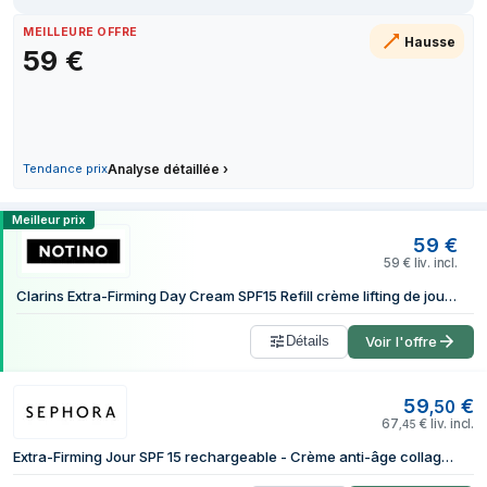
26 mai 2026
MEILLEURE OFFRE
Hausse
1 juin 2026
59
€
23 juin 2026
3 juillet 2026
11 juillet 2026
16 juillet 2026
Tendance prix
Analyse détaillée
›
4 août 2026
Comparer les prix de Clarins Extra-Firm
Meilleur prix
59
€
59
€
liv. incl.
Clarins Extra-Firming Day Cream SPF15 Refill crème lifting de jour anti-rides SPF 15 refill 50 ml
Détails
Voir l'offre
59
€
,
50
67
€
liv. incl.
,
45
Extra-Firming Jour SPF 15 rechargeable - Crème anti-âge collagène fermeté