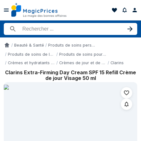
Rechercher un produit
Beauté & Santé
Produits de soins personnels
Accueil
Produits de soins de la peau
Produits de soins pour le visage
Crèmes et hydratants pour le visage
Crèmes de jour et de nuit
Clarins
Clarins Extra-Firming Day Cream SPF 15 Refill Crème
Historique des prix de Clarins Extra-Firming Day Cream SPF 15 R
de jour Visage 50 ml
Date
10 mai 2026
11 mai 2026
11 mai 2026
12 mai 2026
13 mai 2026
15 mai 2026
19 mai 2026