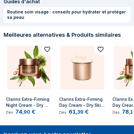
FRUIT EXTRACT. BETAINE. SORBITOL.
Guides d'achat
MARRUBIUM VULGARE EXTRACT.
Routine soin visage : conseils pour hydrater et protéger
ORTHOSIPHON STAMINEUS
sa peau
EXTRACT. XANTHAN GUM. SODIUM
BENZOATE. BALANITES ROXBURGHII
SEED OIL. MITRACARPUS SCABER
Meilleures alternatives & Produits similaires
EXTRACT. PHENETHYL ALCOHOL.
CARYA ILLINOINENSIS (PECAN)
SHELL EXTRACT. FURCELLARIA
LUMBRICALIS EXTRACT.
TOCOPHEROL. LAPSANA COMMUNIS
FLOWER/LEAF/STEM EXTRACT. MARIS
SAL/SEA SALT/SEL MARIN.
ARGININE/LYSINE POLYPEPTIDE.
[V4464A]
Clarins Extra-Firming 
Clarins Extra-Firming 
Clarins Ex
Informations sur l'emballage
Night Cream - Dry 
Day Cream - Dry Skin 
Day Cream 
74
€
61
€
78
Skin Crème de nuit 
Refill Crème de jour 
Crème de j
,
90
,
39
,
1
Dès
Dès
Dès
Visage 50 ml
Visage 50 ml
50 ml
Quantité
1 pièce(s)