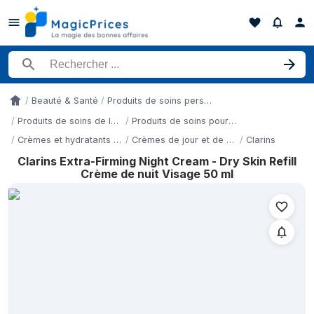
Rechercher un produit
Beauté & Santé
Produits de soins personnels
Accueil
Produits de soins de la peau
Produits de soins pour le visage
Crèmes et hydratants pour le visage
Crèmes de jour et de nuit
Clarins
Clarins Extra-Firming Night Cream - Dry Skin Refill
Historique des prix de Clarins Extra-Firming Night Cream - Dry S
Crème de nuit Visage 50 ml
Date
7 mai 2026
8 mai 2026
8 mai 2026
8 mai 2026
8 mai 2026
9 mai 2026
9 mai 2026