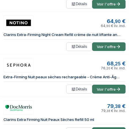
Détails
Voir l'offre
64
€
,
90
64
€
liv. incl.
,
90
Clarins Extra-Firming Night Cream Refill crème de nuit liftante anti-rides pour peaux sèches refill 50 ml
Détails
Voir l'offre
68
€
,
25
76
€
liv. incl.
,
20
Extra-Firming Nuit peaux sèches rechargeable - Crème Anti-Âge Collagène fermeté
Détails
Voir l'offre
79
€
,
38
79
€
liv. incl.
,
38
Clarins Extra Firming Nuit Peaux Sèches Refill 50 ml