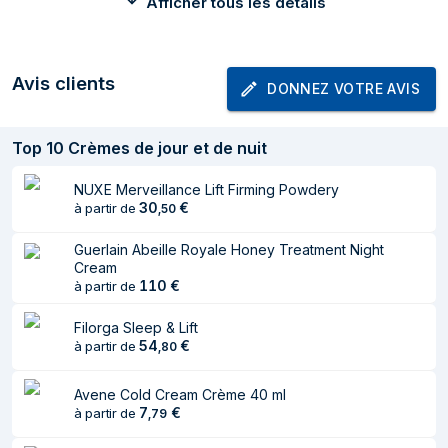
Afficher tous les détails
Type de produit
Crème de nuit
Convient pour
Femmes
Avis clients
Adapté pour
Peau sèche
DONNEZ VOTRE AVIS
lestypes de peau
Top
Zone d'application
10
Crèmes de jour et de nuit
Visage
Effet du soin de la
Eclaircissant, Raffermissant, Levage,
NUXE Merveillance Lift Firming Powdery
peau
Nourrissant, Lissage
30
€
à partir de
,
50
Volume
50 ml
Guerlain Abeille Royale Honey Treatment Night
Cream
Type de
Bocal de recharge
110
€
à partir de
distributeur
Filorga Sleep & Lift
Testé
Oui
54
€
à partir de
,
80
dermatologiquement
AQUA/WATER/EAU. CAPRYLIC/CAPRIC
Avene Cold Cream Crème 40 ml
7
€
à partir de
,
79
TRIGLYCERIDE. DICAPRYLYL
CARBONATE. BUTYLENE GLYCOL.