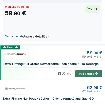
9 mai 2026
MEILLEURE OFFRE
-3%
10 mai 2026
59
€
,
90
10 mai 2026
10 mai 2026
11 mai 2026
11 mai 2026
Tendance prix
Analyse détaillée
›
11 mai 2026
Comparer les prix de Clarins Extra-Firmi
12 mai 2026
Meilleur prix
59
€
12 mai 2026
,
90
59
€
liv. incl.
,
90
13 juin 2026
Extra-Firming Nuit Crème Revitalisante Peau sèche 50 ml Recarga
1 juillet 2026
7 juillet 2026
Détails
Voir l'offre
8 juillet 2026
24 juillet 2026
62
€
,
99
29 juillet 2026
62
€
liv. incl.
,
99
Extra-Firming Nuit Peaux sèches - Crème fermeté anti-âge -50ml CLARINS