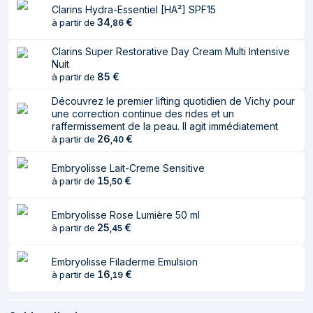
CETEARYL ALCOHOL. GLYCERIN.
Clarins Hydra-Essentiel [HA²] SPF15
34
€
à partir de
BUTYROSPERMUM PARKII (SHEA)
,
86
BUTTER. NIACINAMIDE.
Clarins Super Restorative Day Cream Multi Intensive
HYDROXYETHYL ACRYLATE/SODIUM
Nuit
ACRYLOYLDIMETHYL TAURATE
85
€
à partir de
COPOLYMER. GLYCERYL STEARATE.
PEG-100 STEARATE. CETEARYL
Découvrez le premier lifting quotidien de Vichy pour
une correction continue des rides et un
GLUCOSIDE. STEARETH-21.
raffermissement de la peau. Il agit immédiatement
CAPRYLYL GLYCOL.
26
€
à partir de
,
40
PARFUM/FRAGRANCE. AVENA SATIVA
(OAT) KERNEL EXTRACT.
Embryolisse Lait-Creme Sensitive
ETHYLHEXYLGLYCERIN.
15
€
à partir de
,
50
TOCOPHERYL ACETATE. PENTYLENE
GLYCOL. ALOE BARBADENSIS LEAF
Embryolisse Rose Lumière 50 ml
JUICE POWDER. SODIUM
25
€
à partir de
,
45
DEHYDROACETATE. POLYSORBATE
Ingrédients
60. SORBITAN ISOSTEARATE.
Embryolisse Filaderme Emulsion
PROPANEDIOL. MALTODEXTRIN.
16
€
à partir de
,
19
CITRIC ACID. DISODIUM EDTA.
PERSEA GRATISSIMA (AVOCADO)