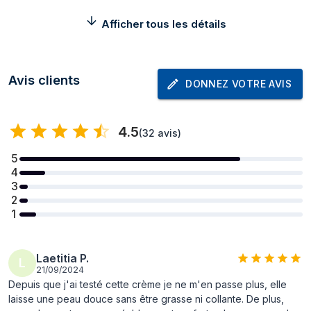
Type de produit
Crème de jour
Afficher tous les détails
Convient pour
Femmes
Adapté pour
Tous types de peau
Avis clients
lestypes de peau
DONNEZ VOTRE AVIS
Zone d'application
Visage
4.5
(
32 avis
)
Effet du soin de la
Anti-âge, Anti-rides, Lissage,
peau
Adoucissant
5
4
Volume
40 ml
3
Type de
Tube
2
1
distributeur
Ingrédients
Calendule, Acide hyaluronique,
constitutifs
Jasmin, Huile de macadamia
Laetitia P.
L
21/09/2024
Parfumé
Oui
Depuis que j'ai testé cette crème je ne m'en passe plus, elle
laisse une peau douce sans être grasse ni collante. De plus,
Parfum
Floral