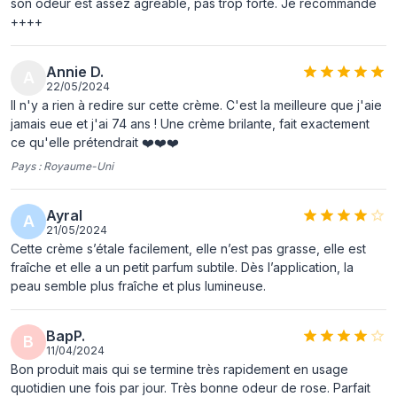
son odeur est assez agréable, pas trop forte. Je recommande
++++
Protection solaire
Non
AQUA/WATER, SQUALANE, ALCOHOL
Annie D.
DENAT., GLYCERIN, HYDROGENATED
A
22/05/2024
COCONUT OIL, TRIBEHENIN,
Il n'y a rien à redire sur cette crème. C'est la meilleure que j'aie
MACADAMIA INTEGRIFOLIA SEED OIL,
jamais eue et j'ai 74 ans ! Une crème brilante, fait exactement
DICAPRYLYL ETHER, DIMETHICONE,
ce qu'elle prétendrait ❤️❤️❤️
C20-22 ALKYL PHOSPHATE, C20-22
Pays :
Royaume-Uni
ALCOHOLS, HYDROGENATED COCO-
GLYCERIDES, TOCOPHEROL,
PARFUM/FRAGRANCE,
Ayral
A
21/05/2024
PHENOXYETHANOL, CARBOMER,
Cette crème s’étale facilement, elle n’est pas grasse, elle est
ETHYLHEXYLGLYCERIN, SODIUM
fraîche et elle a un petit parfum subtile. Dès l’application, la
STEAROYL GLUTAMATE, RIBOSE,
Ingrédients
peau semble plus fraîche et plus lumineuse.
SODIUM GLUCONATE, SODIUM
HYDROXIDE, BUTYLENE GLYCOL,
GELLAN GUM, PENTYLENE GLYCOL,
BapP.
B
JASMINUM OFFICINALE (JASMINE)
11/04/2024
FLOWER EXTRACT, SODIUM
Bon produit mais qui se termine très rapidement en usage
HYALURONATE, FAEX EXTRACT/YEAST
quotidien une fois par jour. Très bonne odeur de rose. Parfait