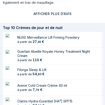
également en bas de maquillage.
EXTRACT, MICA, CI 77491/IRON
OXIDES, CALENDULA OFFICINALIS
FLOWER EXTRACT, BENZYL
AFFICHER PLUS D'AVIS
SALICYLATE, LINALOOL,
CITRONELLOL, GERANIOL, ALPHA-
Top
10
Crèmes de jour et de nuit
ISOMETHYL IONONE [N3903/A]
NUXE Merveillance Lift Firming Powdery
27
€
à partir de
,
45
Guerlain Abeille Royale Honey Treatment Night
Cream
110
€
à partir de
Filorga Sleep & Lift
54
€
à partir de
,
80
Avene Cold Cream Crème 40 ml
7
€
à partir de
,
79
Clarins Hydra-Essentiel [HA²] SPF15