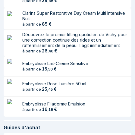
34
€
à partir de
,
86
Clarins Super Restorative Day Cream Multi Intensive
Nuit
85
€
à partir de
Découvrez le premier lifting quotidien de Vichy pour
une correction continue des rides et un
raffermissement de la peau. Il agit immédiatement
26
€
à partir de
,
40
Embryolisse Lait-Creme Sensitive
15
€
à partir de
,
50
Embryolisse Rose Lumière 50 ml
25
€
à partir de
,
45
Embryolisse Filaderme Emulsion
16
€
à partir de
,
19
Guides d'achat