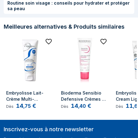
Routine soin visage : conseils pour hydrater et protéger
sa peau
Meilleures alternatives & Produits similaires
Embryolisse Lait-
Bioderma Sensibio 
Embryolis
Crème Multi-
Defensive Crèmes de 
Cream Lig
14
€
14
€
11
Protection Crème de 
jour et de nuit 
de jour et 
,
75
,
40
,
6
Dès
Dès
Dès
jour Visage 40 ml
Visage, Cou 40 ml
Visage 40
Inscrivez-vous à notre newsletter