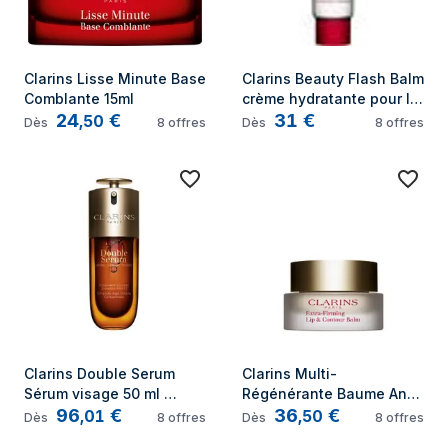
Clarins Lisse Minute Base 
Clarins Beauty Flash Balm 
Comblante 15ml
crème hydratante pour le 
24
€
31
€
visage Femmes 50 ml 
,
50
Dès
8
offres
Dès
8
offres
Baume
Clarins Double Serum 
Clarins Multi-
Sérum visage 50 ml 
Régénérante Baume Anti-
96
€
36
€
Femmes
Rides Lèvres et Contour 
,
01
,
50
Dès
8
offres
Dès
8
offres
15ml