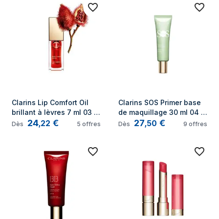
Clarins Lip Comfort Oil 
Clarins SOS Primer base 
brillant à lèvres 7 ml 03 
de maquillage 30 ml 04 
24
€
27
€
Red Berry
Green
,
22
,
50
Dès
5
offres
Dès
9
offres