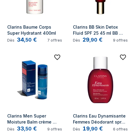
Clarins Baume Corps 
Clarins BB Skin Detox 
Super Hydratant 400ml
Fluid SPF 25 45 ml BB 
34
€
29
€
crème
,
50
,
90
Dès
7
offres
Dès
9
offres
Clarins Men Super 
Clarins Eau Dynamisante 
Moisture Balm crème 
Femmes Déodorant spray 
33
€
19
€
hydratante pour le visage 
100 ml 1 pièce(s)
,
50
,
90
Dès
9
offres
Dès
6
offres
Hommes 50 ml Baume