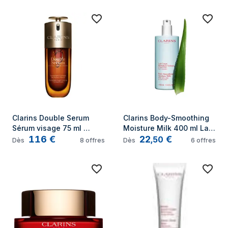
Clarins Double Serum 
Clarins Body-Smoothing 
Sérum visage 75 ml 
Moisture Milk 400 ml Lait 
116
€
22
€
Femmes
Unisexe
,
50
Dès
8
offres
Dès
6
offres