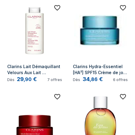
Clarins Lait Démaquillant 
Clarins Hydra-Essentiel 
Velours Aux Lait 
[HA²] SPF15 Crème de jour 
29
€
34
€
nettoyant Femmes 400 ml
Visage 50 ml
,
90
,
86
Dès
7
offres
Dès
6
offres