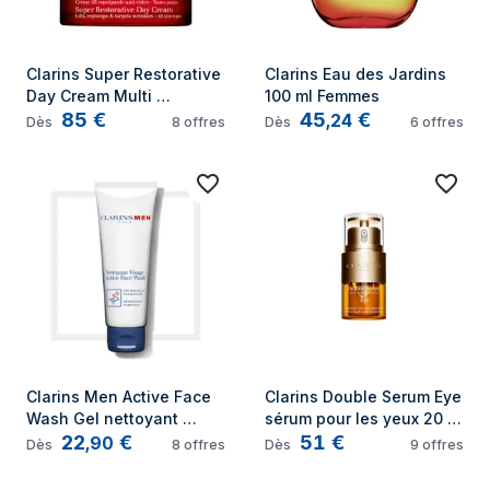
Clarins Super Restorative 
Clarins Eau des Jardins 
Day Cream Multi 
100 ml Femmes
85
€
45
€
Intensive Nuit Crème de 
,
24
Dès
8
offres
Dès
6
offres
jour Decollete, Visage, 
Cou 50 ml
Clarins Men Active Face 
Clarins Double Serum Eye 
Wash Gel nettoyant 
sérum pour les yeux 20 
22
€
51
€
Hommes 125 ml
ml Femmes
,
90
Dès
8
offres
Dès
9
offres