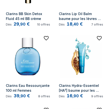
Clarins BB Skin Detox 
Clarins Lip Oil Balm 
Fluid 45 ml BB crème
baume pour les lèvres 
29
€
18
€
Beaume pour les lèvres 
,
90
,
40
Dès
10
offres
Dès
7
offres
02 Pitaya Femmes 2,9 g
Clarins Eau Ressourçante 
Clarins Hydra-Essentiel 
100 ml Femmes
[HA²] baume pour les 
39
€
16
€
lèvres Beaume pour les 
,
90
,
90
Dès
8
offres
Dès
9
offres
lèvres Unisexe 15 ml