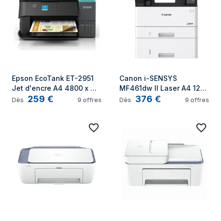
Epson EcoTank ET-2951 
Canon i-SENSYS 
Jet d'encre A4 4800 x 
MF461dw II Laser A4 1200 
259
€
376
€
1200 DPI 33 ppm Wifi
x 1200 DPI 36 ppm Wifi
Dès
9
offres
Dès
9
offres