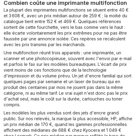
Combien coûte une imprimante multifonction
La plupart des imprimantes multifonctions se situent entre 40 €
et 3 608 €, avec un prix médian autour de 259 € ; la moitié du
catalogue tient entre 152 € et 469 €. Quelques références
sortent de cette fourchette, vers le bas comme vers le haut :
elle écarte volontairement les prix extrêmes pour ne pas être
faussée par une annonce isolée. Ces repères se recalculent
avec les prix transmis par les marchands.
Une multifonction réunit trois appareils : une imprimante, un
scanner et une photocopieuse, souvent avec l'envoi par e-mail
et parfois le fax sur les modèles bureautiques. L'écart de prix
vient moins de ces fonctions que de la technologie
d'impression et du volume prévu. Un jet d'encre familial qui sort
quelques pages par semaine et un laser de bureau qui en
produit des centaines par mois ne jouent pas dans la même
catégorie, ni au même tarif. Le vrai sujet n'est donc pas le prix
d'achat seul, mais le coût sur la durée, cartouches ou toner
compris.
Les modèles les plus vendus sont des jets d'encre grand
public. Sur nos relevés, la marque la plus accessible, HP, affiche
un prix médian de 170 €, quand les gammes professionnelles
affichent des médianes de 688 € chez Kyocera et 1 049 €
chez Lexmark. Ce prix médian par marque reflète le type de