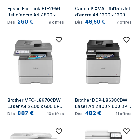
Epson EcoTank ET-2956 
Canon PIXMA TS4151i Jet 
Jet d'encre A4 4800 x 
d'encre A4 1200 x 1200 
260
€
49
€
1200 DPI 33 ppm Wifi
DPI 14 ppm Wifi
,
50
Dès
9
offres
Dès
7
offres
Brother MFC-L8970CDW 
Brother DCP-L8630CDW 
Laser A4 2400 x 600 DPI 
Laser A4 2400 x 600 DPI 
887
€
482
€
31 ppm Wifi
31 ppm Wifi
Dès
10
offres
Dès
11
offres