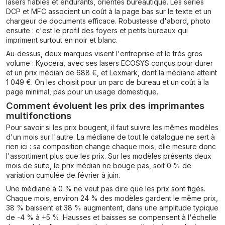
lasers fiables et endurants, orientés bureautique. Les séries
DCP et MFC associent un coût à la page bas sur le texte et un
chargeur de documents efficace. Robustesse d'abord, photo
ensuite : c'est le profil des foyers et petits bureaux qui
impriment surtout en noir et blanc.
Au-dessus, deux marques visent l'entreprise et le très gros
volume : Kyocera, avec ses lasers ECOSYS conçus pour durer
et un prix médian de 688 €, et Lexmark, dont la médiane atteint
1 049 €. On les choisit pour un parc de bureau et un coût à la
page minimal, pas pour un usage domestique.
Comment évoluent les prix des imprimantes
multifonctions
Pour savoir si les prix bougent, il faut suivre les mêmes modèles
d'un mois sur l'autre. La médiane de tout le catalogue ne sert à
rien ici : sa composition change chaque mois, elle mesure donc
l'assortiment plus que les prix. Sur les modèles présents deux
mois de suite, le prix médian ne bouge pas, soit 0 % de
variation cumulée de février à juin.
Une médiane à 0 % ne veut pas dire que les prix sont figés.
Chaque mois, environ 24 % des modèles gardent le même prix,
38 % baissent et 38 % augmentent, dans une amplitude typique
de -4 % à +5 %. Hausses et baisses se compensent à l'échelle