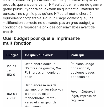
produits que chacune vend : HP surtout de l'entrée de gamme
grand public, Kyocera et Lexmark uniquement du matériel de
bureau. Il ne signifie pas qu'une HP serait moins chère à
équipement comparable. Pour un usage domestique, une
multifonction correcte ne demande pas un gros budget, à
condition de regarder le prix des consommables avant de
choisir.
Quel budget pour quelle imprimante
multifonction
Budget
Ce que vous avez
Pour qui
Jet d'encre couleur
Étudiant, usage
Moins
d'entrée de gamme, Wi-
occasionnel,
de
Fi, impression, copie et
quelques pages
152 €
scan
par semaine
Jet d'encre milieu de
gamme, premier réservoir
Foyer, télétravail
152 € à
d'encre ou laser
léger, impression
259 €
monochrome, recto-
régulière
verso et chargeur de
documents