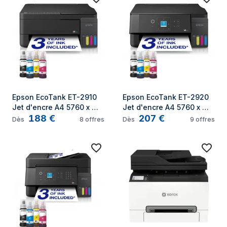
Epson EcoTank ET-2910 
Epson EcoTank ET-2920 
Jet d'encre A4 5760 x 
Jet d'encre A4 5760 x 
188
€
207
€
1440 DPI Wifi
1440 DPI Wifi
Dès
8
offres
Dès
9
offres