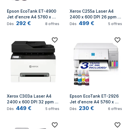
Epson EcoTank ET-4900 
Xerox C255a Laser A4 
Jet d'encre A4 5760 x 
2400 x 600 DPI 26 ppm 
292
€
499
€
1440 DPI Wifi
Wifi
Dès
8
offres
Dès
5
offres
Xerox C303a Laser A4 
Epson EcoTank ET-2926 
2400 x 600 DPI 32 ppm 
Jet d'encre A4 5760 x 
449
€
230
€
Wifi
1440 DPI 33 ppm Wifi
Dès
5
offres
Dès
6
offres