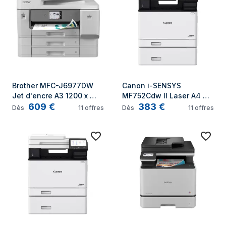
Brother MFC-J6977DW 
Canon i-SENSYS 
Jet d'encre A3 1200 x 
MF752Cdw II Laser A4 
609
€
383
€
4800 DPI Wifi
1200 x 1200 DPI 33 ppm 
Dès
11
offres
Dès
11
offres
Wifi