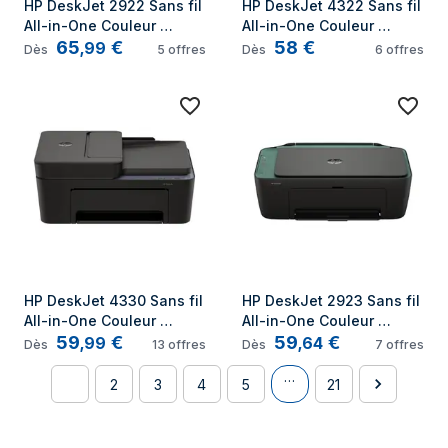
HP DeskJet 2922 Sans fil 
HP DeskJet 4322 Sans fil 
All-in-One Couleur 
All-in-One Couleur 
65
€
58
€
Imprimante
Imprimante
,
99
Dès
5
offres
Dès
6
offres
HP DeskJet 4330 Sans fil 
HP DeskJet 2923 Sans fil 
All-in-One Couleur 
All-in-One Couleur 
59
€
59
€
Imprimante
Imprimante
,
99
,
64
Dès
13
offres
Dès
7
offres
…
1
2
3
4
5
21