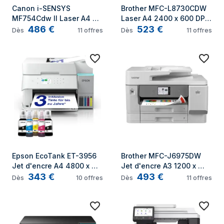
Canon i-SENSYS 
Brother MFC-L8730CDW 
MF754Cdw II Laser A4 
Laser A4 2400 x 600 DPI 
486
€
523
€
1200 x 1200 DPI 33 ppm 
31 ppm Wifi
Dès
11
offres
Dès
11
offres
Wifi
Epson EcoTank ET-3956 
Brother MFC-J6975DW 
Jet d'encre A4 4800 x 
Jet d'encre A3 1200 x 
343
€
493
€
1200 DPI 35 ppm Wifi
4800 DPI Wifi
Dès
10
offres
Dès
11
offres