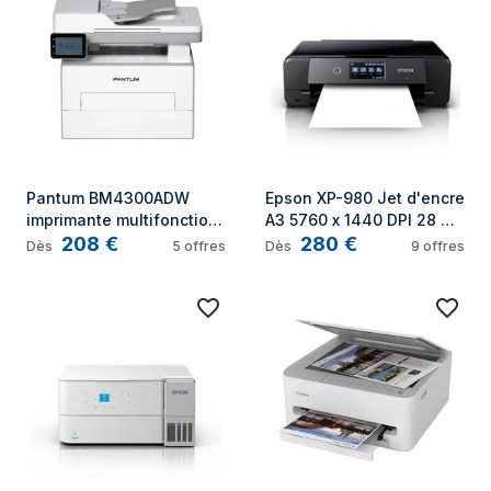
Pantum BM4300ADW 
Epson XP-980 Jet d'encre 
imprimante multifonction 
A3 5760 x 1440 DPI 28 
208
€
280
€
Laser A4 33 ppm Wifi
ppm Wifi
Dès
5
offres
Dès
9
offres