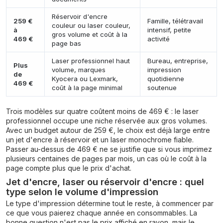
Réservoir d'encre
259 €
Famille, télétravail
couleur ou laser couleur,
à
intensif, petite
gros volume et coût à la
469 €
activité
page bas
Laser professionnel haut
Bureau, entreprise,
Plus
volume, marques
impression
de
Kyocera ou Lexmark,
quotidienne
469 €
coût à la page minimal
soutenue
Trois modèles sur quatre coûtent moins de 469 € : le laser
professionnel occupe une niche réservée aux gros volumes.
Avec un budget autour de 259 €, le choix est déjà large entre
un jet d'encre à réservoir et un laser monochrome fiable.
Passer au-dessus de 469 € ne se justifie que si vous imprimez
plusieurs centaines de pages par mois, un cas où le coût à la
page compte plus que le prix d'achat.
Jet d'encre, laser ou réservoir d'encre : quel
type selon le volume d'impression
Le type d'impression détermine tout le reste, à commencer par
ce que vous paierez chaque année en consommables. La
bonne question n'est pas le prix affiché en rayon, mais le