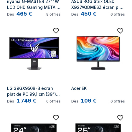
iiyama G-MASTER 27""W 
ASUS ROG Strix OLED 
LCD QHD Gaming META 
XG27AQDMESZ écran plat 
465
€
450
€
3.0 OLED 280 écran plat 
de PC 67,3 cm (26.5") 
Dès
8
offres
Dès
6
offres
de PC 68,6 cm (27") 2560 
2560 x 1440 pixels Wide 
x 1440 pixels Noir
Quad HD QD-OLED Noir
LG 39GX950B-B écran 
Acer EK
plat de PC 99,1 cm (39") 
1 749
€
109
€
5120 x 2160 pixels 5K 
Dès
6
offres
Dès
6
offres
Ultra HD OLED Noir