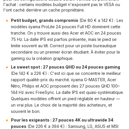
l'achat : certains modèles budget n'exposent pas le VESA ou
l'ont caché derrière un cache propriétaire.
Petit budget, grands compromis
(De 80 € a 142 €) : Les
modèles iiyama ProLite 24 pouces Full HD dominent cette
tranche. On y trouve aussi des Acer et AOC en 24 pouces
75 Hz. La dalle IPS est parfois présente, mais le pied se
limite souvent au tilt. Correct pour un poste bureautique
secondaire ou un premier écran étudiant. À éviter pour le
gaming ou la création graphique.
Le sweet spot : 27 pouces QHD ou 24 pouces gaming
(De 142 € a 226 €) : C'est ici que se concentre le meilleur
rapport qualité-prix du marché. iiyama G-MASTER, Acer
Nitro, Philips et AOC proposent des 27 pouces QHD 100–
144 Hz avec FreeSync. La dalle IPS est quasi-systématique.
Quelques modèles offrent un pied réglable en hauteur —
un vrai plus. Le choix de la majorité des acheteurs, et
souvent le bon.
Pour les exigeants : 27 pouces 4K ou ultrawide 34
pouces
(De 226 € a 394 €) : Samsung, LG, ASUS et MSI