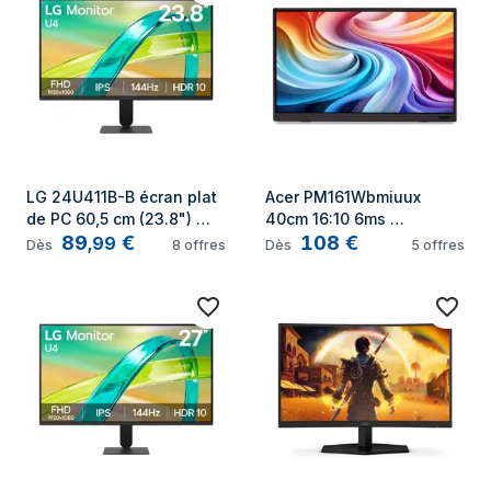
LG 24U411B-B écran plat 
Acer PM161Wbmiuux 
de PC 60,5 cm (23.8") 
40cm 16:10 6ms 
89
€
108
€
1920 x 1080 pixels Full HD 
220nits15.6' écran plat de 
,
99
Dès
8
offres
Dès
5
offres
LCD Noir
PC