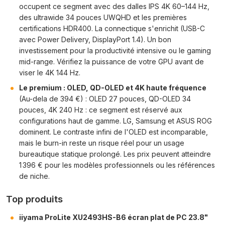
occupent ce segment avec des dalles IPS 4K 60–144 Hz,
des ultrawide 34 pouces UWQHD et les premières
certifications HDR400. La connectique s'enrichit (USB-C
avec Power Delivery, DisplayPort 1.4). Un bon
investissement pour la productivité intensive ou le gaming
mid-range. Vérifiez la puissance de votre GPU avant de
viser le 4K 144 Hz.
Le premium : OLED, QD-OLED et 4K haute fréquence
(Au-dela de 394 €) : OLED 27 pouces, QD-OLED 34
pouces, 4K 240 Hz : ce segment est réservé aux
configurations haut de gamme. LG, Samsung et ASUS ROG
dominent. Le contraste infini de l'OLED est incomparable,
mais le burn-in reste un risque réel pour un usage
bureautique statique prolongé. Les prix peuvent atteindre
1 396 € pour les modèles professionnels ou les références
de niche.
Top produits
iiyama ProLite XU2493HS-B6 écran plat de PC 23.8"