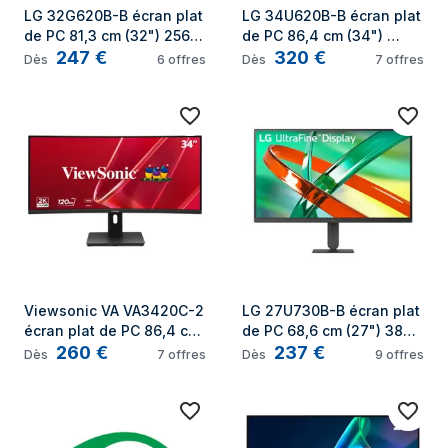
LG 32G620B-B écran plat 
LG 34U620B-B écran plat 
de PC 81,3 cm (32") 2560 
de PC 86,4 cm (34") 
247
€
320
€
x 1440 pixels Quad HD 
3440 x 1440 pixels Wide 
Dès
6
offres
Dès
7
offres
LED Noir
Quad HD LED Noir
Viewsonic VA VA3420C-2 
LG 27U730B-B écran plat 
écran plat de PC 86,4 cm 
de PC 68,6 cm (27") 3840 
260
€
237
€
(34") 3440 x 1440 pixels 
x 2160 pixels 4K Ultra HD 
Dès
7
offres
Dès
9
offres
UltraWide Quad HD LED 
LED Noir
Noir