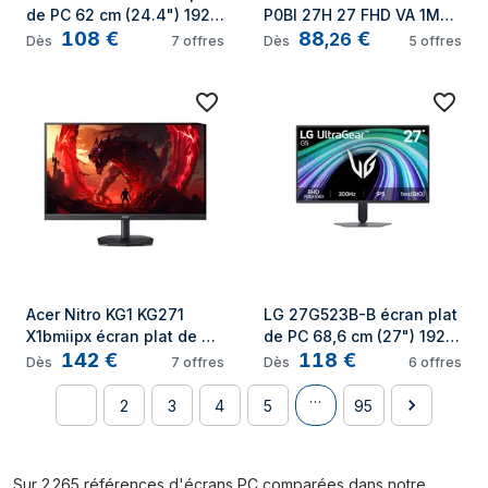
de PC 62 cm (24.4") 1920 
P0BI 27H 27 FHD VA 1MS 
108
€
88
€
x 1080 pixels Full HD LCD 
144HZ 250NITS AMD 
,
26
Dès
7
offres
Dès
5
offres
Noir
FREESYNC INCLIN écran 
plat de PC
Acer Nitro KG1 KG271 
LG 27G523B-B écran plat 
X1bmiipx écran plat de PC 
de PC 68,6 cm (27") 1920 
142
€
118
€
68,6 cm (27") 1920 x 1080 
x 1080 pixels Full HD LCD 
Dès
7
offres
Dès
6
offres
pixels Full HD LCD Noir
Noir
…
1
2
3
4
5
95
Sur 2 265 références d'écrans PC comparées dans notre