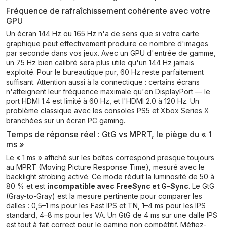
Fréquence de rafraîchissement cohérente avec votre
GPU
Un écran 144 Hz ou 165 Hz n'a de sens que si votre carte
graphique peut effectivement produire ce nombre d'images
par seconde dans vos jeux. Avec un GPU d'entrée de gamme,
un 75 Hz bien calibré sera plus utile qu'un 144 Hz jamais
exploité. Pour le bureautique pur, 60 Hz reste parfaitement
suffisant. Attention aussi à la connectique : certains écrans
n'atteignent leur fréquence maximale qu'en DisplayPort — le
port HDMI 1.4 est limité à 60 Hz, et l'HDMI 2.0 à 120 Hz. Un
problème classique avec les consoles PS5 et Xbox Series X
branchées sur un écran PC gaming.
Temps de réponse réel : GtG vs MPRT, le piège du « 1
ms »
Le « 1 ms » affiché sur les boîtes correspond presque toujours
au MPRT (Moving Picture Response Time), mesuré avec le
backlight strobing activé. Ce mode réduit la luminosité de 50 à
80 % et est
incompatible avec FreeSync et G-Sync
. Le GtG
(Gray-to-Gray) est la mesure pertinente pour comparer les
dalles : 0,5–1 ms pour les Fast IPS et TN, 1–4 ms pour les IPS
standard, 4–8 ms pour les VA. Un GtG de 4 ms sur une dalle IPS
est tout à fait correct pour le gaming non compétitif. Méfiez-