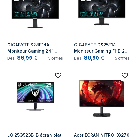
GIGABYTE S24F14A 
GIGABYTE GS25F14 
Moniteur Gaming 24” 
Moniteur Gaming FHD 25” 
99
€
86
€
FHD - 1920 x 1080, 175Hz, 
- 1920 x 1080, 144Hz, 1ms, 
,
99
,
90
Dès
5
offres
Dès
5
offres
1ms, 400 cd/m², 
300 cd/m², Display HDR 
FreeSync, HDR Ready, 
10, HDMI 2.0, DisplayPort 
HDMI 2.0, DisplayPort 1.4
1.2
LG 25G523B-B écran plat 
Acer ECRAN NITRO KG270 