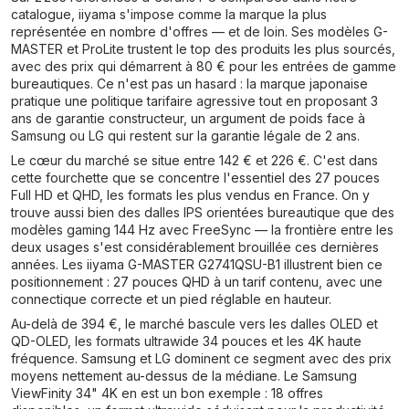
catalogue, iiyama s'impose comme la marque la plus
représentée en nombre d'offres — et de loin. Ses modèles G-
MASTER et ProLite trustent le top des produits les plus sourcés,
avec des prix qui démarrent à 80 € pour les entrées de gamme
bureautiques. Ce n'est pas un hasard : la marque japonaise
pratique une politique tarifaire agressive tout en proposant 3
ans de garantie constructeur, un argument de poids face à
Samsung ou LG qui restent sur la garantie légale de 2 ans.
Le cœur du marché se situe entre 142 € et 226 €. C'est dans
cette fourchette que se concentre l'essentiel des 27 pouces
Full HD et QHD, les formats les plus vendus en France. On y
trouve aussi bien des dalles IPS orientées bureautique que des
modèles gaming 144 Hz avec FreeSync — la frontière entre les
deux usages s'est considérablement brouillée ces dernières
années. Les iiyama G-MASTER G2741QSU-B1 illustrent bien ce
positionnement : 27 pouces QHD à un tarif contenu, avec une
connectique correcte et un pied réglable en hauteur.
Au-delà de 394 €, le marché bascule vers les dalles OLED et
QD-OLED, les formats ultrawide 34 pouces et les 4K haute
fréquence. Samsung et LG dominent ce segment avec des prix
moyens nettement au-dessus de la médiane. Le Samsung
ViewFinity 34" 4K en est un bon exemple : 18 offres