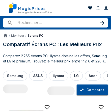
Rechercher un produit
Moniteur
Écrans PC
Accueil
Comparatif Écrans PC : Les Meilleurs Prix
Comparez 2 265 écrans PC : iiyama domine les offres, Samsung
et LG le premium. Trouvez le meilleur prix entre 142 € et 226 €.
Samsung
ASUS
iiyama
LG
Acer
L
Comparer
Comparateur de prix Écrans PC