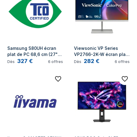
Samsung S80UH écran 
Viewsonic VP Series 
plat de PC 68,6 cm (27") 
VP2766-2K-W écran plat 
327
€
282
€
3840 x 2160 pixels 4K 
de PC 68,6 cm (27") 2560 
Dès
6
offres
Dès
6
offres
Ultra HD LCD Noir
x 1440 pixels Quad HD 
LED Blanc, Argent