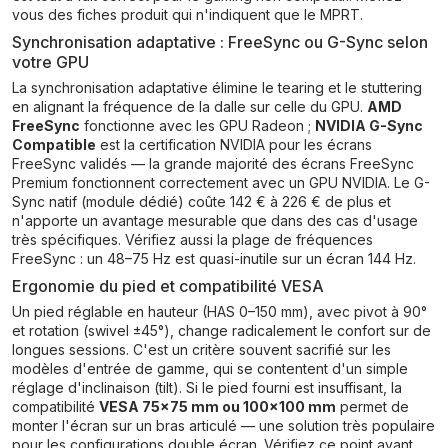
vous des fiches produit qui n'indiquent que le MPRT.
Synchronisation adaptative : FreeSync ou G-Sync selon
votre GPU
La synchronisation adaptative élimine le tearing et le stuttering
en alignant la fréquence de la dalle sur celle du GPU.
AMD
FreeSync
fonctionne avec les GPU Radeon ;
NVIDIA G-Sync
Compatible
est la certification NVIDIA pour les écrans
FreeSync validés — la grande majorité des écrans FreeSync
Premium fonctionnent correctement avec un GPU NVIDIA. Le G-
Sync natif (module dédié) coûte 142 € à 226 € de plus et
n'apporte un avantage mesurable que dans des cas d'usage
très spécifiques. Vérifiez aussi la plage de fréquences
FreeSync : un 48–75 Hz est quasi-inutile sur un écran 144 Hz.
Ergonomie du pied et compatibilité VESA
Un pied réglable en hauteur (HAS 0–150 mm), avec pivot à 90°
et rotation (swivel ±45°), change radicalement le confort sur de
longues sessions. C'est un critère souvent sacrifié sur les
modèles d'entrée de gamme, qui se contentent d'un simple
réglage d'inclinaison (tilt). Si le pied fourni est insuffisant, la
compatibilité
VESA 75×75 mm ou 100×100 mm
permet de
monter l'écran sur un bras articulé — une solution très populaire
pour les configurations double écran. Vérifiez ce point avant