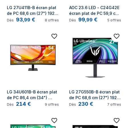
LG 27U411B-B écran plat 
AOC 23.6 LED - C24G42E 
de PC 68,6 cm (27") 1920 
écran plat de PC 59,9 cm 
93
€
99
€
x 1080 pixels Full HD LCD 
(23.6") 1920 x 1080 pixels 
,
99
,
99
Dès
8
offres
Dès
5
offres
Noir
Noir, Rouge
LG 34U601B-B écran plat 
LG 27G550B-B écran plat 
de PC 86,4 cm (34") 
de PC 68,6 cm (27") 1920 
214
€
230
€
3440 x 1440 pixels Dual 
x 1080 pixels Full HD LCD 
Dès
9
offres
Dès
7
offres
WQHD LCD Noir
Noir