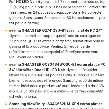
Full HD LED Noir
(iiyama — 4.5/5) : La meilleure note du top
15 (4,5/5) pour le prix le plus bas de la sélection : difficile de
faire mieux en 24 pouces bureautique. Dalle IPS correcte,
garantie 3 ans iiyama. En revanche, 60 Hz seulement — pas
fait pour le gaming.
iiyama G-MASTER G2741QSU-B1 écran plat de PC 27"
(iiyama) : Le meilleur rapport qualité-prix du catalogue en
27 pouces QHD : 18 offres à comparer, format idéal pour le
gaming et la productivité. Vérifiez la fréquence de
rafraîchissement et la compatibilité FreeSync avec votre
GPU avant de valider.
iiyama G-MASTER GCB3484WQSU-B1 écran plat de PC
34" UltraWide Quad HD LED Noir
(iiyama) : L'outsider
ultrawide à surveiller : 34 pouces UWQHD incurvé à un tarif
bien en dessous des références Samsung et LG de même
format. Idéal pour la productivité multi-fenêtres. La dalle VA
implique un GtG plus lent — à éviter si le gaming compétitif
est votre priorité.
Samsung ViewFinity LS34C652UAUXEN écran plat de