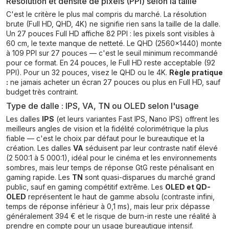
Résolution et densité de pixels (PPI) selon la taille
C'est le critère le plus mal compris du marché. La résolution
brute (Full HD, QHD, 4K) ne signifie rien sans la taille de la dalle.
Un 27 pouces Full HD affiche 82 PPI : les pixels sont visibles à
60 cm, le texte manque de netteté. Le QHD (2560×1440) monte
à 109 PPI sur 27 pouces — c'est le seuil minimum recommandé
pour ce format. En 24 pouces, le Full HD reste acceptable (92
PPI). Pour un 32 pouces, visez le QHD ou le 4K.
Règle pratique
:
ne jamais acheter un écran 27 pouces ou plus en Full HD, sauf
budget très contraint.
Type de dalle : IPS, VA, TN ou OLED selon l'usage
Les dalles
IPS
(et leurs variantes Fast IPS, Nano IPS) offrent les
meilleurs angles de vision et la fidélité colorimétrique la plus
fiable — c'est le choix par défaut pour le bureautique et la
création. Les dalles
VA
séduisent par leur contraste natif élevé
(2 500:1 à 5 000:1), idéal pour le cinéma et les environnements
sombres, mais leur temps de réponse GtG reste pénalisant en
gaming rapide. Les
TN
sont quasi-disparues du marché grand
public, sauf en gaming compétitif extrême. Les
OLED et QD-
OLED
représentent le haut de gamme absolu (contraste infini,
temps de réponse inférieur à 0,1 ms), mais leur prix dépasse
généralement 394 € et le risque de burn-in reste une réalité à
prendre en compte pour un usage bureautique intensif.