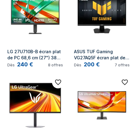
LG 27U710B-B écran plat 
ASUS TUF Gaming 
de PC 68,6 cm (27") 3840 
VG27AQ5F écran plat de 
240
€
200
€
x 2160 pixels 4K Ultra HD 
PC 68,6 cm (27") 2560 x 
Dès
8
offres
Dès
7
offres
LCD Noir
1440 pixels Quad HD LED 
Noir