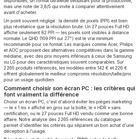
disponibles, un format ultrawide séduisant pour la productivité,
mais une note de 3,8/5 qui invite à comparer attentivement
avant d'acheter.
Un point souvent négligé : la densité de pixels (PPI) est bien
plus révélatrice que la résolution brute. Un 27 pouces Full HD
affiche seulement 82 PPI — les pixels sont visibles à distance
normale. Le QHD (109 PPI sur 27") est le vrai minimum
recommandé pour ce format. Les marques comme Acer, Philips
et AOC proposent des alternatives compétitives dans la gamme
médiane, avec des prix moyens inférieurs à ceux de Samsung
ou LG pour des caractéristiques souvent comparables. Sur
2 265 produits référencés, les modèles entre 142 € et 226 €
offrent globalement le meilleur compromis résolution/taille/prix
pour un usage quotidien.
Comment choisir son écran PC : les critères qui
font vraiment la différence
Choisir un écran PC, c'est d'abord éviter les pièges marketing
— le « 1 ms » affiché en gros sur la boîte, le « HDR » sans
certification, ou le 27 pouces Full HD vendu comme une bonne
affaire. Notre analyse des 2 265 références du catalogue
permet d'identifier les critères qui séparent un bon achat d'une
déception à l'usage.