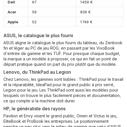
Dell
67
1 459 €
Acer
59
839 €
Apple
52
1 749 €
ASUS, le catalogue le plus fourni
ASUS aligne le catalogue le plus fourni du tableau, du Zenbook
fin et léger au PC de jeu ROG, en passant par les VivoBook
d'entrée de gamme et les TUF. Pour presque chaque budget,
la marque a un modèle à proposer, ce qui en fait un point de
départ pratique quand on part du prix plutôt que du modèle.
Lenovo, du ThinkPad au Legion
Chez Lenovo, les gammes sont lisibles : ThinkPad pour le travail
et la réparabilité, IdeaPad pour le grand public à prix serré,
Legion pour le jeu. Les ThinkPad sont aussi les modèles pour
lesquels on trouve le plus facilement pièces et documentation,
ce qui compte si la machine doit durer.
HP, le généraliste des rayons
Pavilion et Envy visent le grand public, Omen et Victus le jeu,
EliteBook et ProBook les entreprises. Le positionnement
penche un peu plus vers le milieu de gamme que celui d'ASUS