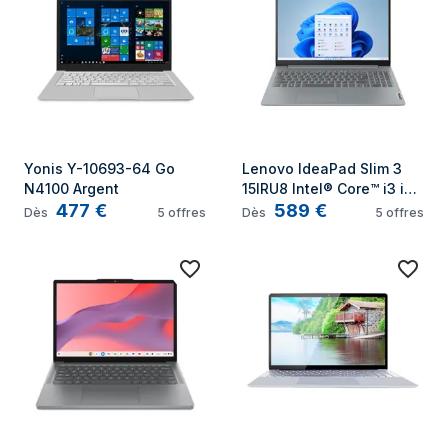
Yonis Y-10693-64 Go 
Lenovo IdeaPad Slim 3 
N4100 Argent
15IRU8 Intel® Core™ i3 i3-
477
€
589
€
1315U Ordinateur portable 
Dès
5
offres
Dès
5
offres
39,6 cm (15.6") Full HD 8 
Go LPDDR5-SDRAM 128 
Go UFS Wi-Fi 6 (802.11ax) 
Windows 11 Home 
Français Gris