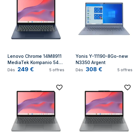
Lenovo Chrome 14M8911 
Yonis Y-11190-8Go-new 
MediaTek Kompanio 540 
N3350 Argent
249
€
308
€
Chromebook 35,6 cm 
Dès
5
offres
Dès
5
offres
(14") WUXGA 4 Go 
LPDDR5x-SDRAM 64 Go 
UFS Wi-Fi 6E (802.11ax) 
ChromeOS Français Bleu