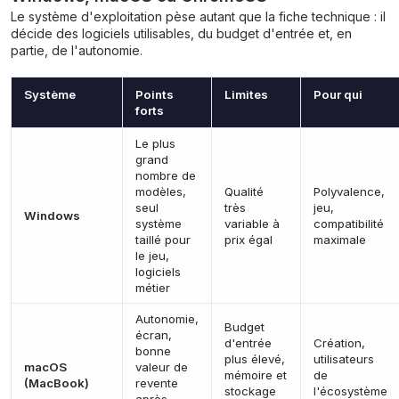
Le système d'exploitation pèse autant que la fiche technique : il
décide des logiciels utilisables, du budget d'entrée et, en
partie, de l'autonomie.
Système
Points
Limites
Pour qui
forts
Le plus
grand
nombre de
modèles,
Qualité
Polyvalence,
seul
très
jeu,
Windows
système
variable à
compatibilité
taillé pour
prix égal
maximale
le jeu,
logiciels
métier
Autonomie,
Budget
écran,
d'entrée
Création,
bonne
plus élevé,
utilisateurs
macOS
valeur de
mémoire et
de
(MacBook)
revente
stockage
l'écosystème
après