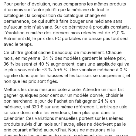
Pour parler d'évolution, nous comparons les mêmes produits
d'un mois sur l'autre plutôt que la médiane de tout le
catalogue : la composition du catalogue change en
permanence, ce qui suffit à faire bouger une médiane sans
qu'aucun prix n'ait varié. Sur ce périmètre à produits constants,
l'évolution cumulée des derniers mois relevés est de +1,0 %.
Autrement dit, le prix des PC portables ne baisse pas tout seul
avec le temps.
Ce chiffre global cache beaucoup de mouvement. Chaque
mois, en moyenne, 24 % des modèles gardent le même prix,
36 % baissent et 40 % augmentent, dans une amplitude qui va
le plus souvent de −3 % à +5 %. Une variation médiane à 0 %
signifie donc que les hausses et les baisses se compensent, et
non que les prix sont figés.
Mettons les deux mesures côte à côte. Attendre un mois fait
gagner quelques pour cent sur un modèle donné ; choisir le
bon marchand le jour de l'achat en fait gagner 24 % en
médiane, soit 330 € sur une même référence. L'arbitrage utile
se situe donc entre les vendeurs, bien plus que dans le
calendrier. Ces variations mensuelles portent sur les mêmes
produits suivis d'un mois sur l'autre, elles ne décrivent pas le
prix courant affiché aujourd'hui. Nous ne mesurons ni la
demande ni les volumes de vente, seulement des prix : ce qui