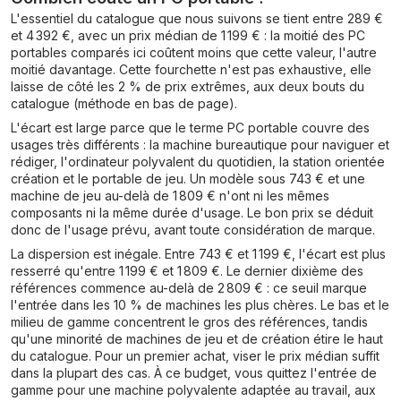
Français Gris
L'essentiel du catalogue que nous suivons se tient entre 289 €
et 4 392 €, avec un prix médian de 1 199 € : la moitié des PC
portables comparés ici coûtent moins que cette valeur, l'autre
moitié davantage. Cette fourchette n'est pas exhaustive, elle
laisse de côté les 2 % de prix extrêmes, aux deux bouts du
catalogue (méthode en bas de page).
L'écart est large parce que le terme PC portable couvre des
usages très différents : la machine bureautique pour naviguer et
rédiger, l'ordinateur polyvalent du quotidien, la station orientée
création et le portable de jeu. Un modèle sous 743 € et une
machine de jeu au-delà de 1 809 € n'ont ni les mêmes
composants ni la même durée d'usage. Le bon prix se déduit
donc de l'usage prévu, avant toute considération de marque.
La dispersion est inégale. Entre 743 € et 1 199 €, l'écart est plus
resserré qu'entre 1 199 € et 1 809 €. Le dernier dixième des
références commence au-delà de 2 809 € : ce seuil marque
l'entrée dans les 10 % de machines les plus chères. Le bas et le
milieu de gamme concentrent le gros des références, tandis
qu'une minorité de machines de jeu et de création étire le haut
du catalogue. Pour un premier achat, viser le prix médian suffit
dans la plupart des cas. À ce budget, vous quittez l'entrée de
gamme pour une machine polyvalente adaptée au travail, aux