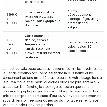
écran correct
Photo,
Écran mieux calibré,
1 199 €
développement,
16 Go ou plus, SSD
à
montage léger, usage
rapide, carte graphique
1 809 €
professionnel
d'appoint
exigeant
Carte graphique
Au-
dédiée, écran à
Jeu vidéo, montage
delà
fréquence de
vidéo, calcul 3D,
de
rafraîchissement
station mobile
1 809 €
élevée, refroidissement
renforcé
Le haut du catalogue est aussi le moins fourni : les machines de
jeu et de création occupent la tranche la plus haute et ne
concernent qu'une minorité d'acheteurs. Si votre usage tient à
la bureautique et au web, quelques euros de plus sont mieux
placés sur la mémoire, le stockage et l'écran que sur une
puissance graphique qui restera inutilisée, le seul poste dont le
prix se compte en centaines d'euros. À l'inverse, une machine
sous-dimensionnée pour du jeu ou du montage se remplace
vite, et le calcul devient perdant.