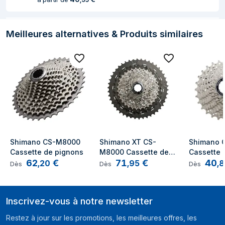
Meilleures alternatives & Produits similaires
Shimano CS-M8000 
Shimano XT CS-
Shimano C
Cassette de pignons
M8000 Cassette de 
Cassette 
62
€
71
€
40
pignons
,
20
,
95
,
8
Dès
Dès
Dès
Inscrivez-vous à notre newsletter
Restez à jour sur les promotions, les meilleures offres, les