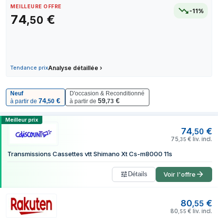
4 juillet 2026
MEILLEURE OFFRE
77,90 €
-11%
74
€
,
50
12 juillet 2026
74,50 €
18 juillet 2026
69,55 €
27 juillet 2026
69,55 €
4 août 2026
74,50 €
Tendance prix
Analyse détaillée
›
6 août 2026
74,50 €
Neuf
D'occasion & Reconditionné
74
€
59
€
à partir de
,
50
à partir de
,
73
Comparer les prix de Shimano CS-M800
Meilleur prix
74
€
,
50
75
€
liv. incl.
,
35
Transmissions Cassettes vtt Shimano Xt Cs-m8000 11s
Détails
Voir l'offre
80
€
,
55
80
€
liv. incl.
,
55