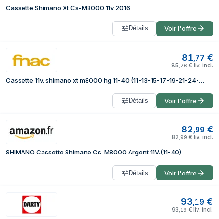
Cassette Shimano Xt Cs-M8000 11v 2016
Détails
Voir l'offre
81
€
,
77
85
€
liv. incl.
,
76
Cassette 11v. shimano xt m8000 hg 11-40 (11-13-15-17-19-21-24-27-31-35-40) (boite)
Détails
Voir l'offre
82
€
,
99
82
€
liv. incl.
,
99
SHIMANO Cassette Shimano Cs-M8000 Argent 11V.(11-40)
Détails
Voir l'offre
93
€
,
19
93
€
liv. incl.
,
19