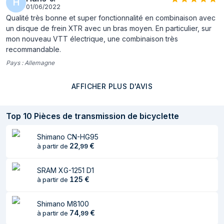
H
01/06/2022
Qualité très bonne et super fonctionnalité en combinaison avec
un disque de frein XTR avec un bras moyen. En particulier, sur
mon nouveau VTT électrique, une combinaison très
recommandable.
Pays :
Allemagne
AFFICHER PLUS D'AVIS
Top
10
Pièces de transmission de bicyclette
Shimano CN-HG95
22
€
à partir de
,
99
SRAM XG-1251 D1
125
€
à partir de
Shimano M8100
74
€
à partir de
,
99