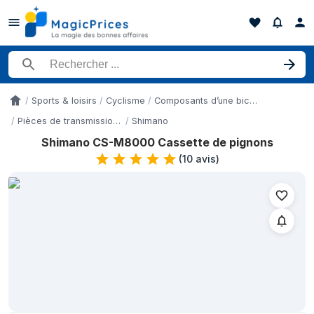
Rechercher un produit
Sports & loisirs
Cyclisme
Composants d’une bicyclette
Accueil
Pièces de transmission de bicyclette
Shimano
Shimano CS-M8000 Cassette de pignons
Historique des prix de Shimano CS-M8000 Cassette de pignons 
(
10 avis
)
Date
9 mai 2026
83,89 €
15 mai 2026
86,97 €
21 mai 2026
80,90 €
29 mai 2026
76,90 €
5 juin 2026
77,90 €
13 juin 2026
79,90 €
19 juin 2026
79,90 €
27 juin 2026
77,90 €