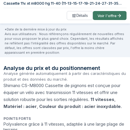
Cassette 11v. xt m8000 hg 11-40 (11-13-15-17-19-21-24-27-31-35-40) (boite)
Détails
Voir l'offre
*Date de la dernière mise à jour du prix
Avis aux utilisateurs : Nous référençons régulièrement de nouvelles offres
pour vous proposer le plus grand choix. Cependant, les résultats affichés
ne reflètent pas l'intégralité des offres disponibles sur le marché. Par
défaut, les offres sont classées par prix, l'offre la moins chère
apparaissant en première position.
Analyse du prix et du positionnement
Analyse générée automatiquement à partir des caractéristiques du
produit et des données du marché.
Shimano CS-M8000 Cassette de pignons est conçue pour
équiper un vélo avec transmission 11 vitesses et offrir une
solution robuste pour les sorties régulières.
11 vitesses
,
Matériel : acier
,
Couleur du produit : acier inoxydable
.
POINTS FORTS
Polyvalence grâce à 11 vitesses, adaptée à une large plage de
terrains.