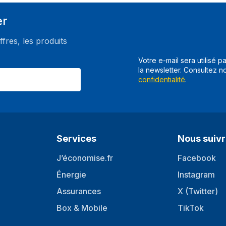
Pivotant
er
Plage de l'angle d'oscillation
ffres, les produits
Angle d'inclinaison
Votre e-mail sera utilisé p
s
Incrustation d'images (PIP)
la newsletter. Consultez n
confidentialité
.
Affichage à l'écran (OSD)
Ajustement de l'inclinaison
Design
Services
Nous suiv
position de marché
J’économise.fr
Facebook
Couleur du produit
Énergie
Instagram
Support détachable
Assurances
X (Twitter)
Couleurs pieds
Box & Mobile
TikTok
multimédia