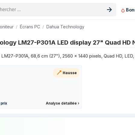
Bon
n produit
oniteur
Écrans PC
Dahua Technology
play 27" Quad HD Noir sur les 3 derniers mois
ology LM27-P301A LED display 27" Quad HD N
Prix
120 €
LM27-P301A, 68,6 cm (27"), 2560 x 1440 pixels, Quad HD, LED, 
113 €
159 €
Hausse
159 €
159 €
159 €
165 €
Analyse détaillée
›
 prix
165 €
165 €
 prix de Dahua Technology LM27-P301A L
156 €
160 €