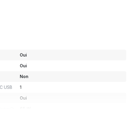
Oui
Oui
Non
 C USB
1
Oui
jusqu’à
65 W
1
2.1