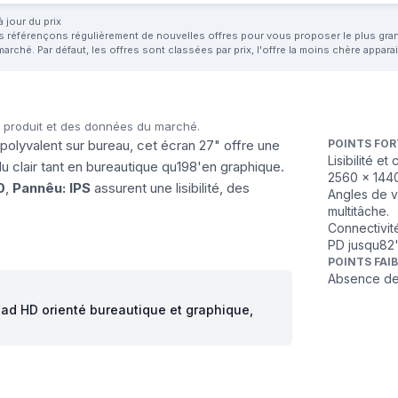
 jour du prix
us référençons régulièrement de nouvelles offres pour vous proposer le plus grand 
marché. Par défaut, les offres sont classées par prix, l'offre la moins chère appar
u produit et des données du marché.
 polyvalent sur bureau, cet écran 27" offre une
POINTS FOR
Lisibilité e
u clair tant en bureautique qu198'en graphique.
2560 x 144
0
,
Pannêu: IPS
assurent une lisibilité, des
Angles de vu
multitâche.
Connectivit
PD jusqu82'
POINTS FAI
Absence de 
uad HD orienté bureautique et graphique,