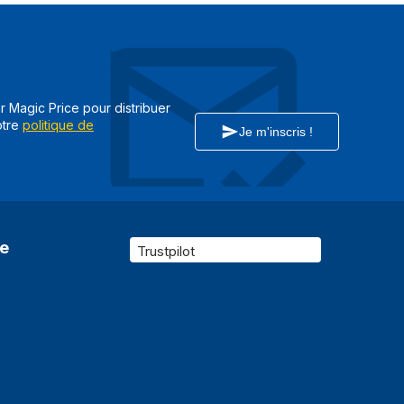
Oui
-45 - 45°
-5 - 20°
ar Magic Price pour distribuer
Oui
otre
politique de
Je m'inscris !
Oui
Oui
re
Trustpilot
Professionnel
Noir
Oui
Noir