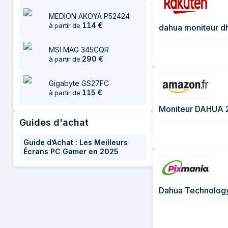
MEDION AKOYA P52424
114
€
à partir de
dahua moniteur dh
MSI MAG 345CQR
290
€
à partir de
Gigabyte GS27FC
115
€
à partir de
Moniteur DAHUA 
Guides d'achat
Guide d’Achat : Les Meilleurs
Écrans PC Gamer en 2025