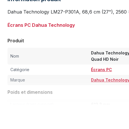
Dahua Technology LM27-P301A, 68,6 cm (27"), 2560 x
Écrans PC Dahua Technology
Produit
Dahua Technology
Nom
Quad HD Noir
Catégorie
Écrans PC
Marque
Dahua Technolog
Poids et dimensions
Largeur (sans support)
613,3 mm
Profondeur (sans support)
57,2 mm
Hauteur (sans support)
367 mm