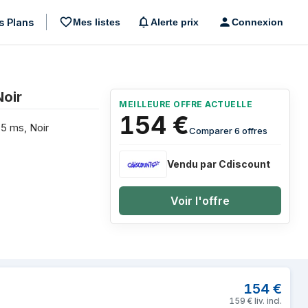
s Plans
Mes listes
Alerte prix
Connexion
oir
MEILLEURE OFFRE ACTUELLE
154
€
5 ms, Noir
Comparer 6 offres
Vendu par Cdiscount
Voir l'offre
ED display 27" Quad HD Noir
154
€
159
€
liv. incl.