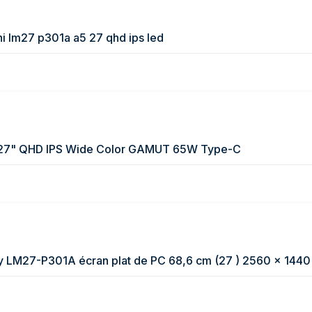
i lm27 p301a a5 27 qhd ips led
27" QHD IPS Wide Color GAMUT 65W Type-C