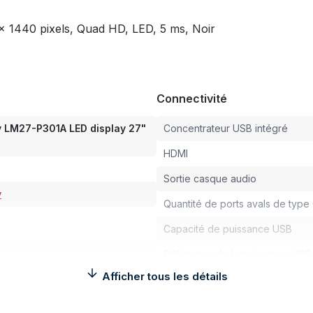
 1440 pixels, Quad HD, LED, 5 ms, Noir
Connectivité
 LM27-P301A LED display 27"
Concentrateur USB intégré
HDMI
Sortie casque audio
y
Quantité de ports avals de type
Capacité de puissance USB
Délivrance de la puissance USB 
Afficher tous les détails
Quantité de ports HDMI
Version HDMI