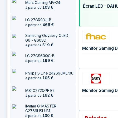
Mars Gaming MV-24
29 juillet 2026
Écran LED - DAHU
103
€
à partir de
2 août 2026
5 août 2026
LG 27GR93U-B
466
€
à partir de
Samsung Odyssey OLED
G6 - G60SD
519
€
à partir de
Monitor Gaming 
LG 27GS60QC-B
169
€
à partir de
Philips S Line 242S9JML/00
105
€
à partir de
Monitor Gaming 
MSI G272QPF E2
192
€
à partir de
iiyama G-MASTER
G2766HSU-B1
130
€
à partir de