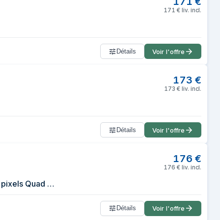
171
€
171
€
liv. incl.
Détails
Voir l'offre
173
€
173
€
liv. incl.
Détails
Voir l'offre
176
€
176
€
liv. incl.
Dahua Technology LM27-P301A écran plat de PC 68,6 cm (27 ) 2560 x 1440 pixels Quad HD LED Noir
Détails
Voir l'offre