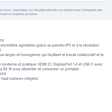
choix. Cependant, les résultats affichés ne reflètent pas l'intégralité des
aissant en première position.
TS
t colorimétrie agréables grâce au pannêu IPS et à la résolution
0.
e larges et homogènes qui facilitent le travail collaboratif et le
é moderne et pratique: HDMI 2.1, DisplayPort 1.4 et USB-C avec
à 65 W pour alimenter et connecter un portable.
BLES
haut-parleurs intégrés.