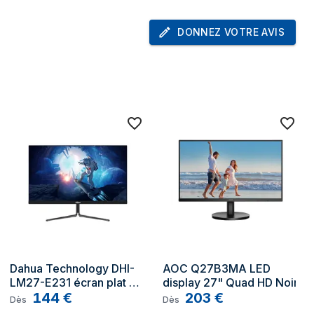
s
1
DONNEZ VOTRE AVIS
1.4
Oui
Oui
Oui
Oui
75 x 75 mm
Oui
12 cm
Dahua Technology DHI-
AOC Q27B3MA LED 
Oui
LM27-E231 écran plat de 
display 27" Quad HD Noir
PC 27" Full HD LED Noir
144
€
203
€
Dès
Dès
0 - 90°