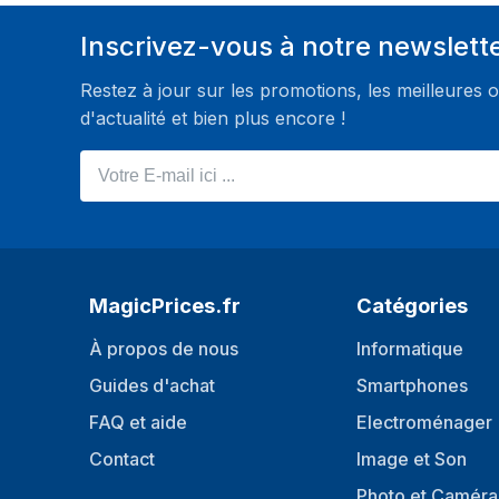
Plage d’efficacité énergétique
A à G
Inscrivez-vous à notre newslett
Écran
Restez à jour sur les promotions, les meilleures o
Taille de l'écran
68,6 cm (27")
d'actualité et bien plus encore !
Résolution de l'écran
2560 x 1440 pixel
Votre E-mail ici ...
Format d'image
16:9
Technologie d'affichage
LED
Écran tactile
Non
Type HD
Quad HD
MagicPrices.fr
Catégories
Type de panneau
IPS
À propos de nous
Informatique
Forme d'écran
Plat
Guides d'achat
Smartphones
FAQ et aide
Electroménager
Taux de contraste
1000:1
Contact
Image et Son
Taux de d'actualisation maximal
75 Hz
Photo et Caméra