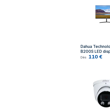
Dahua Technol
B200S LED displ
HD Noir
110
€
Dès