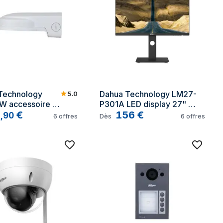
Technology 
Dahua Technology LM27-
5.0
W accessoire 
P301A LED display 27" 
pareils photo 
5
€
Quad HD Noir
156
€
,
90
6
offres
Dès
6
offres
e Support de 
a