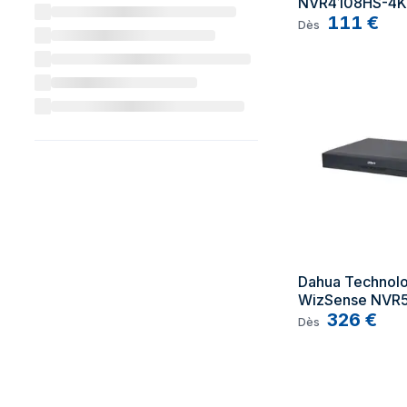
NVR4108HS-4KS
111
€
Dès
Dahua Technolo
WizSense NVR52
Noir
326
€
Dès