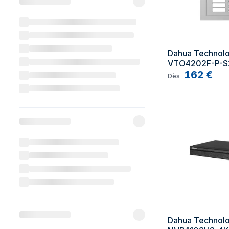
Dahua Technolo
VTO4202F-P-S2
vidéophone 2 
162
€
Dès
Dahua Technolog