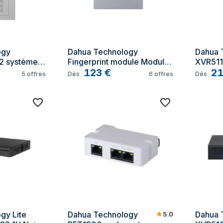
gy 
Dahua Technology 
Dahua 
 système 
Fingerprint module Module 
XVR511
MP Argent
d'empreintes digitales
123
€
Enregis
2
5
offres
Dès
6
offres
Dès
numéri
y Lite 
Dahua Technology 
Dahua 
5.0