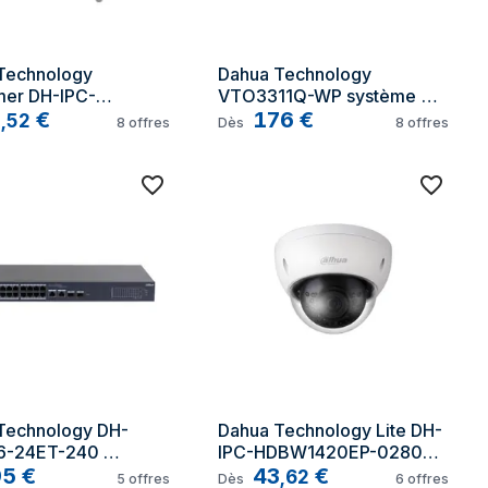
Technology 
Dahua Technology 
er DH-IPC-
VTO3311Q-WP système 
230DEP-SW-0280B 
8
€
vidéophone 2 MP Gris
176
€
,
52
8
offres
Dès
8
offres
 de sécurité Dôme 
de sécurité IP 
ure 1920 x 1080 
Plafond
Technology DH-
Dahua Technology Lite DH-
-24ET-240 
IPC-HDBW1420EP-0280B 
ateur réseau Géré 
95
€
Dôme Caméra de sécurité 
43
€
,
62
5
offres
Dès
6
offres