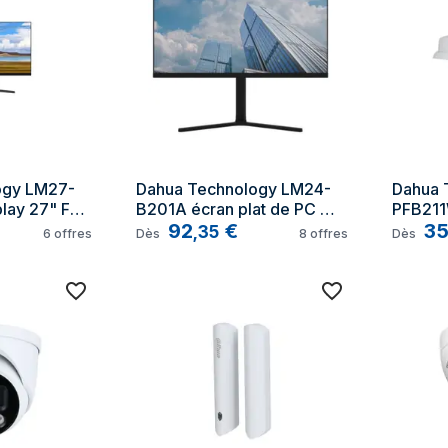
ogy LM27-
Dahua Technology LM24-
Dahua 
ay 27" Full 
B201A écran plat de PC 
PFB211
23.8" Full HD LED Noir
92
€
pour ap
3
,
35
6
offres
Dès
8
offres
Dès
montag
camér