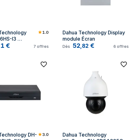
Technology 
Dahua Technology Display 
1.0
6HS-I3 
module Écran
treur vidéo 
11
€
52
€
,
82
7
offres
Dès
6
offres
que Noir
Technology DH-
Dahua Technology 
3.0