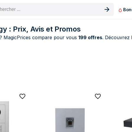
Bon
n produit
 : Prix, Avis et Promos
? MagicPrices compare pour vous
199 offres
. Découvrez l
offres Dahua Technology