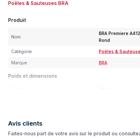
Poêles & Sauteuses BRA
Produit
BRA Premiere A412
Nom
Rond
Catégorie
Poêles & Sauteus
Marque
BRA
Poids et dimensions
Diamètre
28 cm
Diamètre du fond
15 cm
Hauteur
120 mm
Avis clients
Faites-nous part de votre avis sur le produit ou consult