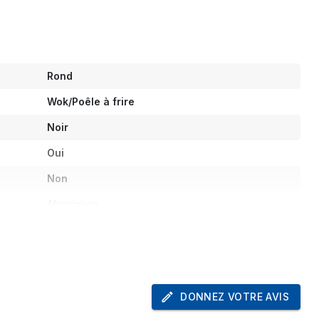
Rond
Wok/Poêle à frire
Noir
Oui
Non
Aluminium
Non
5,5 mm
Vitrocéramique, Gaz, Halogène, Induction,
Plaque étanche
DONNEZ VOTRE AVIS