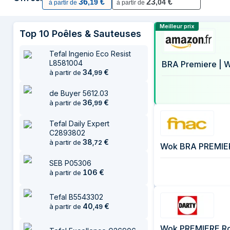
36
€
23
€
,
19
,
04
à partir de
à partir de
25 juillet 2026
6 août 2026
Comparer les
Meilleur prix
Top
10
Poêles & Sauteuses
Tefal Ingenio Eco Resist
L8581004
BRA Premiere | W
34
€
à partir de
,
99
de Buyer 5612.03
36
€
à partir de
,
99
Tefal Daily Expert
C2893802
38
€
à partir de
,
72
Wok BRA PREMIER
SEB P05306
106
€
à partir de
Tefal B5543302
40
€
à partir de
,
49
Wok PREMIERE Ro