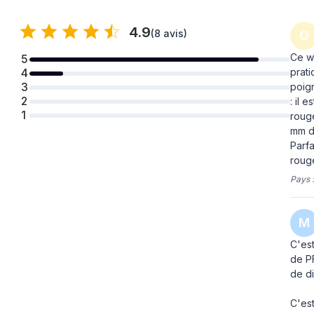
4.9
(
8 avis
)
O
Ce w
5
prati
4
3
poign
2
: il 
1
rouge
mm d
Parfa
rouge
Pays 
M
C'est
de PF
de di
C'est