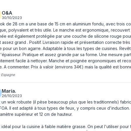
Poignées quantité
Materiau du manche
O&A
30/10/2023
ok de 28 cm a une base de 15 cm en aluminium fondu, avec trois c
Durabilité
que, polyvalent et très utile. Le manche est ergonomique, recouvert
ée est également protégée par une couche de silicone rouge pour u
Ne contient pas
est assez grand . Positif. Livraison rapide et présentation correcte
 pour un bon agarre. Adaptable à tous les types de cuisines. Revê
Informations sur l'emballag
'épaisseur. Pratique et assez grande par sa forme. Une mesure par
itement facile à nettoyer. Manche et poignée ergonomiques et recou
Quantité
. A commenter. Prix à valoir (environs 34€) mais la qualité est bon
:
Espagne
María.
26/10/2023
 un wok robuste (il pèse beaucoup plus que les traditionnels) fab
OA. Il est adapté à tous types de feux, y compris ceux d'induction.
amètre supérieur et 12 cm de hauteur.
 idéal pour la cuisine à faible matière grasse. On peut l'utiliser pour f