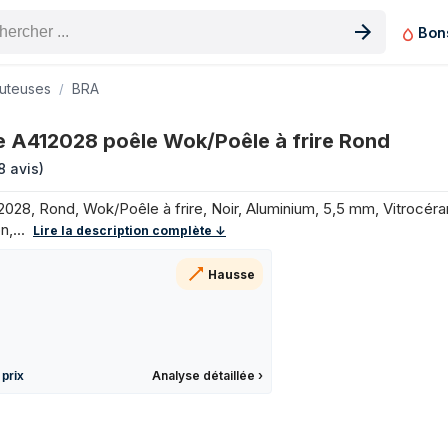
Bon
n produit
uteuses
BRA
 à frire Rond sur les 3 derniers mois
 A412028 poêle Wok/Poêle à frire Rond
Prix
8 avis
)
34,74 €
32,59 €
028, Rond, Wok/Poêle à frire, Noir, Aluminium, 5,5 mm, Vitrocér
32,59 €
,...
Lire la description complète ↓
32,59 €
Hausse
36,19 €
36,19 €
36,19 €
36,19 €
Analyse détaillée
›
 prix
31,34 €
34 €
29,99 €