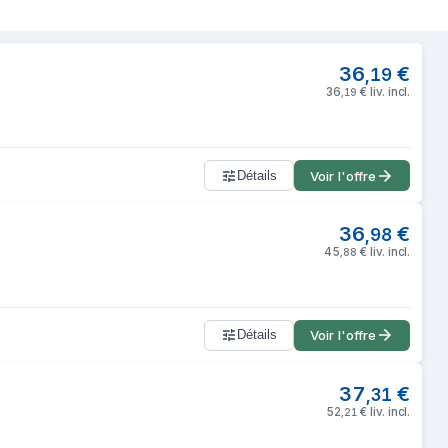
/Poêle à frire Rond
36
€
,
19
36
€
liv. incl.
,
19
Détails
Voir l'offre
36
€
,
98
45
€
liv. incl.
,
88
Détails
Voir l'offre
37
€
,
31
52
€
liv. incl.
,
21