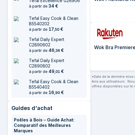
Tefal Excellence G26906
34
€
à partir de
Tefal Easy Cook & Clean
B5540202
17
€
à partir de
,
50
Tefal Daily Expert
C2890602
Wok Bra Premiere
46
€
à partir de
,
36
Tefal Daily Expert
C2890802
49
€
à partir de
,
01
*Date de la dernière mise à
Tefal Easy Cook & Clean
Avis aux utilisateurs : No
offres disponibles sur le 
B5540402
16
€
à partir de
,
90
Guides d'achat
Poêles à Bois – Guide Achat:
Comparatif des Meilleures
Marques