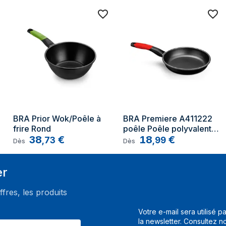
BRA Prior Wok/Poêle à 
BRA Premiere A411222 
frire Rond
poêle Poêle polyvalente 
38
€
Rond
18
€
,
73
,
99
Dès
Dès
er
ffres, les produits
Votre e-mail sera utilisé p
la newsletter. Consultez n