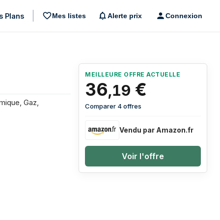
s Plans
Mes listes
Alerte prix
Connexion
MEILLEURE OFFRE ACTUELLE
36
€
,
19
amique, Gaz,
Comparer 4 offres
Vendu par Amazon.fr
Voir l'offre