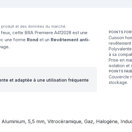
u produit et des données du marché.
de feux, cette BRA Premiere A412028 est une
POINTS FOR
Cuisson hom
vec une forme
Rond
et un
Revêtement anti-
revêtement 
oyage.
Polyvalente 
à sa compati
Prise en ma
isolation et s
POINTS FAI
Couvercle no
ente et adaptée à une utilisation fréquente
stockage.
 Aluminium, 5,5 mm, Vitrocéramique, Gaz, Halogène, Induc