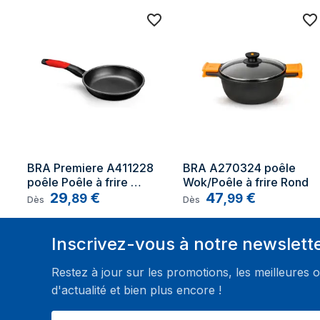
BRA Premiere A411228 
BRA A270324 poêle 
poêle Poêle à frire 
Wok/Poêle à frire Rond
Gourmet Rond
29
€
47
€
,
89
,
99
Dès
Dès
Inscrivez-vous à notre newslett
Restez à jour sur les promotions, les meilleures o
d'actualité et bien plus encore !
Votre E-mail ici ...