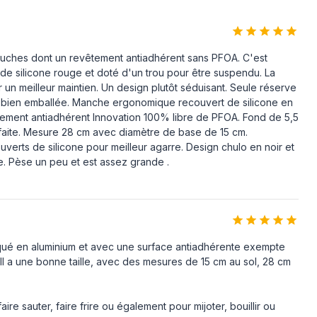
2
Silicone
ouches dont un revêtement antiadhérent sans PFOA. C'est
 de silicone rouge et doté d'un trou pour être suspendu. La
n meilleur maintien. Un design plutôt séduisant. Seule réserve
Acide perfluorooctanoïque (PFOA)
 très bien emballée. Manche ergonomique recouvert de silicone en
tement antiadhérent Innovation 100% libre de PFOA. Fond de 5,5
e
faite. Mesure 28 cm avec diamètre de base de 15 cm.
verts de silicone pour meilleur agarre. Design chulo en noir et
1 pièce(s)
ne. Pèse un peu et est assez grande .
riqué en aluminium et avec une surface antiadhérente exempte
 Il a une bonne taille, avec des mesures de 15 cm au sol, 28 cm
aire sauter, faire frire ou également pour mijoter, bouillir ou