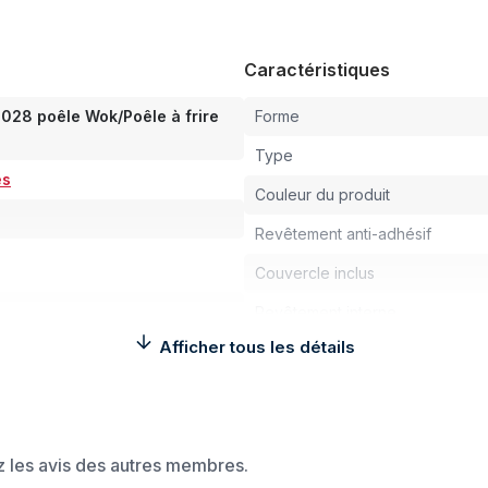
Caractéristiques
028 poêle Wok/Poêle à frire
Forme
Type
es
Couleur du produit
Revêtement anti-adhésif
Couvercle inclus
Revêtement interne
Afficher tous les détails
Poignée pliable
Épaisseur du fond
Compatibilité
ez les avis des autres membres.