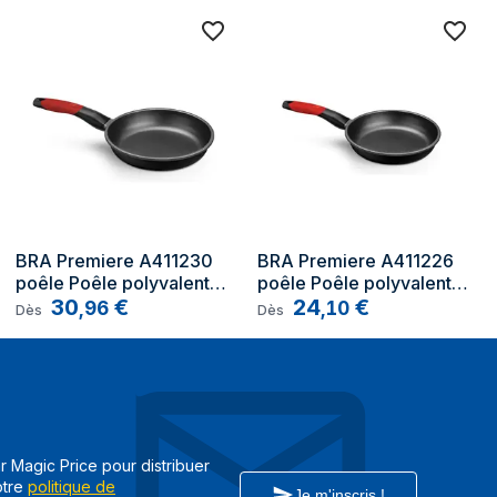
BRA Premiere A411230 
BRA Premiere A411226 
poêle Poêle polyvalente 
poêle Poêle polyvalente 
Rond
30
€
Rond
24
€
,
96
,
10
Dès
Dès
ar Magic Price pour distribuer
otre
politique de
Je m'inscris !