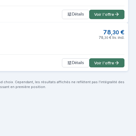
Détails
Voir l'offre
78
€
,
30
78
€
liv. incl.
,
30
Détails
Voir l'offre
choix. Cependant, les résultats affichés ne reflètent pas l'intégralité des
aissant en première position.