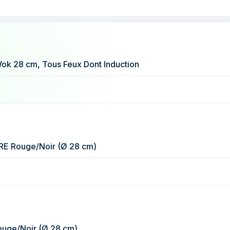
37,31 €
36,19 €
 prix de BRA Premiere A412028 poêle Wok
ok 28 cm, Tous Feux Dont Induction
E Rouge/Noir (Ø 28 cm)
uge/Noir (Ø 28 cm)