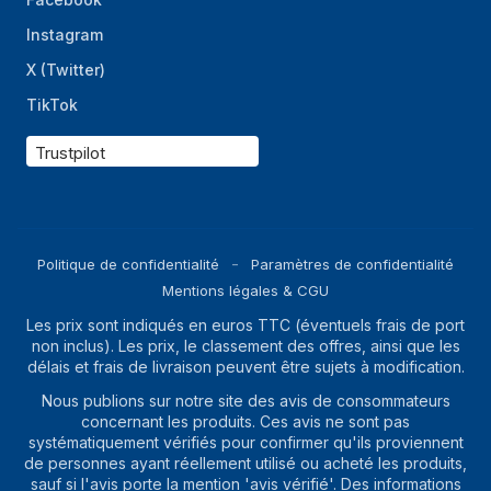
Rapport signal-sur-
65 dB
Instagram
bruit
X (Twitter)
Détection audio
Oui
TikTok
Sécurité
Trustpilot
Miroir
Oui
Puissance
Politique de confidentialité
Paramètres de confidentialité
Type de source
CC
d'alimentation
Mentions légales & CGU
Les prix sont indiqués en euros TTC (éventuels frais de port
Consommation
5,7 W
non inclus). Les prix, le classement des offres, ainsi que les
électrique typique
délais et frais de livraison peuvent être sujets à modification.
Sortie CC en volts
12
Nous publions sur notre site des avis de consommateurs
concernant les produits. Ces avis ne sont pas
Connectivité
systématiquement vérifiés pour confirmer qu'ils proviennent
de personnes ayant réellement utilisé ou acheté les produits,
sauf si l'avis porte la mention 'avis vérifié'. Des informations
Ports de sortie BNC
1