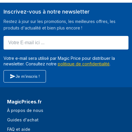
CCTV Extérieure 1920 
CCTV Intér
Résolution
2880 x 1620 pixels
x 1080 pixels 
extérieure
Inscrivez-vous à notre newsletter
maximale
Plafond/Mur/Poteau
1620 pixels
Plafond/M
Restez à jour sur les promotions, les meilleures offres, les
Total des
5 MP
produits d'actualité et bien plus encore !
megapixels
Résolutions
960 x 480, 960 x 576, 1920 x 1080
Votre E-mail ici ...
graphiques prises
(HD 1080), 2560 x 1440, 2880 x
en charge
1620
Votre e-mail sera utilisé par Magic Price pour distribuer la
Modes vidéo pris
480p, 576i, 1080p, 1440p, 1620p
newsletter. Consultez notre
politique de confidentialité
.
en charge
Je m'inscris !
Système de format
NTSC, PAL
du signal
analogique
MagicPrices.fr
Diffusion vidéo
Oui
À propos de nous
Réduction du bruit
Oui
Guides d'achat
Technologie de
Répression du bruit digital 3d
FAQ et aide
réduction de bruit