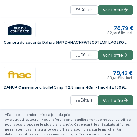
Détails
Voir l'offre
78
€
,
79
82
€
liv. incl.
,
69
Caméra de sécurité Dahua 5MP DHHACHFW1509TLMPILA0280BS2
Détails
Voir l'offre
79
€
,
42
83
€
liv. incl.
,
41
DAHUA Caméra bnc bullet 5 mp ff 2.8 mm ir 40m - hac-hfw1509tlmp-il-a-0280b-s2
Détails
Voir l'offre
*Date de la dernière mise à jour du prix
Avis aux utilisateurs : Nous référençons régulièrement de nouvelles offres
pour vous proposer le plus grand choix. Cependant, les résultats affichés
ne reflètent pas l'intégralité des offres disponibles sur le marché. Par
défaut, les offres sont classées par prix, l'offre la moins chère