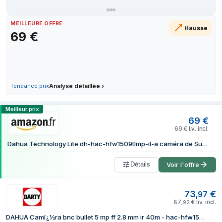
19 juillet 2026
22 juillet 2026
MEILLEURE OFFRE
Hausse
69
€
27 juillet 2026
28 juillet 2026
29 juillet 2026
31 juillet 2026
3 août 2026
Tendance prix
Analyse détaillée
›
5 août 2026
Comparer les prix de Dahua Technology
Meilleur prix
69
€
69
€
liv. incl.
Dahua Technology Lite dh-hac-hfw1509tlmp-il-a caméra de Surveillance Tourelle caméra de sécurité CCTV extérieure 2880 x 1620 pi...
Détails
Voir l'offre
73
€
,
97
87
€
liv. incl.
,
92
DAHUA Camï¿½ra bnc bullet 5 mp ff 2.8 mm ir 40m - hac-hfw1509tlmp-il-a-0280b-s2