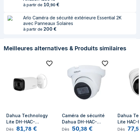
10
€
à partir de
,
90
Angle de vue de
57°
l’objectif, vertical
Arlo Caméra de sécurité extérieure Essential 2K
avec Panneaux Solaires
Angle de vue de
131°
200
€
à partir de
l’objectif, diagonal
Angle d'inclinaison
0 - 90°
Meilleures alternatives & Produits similaires
Panoramique
0 - 360°
Type obturateur de
Électronique
la caméra
Vitesse
1/3 s–1/100000 s
d'obturation de
l'appareil photo
Ajustement de la
Auto
Dahua Technology 
Caméra de sécurité 
Dahua Tec
vitesse d'obturation
Lite DH-HAC-
Dahua DH-HAC-
Lite HAC
81
€
50
€
77
HFW1231R-Z-A Cosse 
HDW1231TLMQP-
Z-A-POC T
,
78
,
38
,
5
Dès
Dès
Dès
Vidéo
Caméra de sécurité 
0280B-B 2MP Blanc
Caméra de