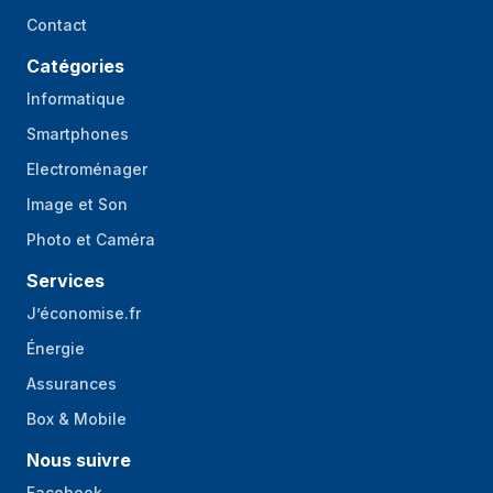
Contact
Type de contrôle
Auto/Manuel
de gain
Catégories
Ajustement de la
Miroir
Informatique
qualité d'image
Smartphones
Défilement et miroir
Oui
Electroménager
Masquage des
Oui
Image et Son
données
Photo et Caméra
personnelles
Services
Compensation de
Oui
luminosité
J’économise.fr
Énergie
Compensation de
Oui
surbrillance (HLC)
Assurances
IR intelligent
Oui
Box & Mobile
Nous suivre
Audio
Facebook