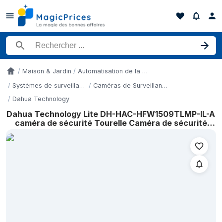
Rechercher un produit
Maison & Jardin
Automatisation de la maison et sécurité
Accueil
Systèmes de surveillance
Caméras de Surveillance
Dahua Technology
Dahua Technology Lite DH-HAC-HFW1509TLMP-IL-A
Historique des prix de Dahua Technology Lite DH-HAC-HFW1509
caméra de sécurité Tourelle Caméra de sécurité
Dat
CCTV Extérieure 2880 x 1620 pixels Plafond
10 mai 2026
22 mai 2026
6 juin 2026
16 juin 2026
1 juillet 2026
4 juillet 2026
13 juillet 2026