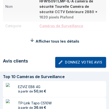
HFW1509TLMP-IL-A caméra de
Nom
sécurité Tourelle Caméra de
sécurité CCTV Extérieure 2880 x
1620 pixels Plafond
Catégorie
Caméras de Surveillance
Marque
Dahua Technology
Afficher tous les détails
Détecteur d'image
Type de capteur
CMOS
Avis clients
DONNEZ VOTRE AVIS
Système d'objectif
Nombre de lentilles
1
Top
10
Caméras de Surveillance
Capacité du zoom
Oui
EZVIZ EB8 4G
50
€
à partir de
,
90
Zoom numérique
4x
Distance de
66 m
TP-Link Tapo C510W
36
€
détection
à partir de
,
99