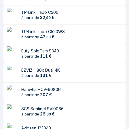
Distance
26,4 m
TP-Link Tapo C500
d'observation
32
€
à partir de
,
90
Distance de
13,2 m
TP-Link Tapo C520WS
reconnaissance
42
€
à partir de
,
50
Mise au point fixe
Oui
Eufy SoloCam S340
Nombre maximum
1
111
€
à partir de
d'ouverture
Distance
6,6 m
EZVIZ H80x Dual 4K
131
€
d'identification
à partir de
Focale Fixe
2,8 mm
Hanwha HCV-6080R
207
€
à partir de
Caméra
SCS Sentinel SVI0066
Angle de rotation
360°
26
€
à partir de
,
99
Angle de vue de
111°
l’objectif, horizontal
Avidsen 123043