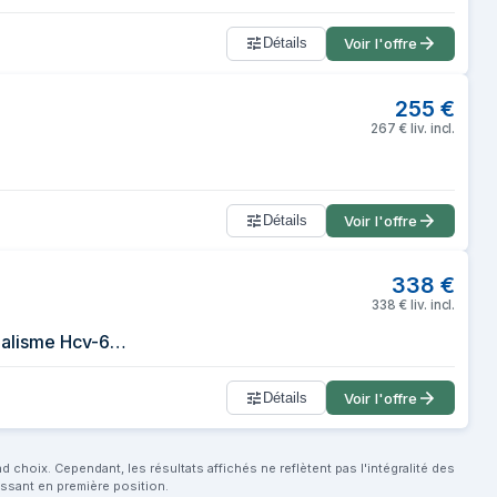
Détails
Voir l'offre
255
€
267
€
liv. incl.
Détails
Voir l'offre
338
€
338
€
liv. incl.
Hanwha - Caméra Dôme Infrarouge Analogique Hd 1080p Résistante Au Vandalisme Hcv-6080r
Détails
Voir l'offre
choix. Cependant, les résultats affichés ne reflètent pas l'intégralité des
aissant en première position.