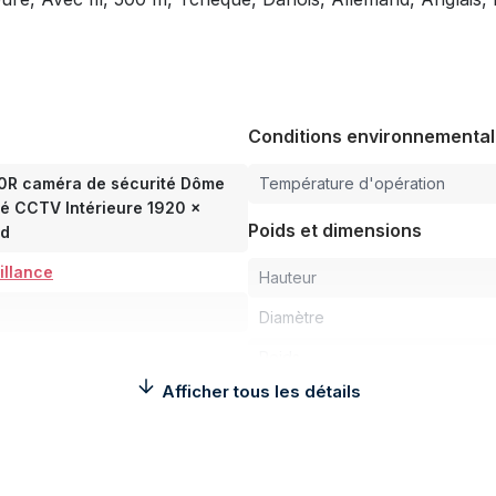
Conditions environnementa
R caméra de sécurité Dôme
Température d'opération
é CCTV Intérieure 1920 x
Poids et dimensions
nd
illance
Hauteur
Diamètre
Poids
Afficher tous les détails
Contenu de l'emballage
nombre de caméras
2.8")