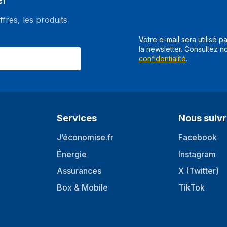
Type
re, Manuel, Extérieure
ffres, les produits
Installation prise en charge
Votre e-mail sera utilisé p
Technologie de connectivité
la newsletter. Consultez n
s
confidentialité
.
Distance de fonctionnement ma
mode Jour/Nuit
Nombre de langues
Services
Nous suiv
Langues prises en compte
J’économise.fr
Facebook
Énergie
Instagram
Plug and Play
Assurances
X (Twitter)
Box & Mobile
TikTok