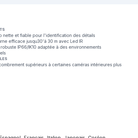
TS
nette et fiable pour l'identification des détails
urne efficace jusqu30'à 30 m avec Led IR
robuste IP66/IK10 adaptée à des environnements
els
BLES
combrement supérieurs à certaines caméras intérieures plus
pagnol, Français, Italien, Japonais, Coréen,