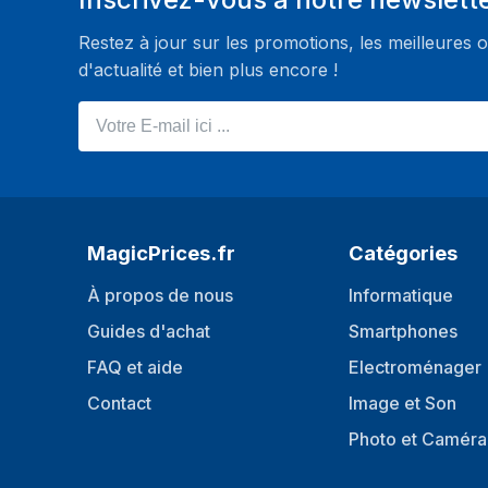
Balance des blancs
ATW, AWC, Intérieu
Restez à jour sur les promotions, les meilleures o
d'actualité et bien plus encore !
Vidéo
Votre E-mail ici ...
Résolution maximale
1920 x 1080 pixel
Total des megapixels
2 MP
Nombre d'images par seconde
25 ips
Réduction du bruit
Oui
MagicPrices.fr
Catégories
Masquage des données personnelles
Oui
À propos de nous
Informatique
Compensation de luminosité
Oui
Guides d'achat
Smartphones
Compensation de surbrillance (HLC)
Oui
FAQ et aide
Electroménager
Plage dynamique large numérique
Oui
Contact
Image et Son
(DWDR)
Photo et Caméra
Puissance