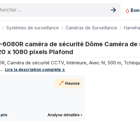
Bon
n produit
Systèmes de surveillance
Caméras de Surveillance
Hanwh
 Dôme Caméra de sécurité CCTV Intérieure 1920 x 1080 pixels P
6080R caméra de sécurité Dôme Caméra de 
20 x 1080 pixels Plafond
202 €
 Caméra de sécurité CCTV, Intérieure, Avec fil, 500 m, Tchèqu
225 €
..
Lire la description complète ↓
183 €
234 €
Hausse
234 €
218 €
216 €
233 €
Analyse détaillée
›
 prix
209 €
255 €
255 €