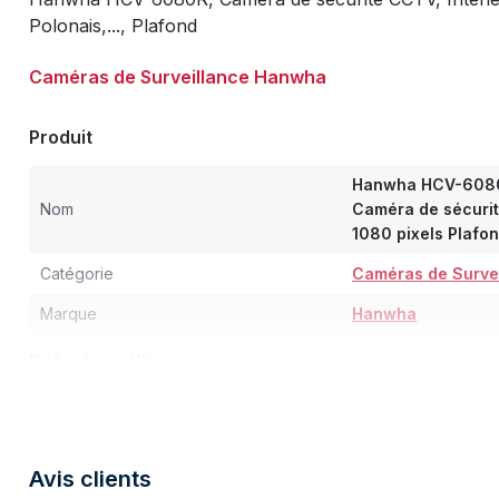
Polonais,..., Plafond
Caméras de Surveillance Hanwha
Produit
Hanwha HCV-6080
Nom
Caméra de sécurit
1080 pixels Plafo
Catégorie
Caméras de Surve
Marque
Hanwha
Détecteur d'image
Type de capteur
CMOS
Nombre de capteurs
1
Avis clients
Taille du capteur optique
25,4 / 2,8 mm (1 / 