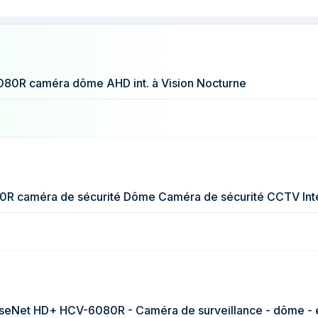
232 €
 prix de Hanwha HCV-6080R caméra de sé
255 €
207 €
R caméra dôme AHD int. à Vision Nocturne