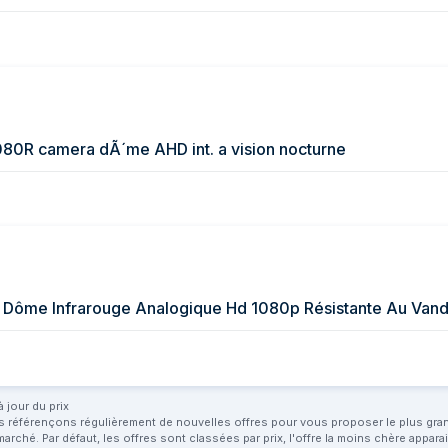
R camera dÃ´me AHD int. a vision nocturne
 jour du prix
us référençons régulièrement de nouvelles offres pour vous proposer le plus grand 
marché. Par défaut, les offres sont classées par prix, l'offre la moins chère appar