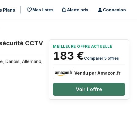
s Plans
Mes listes
Alerte prix
Connexion
a
lafond sur les 3 derniers mois
sécurité CCTV
Prix
MEILLEURE OFFRE ACTUELLE
183
€
Comparer 5 offres
e, Danois, Allemand,
Vendu par Amazon.fr
Voir l'offre