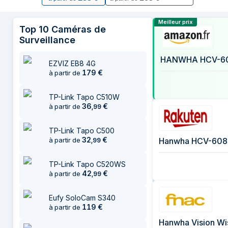
12 juillet 2026
Comparer les
27 juillet 2026
Meilleur prix
Top
10
Caméras de
6 août 2026
Surveillance
HANWHA HCV-6080
EZVIZ EB8 4G
179
€
à partir de
TP-Link Tapo C510W
36
€
à partir de
,
99
TP-Link Tapo C500
32
€
à partir de
,
99
TP-Link Tapo C520WS
42
€
à partir de
,
99
Eufy SoloCam S340
119
€
à partir de