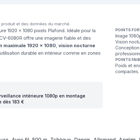
u produit et des données du marché.
1920 x 1080 pixels Plafond. Idéale pour la
POINTS FOR
Image 1080p 
a HCV-6080R offre une imagerie fiable et des
Vision noct
on maximale 1920 x 1080
,
vision nocturne
Conception 
utilisation durable en intérieur comme en zones
professionn
POINTS FAI
Poids et en
compactes.
urveillance intérieure 1080p en montage
e dès 183 €
, Avec fil, 500 m, Tchèque, Danois, Allemand, Anglais, Es