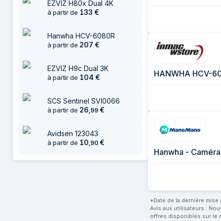
EZVIZ H80x Dual 4K
133
€
à partir de
Hanwha HCV-6080R
207
€
à partir de
EZVIZ H9c Dual 3K
HANWHA HCV-6080
104
€
à partir de
SCS Sentinel SVI0066
26
€
à partir de
,
99
Avidsen 123043
10
€
à partir de
,
90
*Date de la dernière mise à
Avis aux utilisateurs : No
offres disponibles sur le 