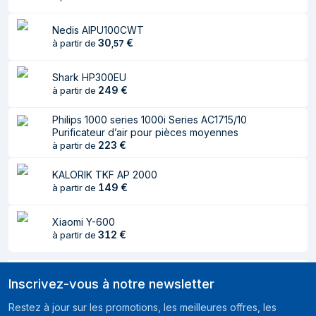
AC
Nedis AIPU100CWT
Caractéristiques
30
€
à partir de
,
57
Taux de purification
180 m³/h
Shark HP300EU
d'air
249
€
à partir de
Approprié pour une
21 m²
Philips 1000 series 1000i Series AC1715/10
salle jusqu'à
Purificateur d’air pour pièces moyennes
223
€
à partir de
Nombre de
2
vitesses
KALORIK TKF AP 2000
149
€
Nombres de modes
à partir de
4
Efficacité
99,97%
Xiaomi Y-600
312
€
à partir de
Mode nuit
Oui
Voyants
Oui
Inscrivez-vous à notre newsletter
CE (EMC, LVD, RoHS, ErP),
Certification
REACh/PAH/SCCP
Restez à jour sur les promotions, les meilleures offres, les