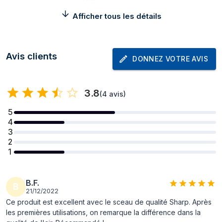
Largeur
400 mm
Afficher tous les détails
Profondeur
182 mm
Hauteur
463 mm
Avis clients
Poids
3,9 kg
DONNEZ VOTRE AVIS
Filtrage
3.8
(
4 avis
)
Pré-filtre
Oui
5
Filtre HEPA
Oui
4
3
Fumée de cigarette, Poussière fine,
Capacité de filtrage
2
Pollen
1
Nombre d'étages
2
du filtre
B.F.
B
Durée de vie du
24 mois
21/12/2022
Ce produit est excellent avec le sceau de qualité Sharp. Après
filtre (max)
les premières utilisations, on remarque la différence dans la