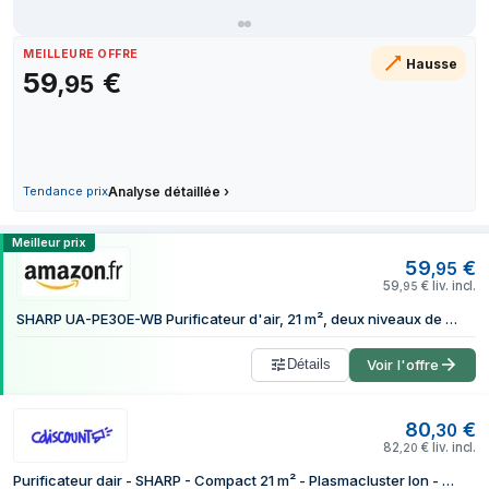
7 juillet 2026
13 juillet 2026
MEILLEURE OFFRE
Hausse
19 juillet 2026
59
€
,
95
24 juillet 2026
29 juillet 2026
1 août 2026
Tendance prix
Analyse détaillée
›
Comparer les prix de Sharp Home Applia
Meilleur prix
59
€
,
95
59
€
liv. incl.
,
95
SHARP UA-PE30E-WB Purificateur d'air, 21 m², deux niveaux de filtre (préfiltre, HEPA), très silencieux (25 Db), plastique
Détails
Voir l'offre
80
€
,
30
82
€
liv. incl.
,
20
Purificateur dair - SHARP - Compact 21 m² - Plasmacluster Ion - HEPA 2 niveaux - Certifié anti-allergies