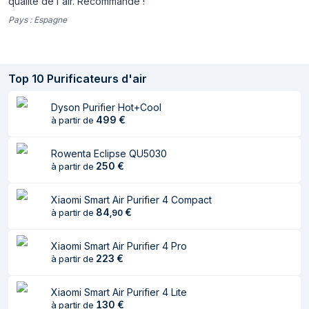
Informations sur l'emballage
qualité de l'air. Récommandé !
Pays :
Espagne
Largeur du colis
452 mm
Profondeur du colis
235 mm
Top
10
Purificateurs d'air
Hauteur du colis
522 mm
Poids du paquet
5,3 kg
Dyson Purifier Hot+Cool
499
€
à partir de
Puissance
Rowenta Eclipse QU5030
Consommation
51 W
250
€
à partir de
(max)
Xiaomi Smart Air Purifier 4 Compact
Consommation
0,7 W
84
€
à partir de
,
90
d'énergie (mode
veille)
Xiaomi Smart Air Purifier 4 Pro
223
€
Fréquence
à partir de
50 - 60 Hz
d'entrée AC
Xiaomi Smart Air Purifier 4 Lite
Tension d'entrée
220-240 V
130
€
à partir de