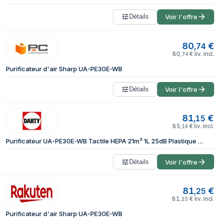
Détails
Voir l'offre
80
€
,
74
80
€
liv. incl.
,
74
Purificateur d'air Sharp UA-PE30E-WB
Détails
Voir l'offre
81
€
,
15
85
€
liv. incl.
,
14
Purificateur UA-PE30E-WB Tactile HEPA 21m² 1L 25dB Plastique Blanc Noir
Détails
Voir l'offre
81
€
,
25
81
€
liv. incl.
,
25
Purificateur d'air Sharp UA-PE30E-WB