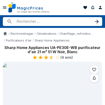
Rechercher un produit
Électroménager
Climatisations
Chauffage, refroidissement et qualité de l'air
Accueil
Purificateurs d'air
Sharp Home Appliances
Sharp Home Appliances UA-PE30E-WB purificateur
Historique des prix de Sharp Home Appliances UA-PE30E-WB purif
d'air 21 m² 51 W Noir, Blanc
Date
(
4 avis
)
4 mai 2026
10 mai 2026
17 mai 2026
25 mai 2026
2 juin 2026
11 juin 2026
20 juin 2026
29 juin 2026