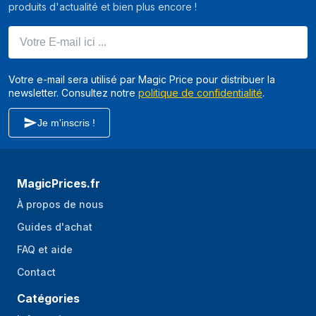
produits d'actualité et bien plus encore !
Design
Votre E-mail ici ...
Couleur du produit
Noir, Blanc
Matériau du
Plastique
Votre e-mail sera utilisé par Magic Price pour distribuer la
boîtier/corps
newsletter. Consultez notre
politique de confidentialité
.
Type de
Boutons
Je m'inscris !
commande
MagicPrices.fr
À propos de nous
Guides d'achat
FAQ et aide
Contact
Catégories