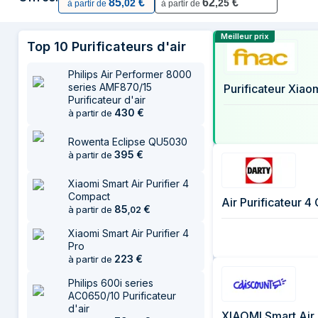
85
€
62
€
,
02
,
25
à partir de
à partir de
27 juillet 2026
30 juillet 2026
Comparer les 
Meilleur prix
Top
10
Purificateurs d'air
6 août 2026
6 août 2026
Philips Air Performer 8000
series AMF870/15
Purificateur Xia
Purificateur d'air
430
€
à partir de
Rowenta Eclipse QU5030
395
€
à partir de
Xiaomi Smart Air Purifier 4
Compact
Air Purificateur 
85
€
à partir de
,
02
Xiaomi Smart Air Purifier 4
Pro
223
€
à partir de
Philips 600i series
AC0650/10 Purificateur
d'air