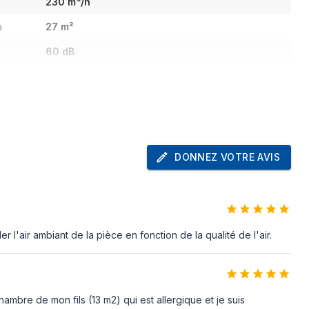
230 m³/h
à
27 m²
60 dB
Oui
Oui
Oui
nt
Oui
DONNEZ VOTRE AVIS
Oui
CC
20 dB
l'air ambiant de la pièce en fonction de la qualité de l'air.
TÜV Rheinland
hambre de mon fils (13 m2) qui est allergique et je suis
Blanc