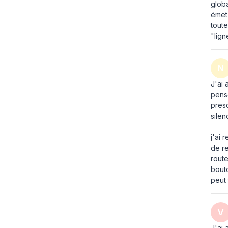
Durée de vie du filtre (max)
12 mois
globa
émet 
Filtration des particules
0,3 µm
toute
"lign
Filtre la poussière/les pollens
99,97%
N
J'ai 
pense
presq
silen
j'ai 
de re
route
bouto
peut
V
J'ai 