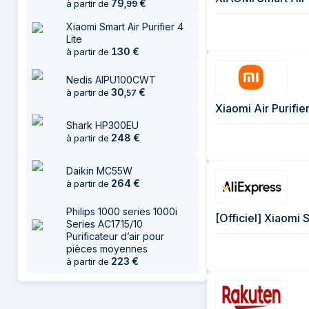
79
€
à partir de
,
99
Xiaomi Smart Air Purifier 4
Lite
130
€
à partir de
Nedis AIPU100CWT
30
€
à partir de
,
57
Xiaomi Air Purifi
Shark HP300EU
248
€
à partir de
Daikin MC55W
264
€
à partir de
Philips 1000 series 1000i
Series AC1715/10
Purificateur d’air pour
pièces moyennes
223
€
à partir de