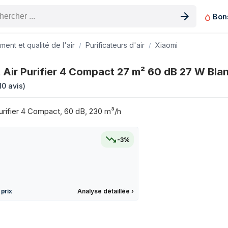
Bon
n produit
ent et qualité de l'air
Purificateurs d'air
Xiaomi
7 m² 60 dB 27 W Blanc sur les 3 derniers mois
 Air Purifier 4 Compact 27 m² 60 dB 27 W Bla
Prix
10 avis
)
87,48 €
86,87 €
urifier 4 Compact, 60 dB, 230 m³/h
84,90 €
84,90 €
-3%
84,90 €
86,99 €
80,82 €
72,90 €
Analyse détaillée
›
 prix
84,99 €
84,67 €
84,90 €