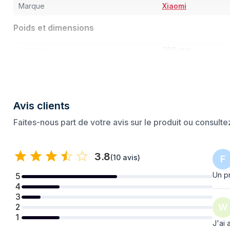
Marque
Xiaomi
Poids et dimensions
Largeur
220 mm
Profondeur
220 mm
Hauteur
355 mm
Avis clients
Poids
2,2 kg
Faites-nous part de votre avis sur le produit ou consult
Filtrage
Filtre HEPA
Oui
3.8
(
10 avis
)
F
Filtre à particules
Oui
Un pr
5
Filtre anti-allergie
Oui
4
3
Allergènes, Fumée 
W
2
Capacité de filtrage
Odeurs, Pollen
1
J'ai 