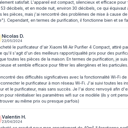
lement satisfait. L'appareil est compact, silencieux et efficace pour 
53 décibels, et en mode nuit, environ 30 décibels, ce qui équivaut 
Écran integré
s les pièces, mais j'ai rencontré des problèmes de mise à cause de 
e"). Cependant, en termes de purification, il fonctionne bien et se fa
Positionnement
Nicolas D.
22/05/2024
acheté le purificateur d'air Xiaomi Mi Air Purifier 4 Compact, attiré par
 qu'il s'agit d'un des meilleurs rapport/qualité prix pour des purifica
ue toutes les pièces de la maison. En termes de purification, je suis 
cieuse et semble efficace pour filtrer les allergènes et les particules.
rencontré des difficultés significatives avec la fonctionnalité Wi-Fi d
connecter le purificateur à mon réseau Wi-Fi. J'ai suivi toutes les ins
ur et le purificateur, mais sans succès. Je l'ai donc renvoyé afin d
n pour réinitialiser les paramètres wifi sur ce modèle (ils y ont pensé
 trouver au même prix ou presque parfois)
Valentin H.
23/04/2024
acheté ce produit pour mon appartement de 40m². Il fonctionne parfaite