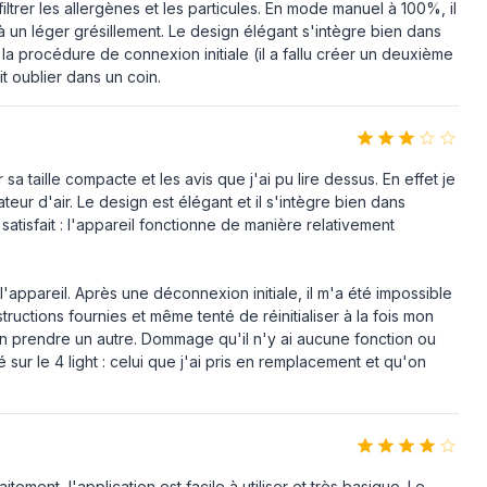
filtrer les allergènes et les particules. En mode manuel à 100%, il
à un léger grésillement. Le design élégant s'intègre bien dans
Oui
la procédure de connexion initiale (il a fallu créer un deuxième
it oublier dans un coin.
Sol, Table
 sa taille compacte et les avis que j'ai pu lire dessus. En effet je
teur d'air. Le design est élégant et il s'intègre bien dans
satisfait : l'appareil fonctionne de manière relativement
e l'appareil. Après une déconnexion initiale, il m'a été impossible
tructions fournies et même tenté de réinitialiser à la fois mon
'en prendre un autre. Dommage qu'il n'y ai aucune fonction ou
 sur le 4 light : celui que j'ai pris en remplacement et qu'on
ment, l'application est facile à utiliser et très basique. Le