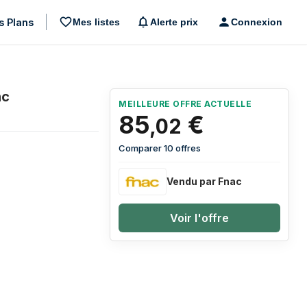
s Plans
Mes listes
Alerte prix
Connexion
nc
MEILLEURE OFFRE ACTUELLE
85
€
,
02
Comparer 10 offres
Vendu par Fnac
Voir l'offre