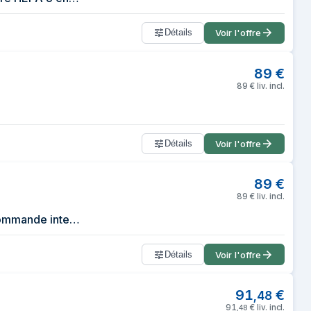
Détails
Voir l'offre
89
€
89
€
liv. incl.
Détails
Voir l'offre
89
€
89
€
liv. incl.
[Officiel] Xiaomi Smart Air Purifier 4 Compact | Élimination des allergènes, Commande intelligente, Surveillance de la qualité de l'air en temps réel
Détails
Voir l'offre
91
€
,
48
91
€
liv. incl.
,
48