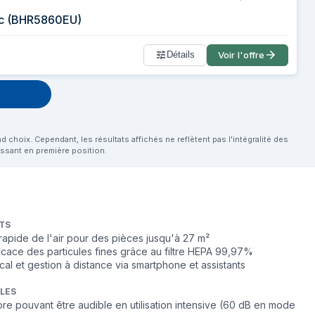
anc (BHR5860EU)
Détails
Voir l'offre
choix. Cependant, les résultats affichés ne reflètent pas l'intégralité des
aissant en première position.
TS
 rapide de l'air pour des pièces jusqu'à 27 m²
fficace des particules fines grâce au filtre HEPA 99,97%
cal et gestion à distance via smartphone et assistants
BLES
re pouvant être audible en utilisation intensive (60 dB en mode