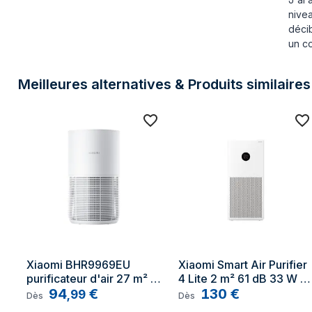
nivea
décib
un co
Meilleures alternatives & Produits similaires
Xiaomi BHR9969EU 
Xiaomi Smart Air Purifier 
purificateur d'air 27 m² 
4 Lite 2 m² 61 dB 33 W 
27 W Blanc
94
€
Blanc
130
€
,
99
Dès
Dès