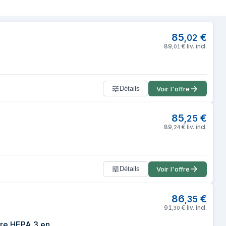
act 27 m² 60 dB 27 W Blanc
85
€
,
02
89
€
liv. incl.
,
01
Détails
Voir l'offre
85
€
,
25
89
€
liv. incl.
,
24
Détails
Voir l'offre
86
€
,
35
91
€
liv. incl.
,
30
XIAOMI Smart Air Purifier 4 Compact - Purificateur dair - CADR 230 m³/h - Filtre HEPA 3 en 1 - 48 m²