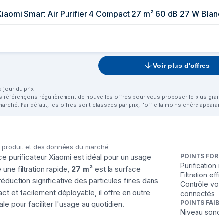
r Xiaomi Smart Air Purifier 4 Compact 27 m² 60 dB 27 W Bl
Voir plus d'offres
 jour du prix
us référençons régulièrement de nouvelles offres pour vous proposer le plus grand 
marché. Par défaut, les offres sont classées par prix, l'offre la moins chère appar
u produit et des données du marché.
ce purificateur Xiaomi est idéal pour un usage
POINTS FOR
Purification
une filtration rapide,
27 m²
est la surface
Filtration e
réduction significative des particules fines dans
Contrôle vo
t et facilement déployable, il offre en outre
connectés
POINTS FAI
e pour faciliter l'usage au quotidien.
Niveau sono