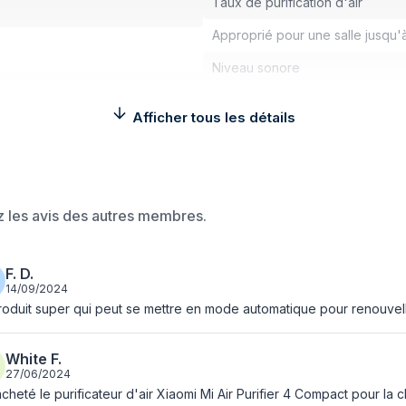
Taux de purification d'air
Approprié pour une salle jusqu'
Niveau sonore
support smartphone à distance
Afficher tous les détails
Commande vocale
Compatible avec Amazon Alexa
Fonctionne avec Google Assista
ez les avis des autres membres.
Capteur de particule d'air
Type de Moteur
F. D.
14/09/2024
Niveau sonore (mode nocturne)
oduit super qui peut se mettre en mode automatique pour renouveller 
Certification
White F.
de cigarette, Dust mites,
Design
27/06/2024
acheté le purificateur d'air Xiaomi Mi Air Purifier 4 Compact pour la c
Couleur du produit