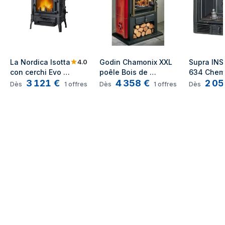
4.0
La Nordica Isotta 
Godin Chamonix XXL 
Supra INS
con cerchi Evo 
poêle Bois de 
634 Chemi
3 121
€
4 358
€
2 05
poêle Pose libre 
chauffage Bordeaux
encastrée
Dès
1
offres
Dès
1
offres
Dès
Bois de 
chauffage Noir