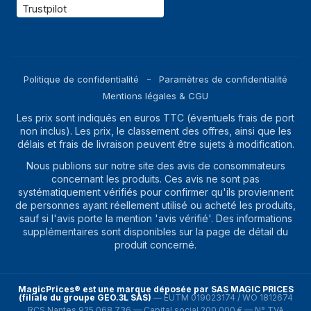
D'interface pour
PCI Express, Série ATA III
Trustpilot
unité de stockage
NVMe
Oui
Nombre d'unités de
4
Politique de confidentialité
Paramètres de confidentialité
stockage pris en
Mentions légales & CGU
charge
Les prix sont indiqués en euros TTC (éventuels frais de port
Design
non inclus). Les prix, le classement des offres, ainsi que les
délais et frais de livraison peuvent être sujets à modification.
Type de châssis
PC de dimension 1,92L
Nous publions sur notre site des avis de consommateurs
concernant les produits. Ces avis ne sont pas
Couleur du produit
Noir
systématiquement vérifiés pour confirmer qu'ils proviennent
de personnes ayant réellement utilisé ou acheté les produits,
Type de produit
PC type barebone
sauf si l'avis porte la mention 'avis vérifié'. Des informations
supplémentaires sont disponibles sur la page de détail du
représentation / réalisation
produit concerné.
Carte mère chipset
Intel B760
MagicPrices® est une marque déposée par SAS MAGIC PRICES
Socket de
LGA 1700
(filiale du groupe GEO.3L SAS)
—
EUTM 019023174 / WO 1812674
processeur
RCS Nantes 925 068 736 — Capital social 200 000 € — N° TVA