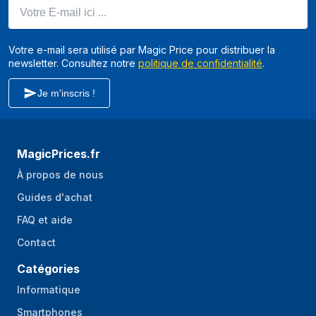
Votre E-mail ici ...
Prise en charge de
3200 MHz
la mémoire vitesse
d'horloge
Votre e-mail sera utilisé par Magic Price pour distribuer la
newsletter. Consultez notre
Non-ECC
Oui
politique de confidentialité
.
Audio
Je m'inscris !
Haut-parleurs
Non
intégrés
MagicPrices.fr
Puissance
À propos de nous
Guides d'achat
Type d'alimentation
Adaptateur CA externe
d'énergie
FAQ et aide
Alimentation
120 W
Contact
d'énergie
Catégories
Tension sortie de
19 V
Informatique
l'adaptateur
secteur
Smartphones