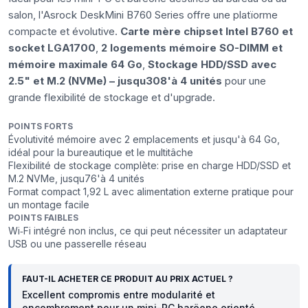
salon, l'Asrock DeskMini B760 Series offre une platïorme
compacte et évolutive.
Carte mère chipset Intel B760 et
socket LGA1700
,
2 logements mémoire SO-DIMM et
mémoire maximale 64 Go
,
Stockage HDD/SSD avec
2.5" et M.2 (NVMe) – jusqu308'à 4 unités
pour une
grande flexibilité de stockage et d'upgrade.
POINTS FORTS
Évolutivité mémoire avec 2 emplacements et jusqu'à 64 Go,
idéal pour la bureautique et le multitâche
Flexibilité de stockage complète: prise en charge HDD/SSD et
M.2 NVMe, jusqu76'à 4 unités
Format compact 1,92 L avec alimentation externe pratique pour
un montage facile
POINTS FAIBLES
Wi‑Fi intégré non inclus, ce qui peut nécessiter un adaptateur
USB ou une passerelle réseau
FAUT-IL ACHETER CE PRODUIT AU PRIX ACTUEL ?
Excellent compromis entre modularité et
encombrement pour un mini-PC barëone orienté