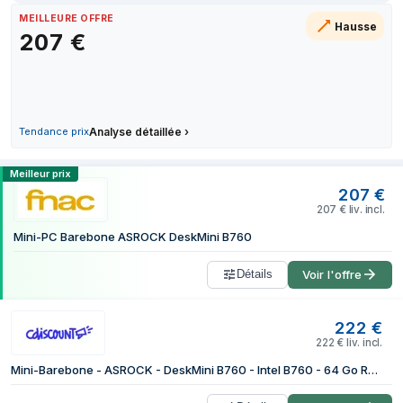
28 mai 2026
MEILLEURE OFFRE
Hausse
207
€
4 juin 2026
18 juin 2026
15 juillet 2026
18 juillet 2026
18 juillet 2026
Tendance prix
Analyse détaillée
›
Comparer les prix de Asrock DeskMini B
Meilleur prix
207
€
207
€
liv. incl.
Mini-PC Barebone ASROCK DeskMini B760
Détails
Voir l'offre
222
€
222
€
liv. incl.
Mini-Barebone - ASROCK - DeskMini B760 - Intel B760 - 64 Go RAM DDR4 - Compact et puissant