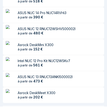
Gen 1 (3.1 Gen 1)
518
€
à partir de
Quantité de ports
1
ASUS NUC 14 Pro NUC14RVHi3
HDMI
390
€
à partir de
Nombre de ports
1
VGA (D-Sub)
ASUS NUC 12 RNUC12WSHV500002I
480
€
à partir de
Nombre de port
1
ethernet LAN (RJ-
Asrock DeskMini X300
45)
152
€
à partir de
Quantité de ports
1
de type A USB 3.2
Intel NUC 12 Pro Kit NUC12WSKv7
561
€
à partir de
Gen 2 (3.1 Gen 2)
Quantité de ports
1
ASUS NUC 13 RNUC13ANKI500002I
de type C USB 3.2
473
€
à partir de
Gen 2 (3.1 Gen 2)
Asrock DeskMeet X300
Quantité de ports
1
202
€
à partir de
USB4 Gen 2x2