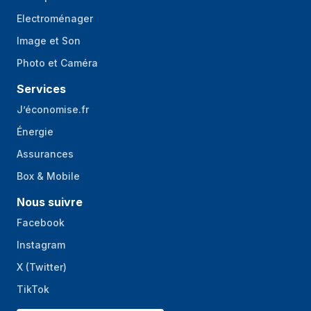
Electroménager
Poids et dimensions
Image et Son
Largeur
80 mm
Photo et Caméra
Profondeur
155 mm
Services
Hauteur
155 mm
J’économise.fr
Énergie
Support de stockage
Assurances
Types de lecteurs
HDD & SSD
Box & Mobile
de stockage pris
en charge
Nous suivre
Tailles de disque
2.5,M.2
Facebook
de stockage pris
Instagram
en charge
X (Twitter)
Facteur de forme
M.2
TikTok
SSD