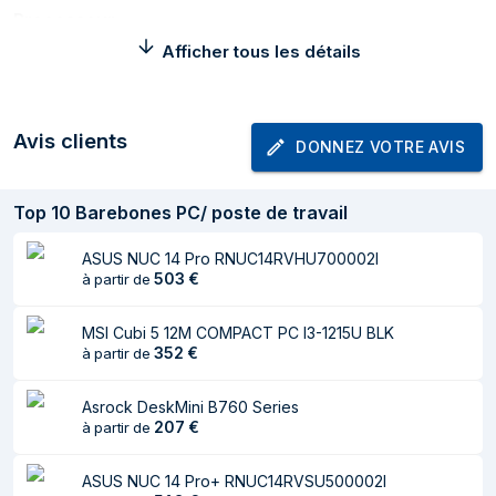
Processeur
Afficher tous les détails
Intégré dans le
Non
processeur
Réseau
Avis clients
DONNEZ VOTRE AVIS
Ethernet/LAN
Oui
Top
10
Barebones PC/ poste de travail
Wifi
Non
ASUS NUC 14 Pro RNUC14RVHU700002I
Contrôleur de
Dragon RTL8125BG
503
€
à partir de
réseau local (LAN)
MSI Cubi 5 12M COMPACT PC I3-1215U BLK
Connectivité
352
€
à partir de
Quantité de Ports
2
Asrock DeskMini B760 Series
USB 2.0
207
€
à partir de
Quantité de ports
2
de type A USB 3.2
ASUS NUC 14 Pro+ RNUC14RVSU500002I