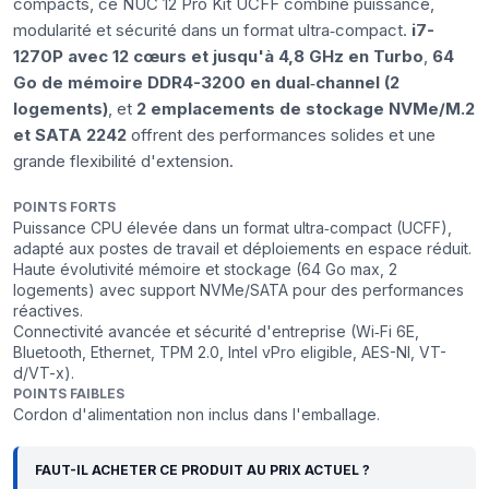
compacts, ce NUC 12 Pro Kit UCFF combine puissance,
modularité et sécurité dans un format ultra‑compact.
i7-
1270P avec 12 cœurs et jusqu'à 4,8 GHz en Turbo
,
64
Go de mémoire DDR4-3200 en dual‑channel (2
logements)
, et
2 emplacements de stockage NVMe/M.2
et SATA 2242
offrent des performances solides et une
grande flexibilité d'extension.
POINTS FORTS
Puissance CPU élevée dans un format ultra‑compact (UCFF),
adapté aux postes de travail et déploiements en espace réduit.
Haute évolutivité mémoire et stockage (64 Go max, 2
logements) avec support NVMe/SATA pour des performances
réactives.
Connectivité avancée et sécurité d'entreprise (Wi‑Fi 6E,
Bluetooth, Ethernet, TPM 2.0, Intel vPro eligible, AES-NI, VT-
d/VT-x).
POINTS FAIBLES
Cordon d'alimentation non inclus dans l'emballage.
FAUT-IL ACHETER CE PRODUIT AU PRIX ACTUEL ?