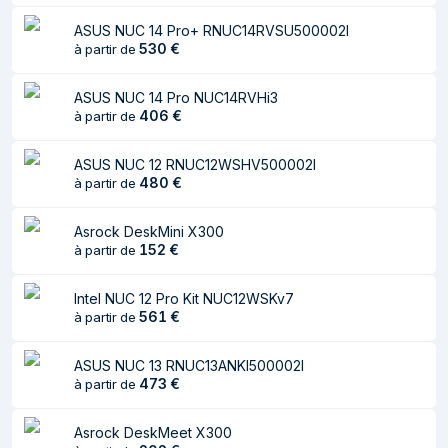
Fréquence du
4,8 GHz
ASUS NUC 14 Pro+ RNUC14RVSU500002I
processeur Turbo
530
€
à partir de
Mémoire cache du
18 Mo
ASUS NUC 14 Pro NUC14RVHi3
processeur
406
€
à partir de
Enveloppe
35 W
thermique (TDP,
ASUS NUC 12 RNUC12WSHV500002I
Thermal Design
480
€
à partir de
Power)
Asrock DeskMini X300
Configuration CPU
1
152
€
à partir de
(max)
Intel NUC 12 Pro Kit NUC12WSKv7
Réseau
561
€
à partir de
Ethernet/LAN
Oui
ASUS NUC 13 RNUC13ANKI500002I
Wifi
Oui
473
€
à partir de
Norme Wi-Fi
Wi-Fi 6E (802.11ax)
Asrock DeskMeet X300