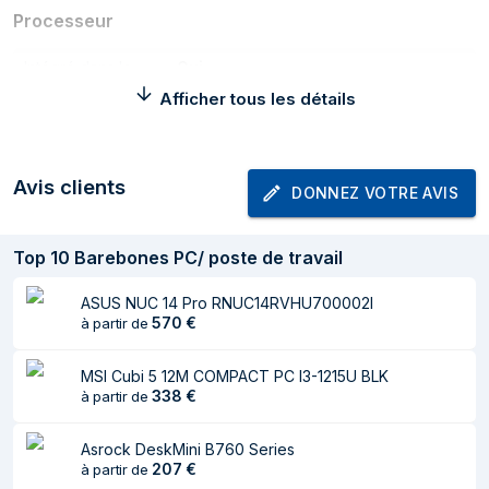
Processeur
Intégré dans le
Oui
processeur
Afficher tous les détails
Fabricant de
Intel
processeur
Avis clients
DONNEZ VOTRE AVIS
Famille de
Intel® Core™ i7
processeur
Top
10
Barebones PC/ poste de travail
Génération de
12e génération de processeurs
processeurs
Intel® Core™ i7
ASUS NUC 14 Pro RNUC14RVHU700002I
Modèle de
i7-1270P
570
€
à partir de
processeur
MSI Cubi 5 12M COMPACT PC I3-1215U BLK
Nombre de coeurs
12
338
€
à partir de
de processeurs
Nombre de threads
16
Asrock DeskMini B760 Series
207
€
à partir de
du processeur