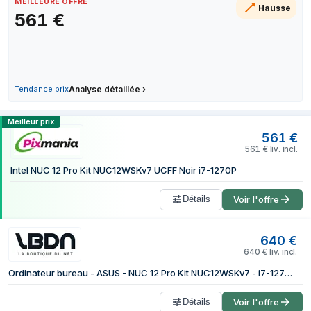
MEILLEURE OFFRE
Hausse
15 juin 2026
561
€
19 juin 2026
23 juin 2026
1 juillet 2026
14 juillet 2026
Tendance prix
Analyse détaillée
›
31 juillet 2026
Comparer les prix de Intel NUC 12 Pro 
Meilleur prix
561
€
561
€
liv. incl.
Intel NUC 12 Pro Kit NUC12WSKv7 UCFF Noir i7-1270P
Détails
Voir l'offre
640
€
640
€
liv. incl.
Ordinateur bureau - ASUS - NUC 12 Pro Kit NUC12WSKv7 - i7-1270P
Détails
Voir l'offre