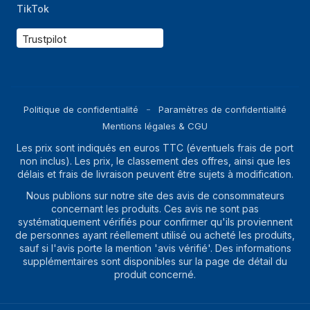
TikTok
Prise en charge de
3200 MHz
Trustpilot
la mémoire vitesse
d'horloge
Types de mémoire
DDR4-SDRAM
pris en charge
Politique de confidentialité
Paramètres de confidentialité
Canaux de
Double canal
Mentions légales & CGU
mémoire
Les prix sont indiqués en euros TTC (éventuels frais de port
Mémoire de tension
1.2 V
non inclus). Les prix, le classement des offres, ainsi que les
délais et frais de livraison peuvent être sujets à modification.
ECC
Non
Nous publions sur notre site des avis de consommateurs
concernant les produits. Ces avis ne sont pas
Audio
systématiquement vérifiés pour confirmer qu'ils proviennent
de personnes ayant réellement utilisé ou acheté les produits,
Haut-parleurs
Non
sauf si l'avis porte la mention 'avis vérifié'. Des informations
intégrés
supplémentaires sont disponibles sur la page de détail du
produit concerné.
Puissance