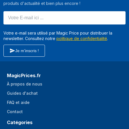
produits d'actualité et bien plus encore !
HDMI
Nombre de port
1
Votre E-mail ici ...
ethernet LAN (RJ-
45)
Votre e-mail sera utilisé par Magic Price pour distribuer la
Version HDMI
2.0b
newsletter. Consultez notre
politique de confidentialité
.
Quantité d'interface
1
Je m'inscris !
DisplayPorts
Combo casque /
Oui
microphone Port
MagicPrices.fr
Port série via
Non
À propos de nous
embase interne
Guides d'achat
Port carte M.2 (sans
2230 (E-key) (E)
FAQ et aide
fil)
Contact
Nombre de
4
ports USB
Catégories