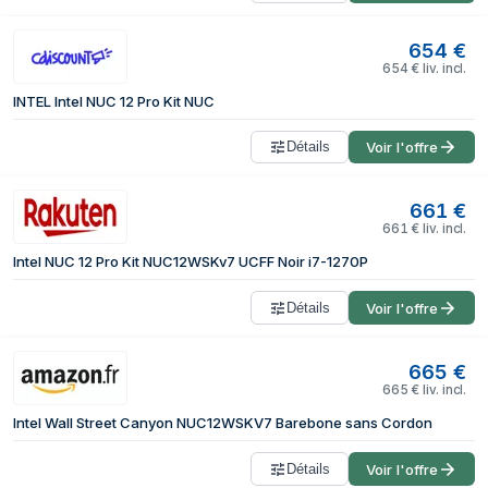
654
€
654
€
liv. incl.
INTEL Intel NUC 12 Pro Kit NUC
Détails
Voir l'offre
661
€
661
€
liv. incl.
Intel NUC 12 Pro Kit NUC12WSKv7 UCFF Noir i7-1270P
Détails
Voir l'offre
665
€
665
€
liv. incl.
Intel Wall Street Canyon NUC12WSKV7 Barebone sans Cordon
Détails
Voir l'offre