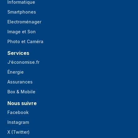
emplacement pour
2280 NVMe (M); 2242 SATA (B)
Informatique
carte M.2
Smartphones
(stockage)
Electroménager
Quantité de ports
2
Image et Son
Thunderbolt 4
Photo et Caméra
Entrée DC
Oui
Services
Mémoire
J’économise.fr
Type de support
SO-DIMM
Énergie
(slot)
Assurances
Nombre de
2
Box & Mobile
logements pour
mémoire
Nous suivre
Facebook
Nombre de
2
créneaux DIMM
Instagram
Mémoire interne
64 Go
X (Twitter)
maximale