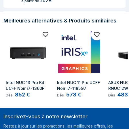
202
€
à partir de
Standards wifi
Wi-Fi 6E (802.11ax)
Modèle de
Intel Wi-Fi 6E AX211
contrôleur WLAN
Meilleures alternatives & Produits similaires
Contrôleur de
Intel I225-LM
réseau local (LAN)
Bluetooth
Oui
Modèle du
5.3
Bluetooth
Connectivité
Intel NUC 13 Pro Kit 
Intel NUC 11 Pro UCFF 
ASUS NUC 
Quantité de Ports
1
UCFF Noir i7-1360P
Noir i7-1185G7
RNUC12WS
USB 2.0
852
€
573
€
483
UCFF Noir
Dès
Dès
Dès
Quantité de ports
3
de type A USB 3.2
Inscrivez-vous à notre newsletter
Gen 1 (3.1 Gen 1)
Restez à jour sur les promotions, les meilleures offres, les
Quantité de ports
1