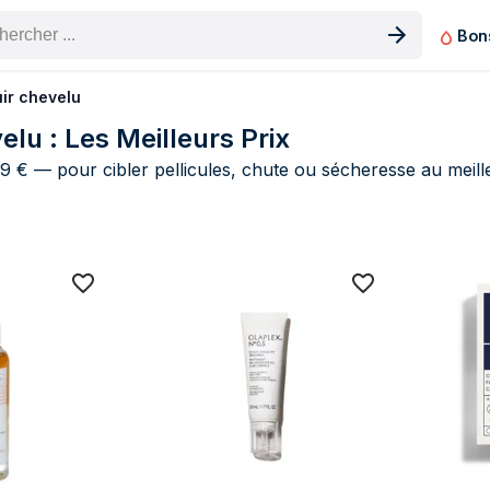
Bon
n produit
ir chevelu
lu : Les Meilleurs Prix
 € — pour cibler pellicules, chute ou sécheresse au meille
 de prix Traitements du cuir chevelu