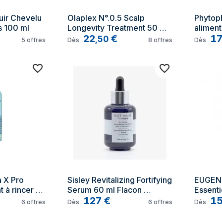
r Chevelu 
Olaplex N°.0.5 Scalp 
Phytop
s 100 ml
Longevity Treatment 50 ml 
aliment
Tube
22
€
unités
1
,
50
5
offres
Dès
8
offres
Dès
X Pro 
Sisley Revitalizing Fortifying 
EUGENE
 à rincer 
Serum 60 ml Flacon 
Essenti
compte-gouttes
127
€
40 ml
1
6
offres
Dès
6
offres
Dès