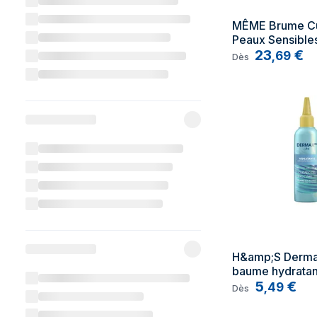
MÊME Brume Cui
Peaux Sensible
23
€
,
69
Dès
H&amp;S Derma 
baume hydratant
145 ml
5
€
,
49
Dès