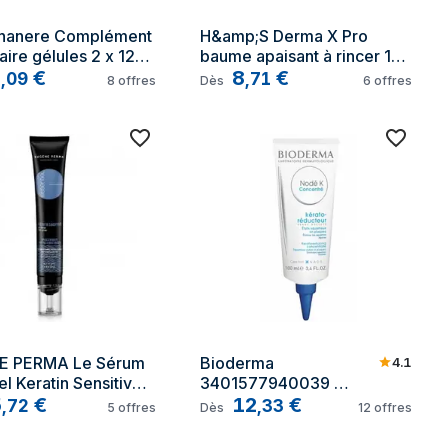
hanere Complément 
H&amp;S Derma X Pro 
aire gélules 2 x 120 
baume apaisant à rincer 145 
7
€
ml
8
€
,
09
,
71
8
offres
Dès
6
offres
 PERMA Le Sérum 
Bioderma 
4.1
el Keratin Sensitive 
3401577940039 
5
€
traitement du cuir 
12
€
,
72
,
33
5
offres
Dès
12
offres
chevelu 100 ml Flacon 
pompe