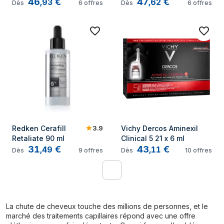
46
€
47
€
usage quotidien 125 
Keratin Force 12 x 3.5 
,
93
,
62
Dès
6
offres
Dès
6
offres
ml
ml
3.9
Redken Cerafill 
Vichy Dercos Aminexil 
Retaliate 90 ml
Clinical 5 21 x 6 ml
31
€
43
€
,
49
,
11
Dès
9
offres
Dès
10
offres
1
La chute de cheveux touche des millions de personnes, et le
marché des traitements capillaires répond avec une offre