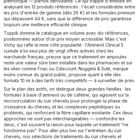
pléthorique — parfois déroutante. Ce qui frappe d'emblée en
analysant les 12 produits référencés : l'écart considérable entre
les prix d'entrée de gamme (dès 26 €) et les formules premium
qui dépassent 44 €, sans que la différence de prix garantisse
toujours une meilleure efficacité clinique.
Toppik domine le catalogue en volume avec dix références,
positionnées autour d'un prix moyen accessible. Mais c'est
Vichy qui rafle la mise côté popularité : l'Aminexil Clinical 5
cumule à lui seul plus de vingt offres actives chez les
marchands français, preuve que ce traitement en ampoules
reste une valeur sûre bien installée dans les pharmacies et sur
les sites comme Fnac ou Cdiscount. Nuggela & Sulé, marque
moins connue du grand public, propose quant à elle des
formats 10 ml à des tarifs très compétitifs — à surveiller de près.
Sur le plan des actifs, on distingue deux grandes familles : les
formules à base d'aminexil ou de caféine, qui agissent sur la
microcirculation du cuir chevelu pour prolonger la phase de
croissance du cheveu, et les complexes peptidiques ou
protéinés, qui renforcent la fibre capillaire existante. Ces deux
approches ne sont pas interchangeables — confondre les
deux, c'est souvent la raison pour laquelle un traitement "ne
fonctionne pas". Pour aller plus loin sur l'entretien du cuir
chevelu, nos sélections de traitements du cuir chevelu et