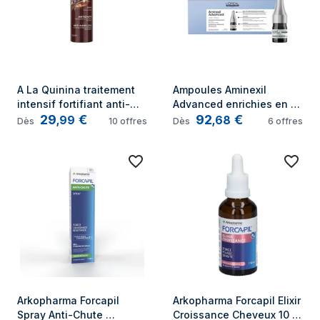
A La Quinina traitement 
Ampoules Aminexil 
intensif fortifiant anti-
Advanced enrichies en 
29
€
92
€
chute 100 ml
actifs dermatologiques 
,
99
,
68
Dès
10
offres
Dès
6
offres
pour cheveux 42 x 6 ml
Arkopharma Forcapil 
Arkopharma Forcapil Elixir 
Spray Anti-Chute 
Croissance Cheveux 10 