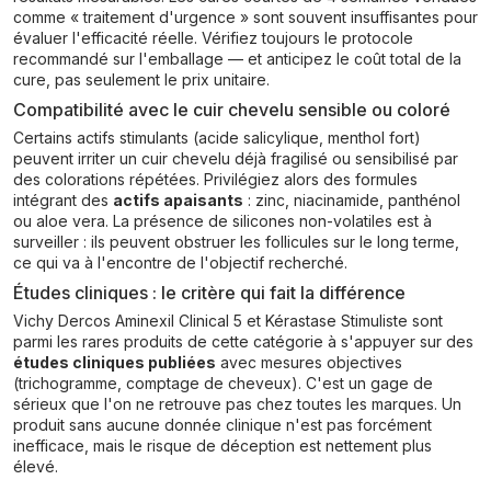
comme « traitement d'urgence » sont souvent insuffisantes pour
évaluer l'efficacité réelle. Vérifiez toujours le protocole
recommandé sur l'emballage — et anticipez le coût total de la
cure, pas seulement le prix unitaire.
Compatibilité avec le cuir chevelu sensible ou coloré
Certains actifs stimulants (acide salicylique, menthol fort)
peuvent irriter un cuir chevelu déjà fragilisé ou sensibilisé par
des colorations répétées. Privilégiez alors des formules
intégrant des
actifs apaisants
: zinc, niacinamide, panthénol
ou aloe vera. La présence de silicones non-volatiles est à
surveiller : ils peuvent obstruer les follicules sur le long terme,
ce qui va à l'encontre de l'objectif recherché.
Études cliniques : le critère qui fait la différence
Vichy Dercos Aminexil Clinical 5 et Kérastase Stimuliste sont
parmi les rares produits de cette catégorie à s'appuyer sur des
études cliniques publiées
avec mesures objectives
(trichogramme, comptage de cheveux). C'est un gage de
sérieux que l'on ne retrouve pas chez toutes les marques. Un
produit sans aucune donnée clinique n'est pas forcément
inefficace, mais le risque de déception est nettement plus
élevé.