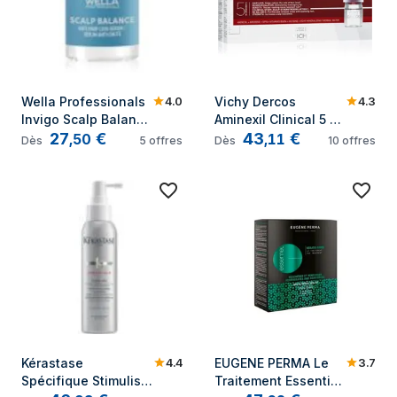
4.0
4.3
Wella Professionals 
Vichy Dercos 
Invigo Scalp Balance 
Aminexil Clinical 5 
27
€
43
€
produit pour la 
21x6 ml
,
50
,
11
Dès
5
offres
Dès
10
offres
croissance des 
cheveux Unisexe
4.4
3.7
Kérastase 
EUGENE PERMA Le 
Spécifique Stimuliste 
Traitement Essentiel 