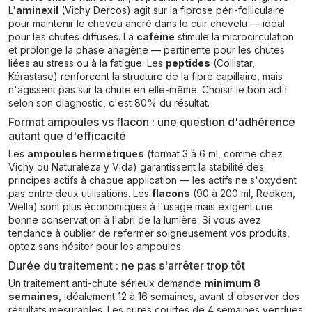
L'
aminexil
(Vichy Dercos) agit sur la fibrose péri-folliculaire
pour maintenir le cheveu ancré dans le cuir chevelu — idéal
pour les chutes diffuses. La
caféine
stimule la microcirculation
et prolonge la phase anagène — pertinente pour les chutes
liées au stress ou à la fatigue. Les
peptides
(Collistar,
Kérastase) renforcent la structure de la fibre capillaire, mais
n'agissent pas sur la chute en elle-même. Choisir le bon actif
selon son diagnostic, c'est 80% du résultat.
Format ampoules vs flacon : une question d'adhérence
autant que d'efficacité
Les
ampoules hermétiques
(format 3 à 6 ml, comme chez
Vichy ou Naturaleza y Vida) garantissent la stabilité des
principes actifs à chaque application — les actifs ne s'oxydent
pas entre deux utilisations. Les
flacons
(90 à 200 ml, Redken,
Wella) sont plus économiques à l'usage mais exigent une
bonne conservation à l'abri de la lumière. Si vous avez
tendance à oublier de refermer soigneusement vos produits,
optez sans hésiter pour les ampoules.
Durée du traitement : ne pas s'arrêter trop tôt
Un traitement anti-chute sérieux demande
minimum 8
semaines
, idéalement 12 à 16 semaines, avant d'observer des
résultats mesurables. Les cures courtes de 4 semaines vendues