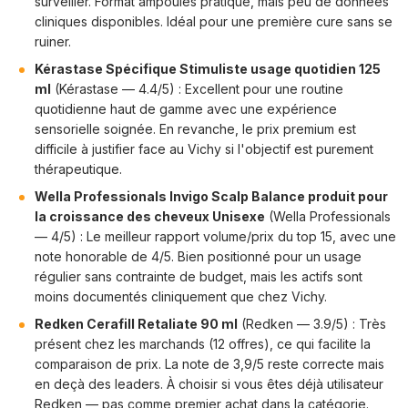
surveiller. Format ampoules pratique, mais peu de données
cliniques disponibles. Idéal pour une première cure sans se
ruiner.
Kérastase Spécifique Stimuliste usage quotidien 125
ml
(Kérastase — 4.4/5) : Excellent pour une routine
quotidienne haut de gamme avec une expérience
sensorielle soignée. En revanche, le prix premium est
difficile à justifier face au Vichy si l'objectif est purement
thérapeutique.
Wella Professionals Invigo Scalp Balance produit pour
la croissance des cheveux Unisexe
(Wella Professionals
— 4/5) : Le meilleur rapport volume/prix du top 15, avec une
note honorable de 4/5. Bien positionné pour un usage
régulier sans contrainte de budget, mais les actifs sont
moins documentés cliniquement que chez Vichy.
Redken Cerafill Retaliate 90 ml
(Redken — 3.9/5) : Très
présent chez les marchands (12 offres), ce qui facilite la
comparaison de prix. La note de 3,9/5 reste correcte mais
en deçà des leaders. À choisir si vous êtes déjà utilisateur
Redken — pas comme premier achat dans la catégorie.