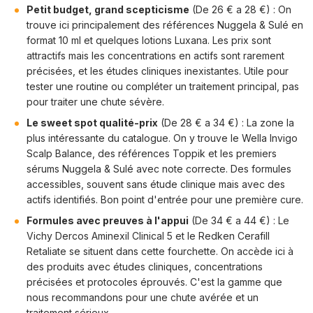
Petit budget, grand scepticisme
(De 26 € a 28 €) : On
trouve ici principalement des références Nuggela & Sulé en
format 10 ml et quelques lotions Luxana. Les prix sont
attractifs mais les concentrations en actifs sont rarement
précisées, et les études cliniques inexistantes. Utile pour
tester une routine ou compléter un traitement principal, pas
pour traiter une chute sévère.
Le sweet spot qualité-prix
(De 28 € a 34 €) : La zone la
plus intéressante du catalogue. On y trouve le Wella Invigo
Scalp Balance, des références Toppik et les premiers
sérums Nuggela & Sulé avec note correcte. Des formules
accessibles, souvent sans étude clinique mais avec des
actifs identifiés. Bon point d'entrée pour une première cure.
Formules avec preuves à l'appui
(De 34 € a 44 €) : Le
Vichy Dercos Aminexil Clinical 5 et le Redken Cerafill
Retaliate se situent dans cette fourchette. On accède ici à
des produits avec études cliniques, concentrations
précisées et protocoles éprouvés. C'est la gamme que
nous recommandons pour une chute avérée et un
traitement sérieux.