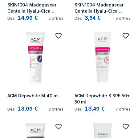
SKIN1004 Madagascar 
SKIN1004 Madagascar 
Centella Hyalu-Cica 
Centella Hyalu-Cica 
14
€
3
€
Water-Fit Sun Serum SPF 
Water-Fit Sun Serum SPF 
,
99
,
54
Dès
5
offres
Dès
5
offres
50+ 100 ml
50+ 15 ml
ACM Dépiwhite M 40 ml
ACM Dépiwhite S SPF 50+ 
50 ml
13
€
13
€
,
09
,
49
Dès
8
offres
Dès
7
offres