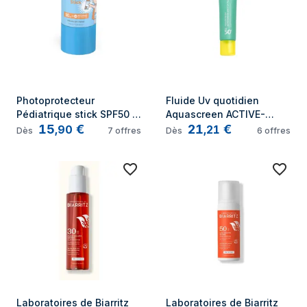
Photoprotecteur 
Fluide Uv quotidien 
Pédiatrique stick SPF50 
Aquascreen ACTIVE-
15
€
21
€
20 gr
WEAR SPF50+ 40 ml
,
90
,
21
Dès
7
offres
Dès
6
offres
Laboratoires de Biarritz 
Laboratoires de Biarritz 