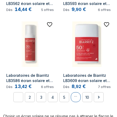
LB3562 écran solaire et 
LB3593 écran solaire et 
14
€
9
€
produit après soleil Huile 
produit après soleil Huile 
,
44
,
90
Dès
5
offres
Dès
6
offres
de protection solaire 
de protection solaire 
Visage et corps 30 
Visage et corps 50 
Adultes
Adultes
Laboratoires de Biarritz 
Laboratoires de Biarritz 
LB3586 écran solaire et 
LB3609 écran solaire et 
13
€
8
€
produit après soleil Huile 
produit après soleil Stick 
,
42
,
92
Dès
6
offres
Dès
7
offres
de protection solaire 
de protection solaire 
…
Visage et corps 30 
Visage 50 Adultes
1
2
3
4
5
10
Adultes
Choisir un écran solaire ne se résume pas à attraper le flacon le