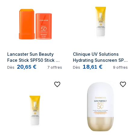
Lancaster Sun Beauty 
Clinique UV Solutions 
Face Stick SPF50 Stick de 
Hydrating Sunscreen SPF 
20
€
18
€
protection solaire Visage 
50 Crème d’écran solaire 
,
65
,
61
Dès
7
offres
Dès
9
offres
50 Adultes
Visage Adultes