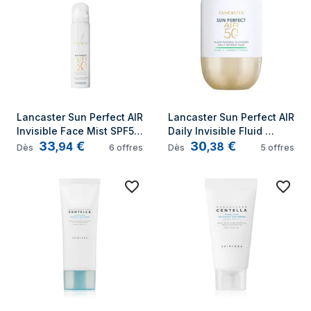
Lancaster Sun Perfect AIR 
Lancaster Sun Perfect AIR 
Invisible Face Mist SPF50 
Daily Invisible Fluid 
33
€
30
€
Spray de protection 
SPF50 Pore & 
,
94
,
38
Dès
6
offres
Dès
5
offres
solaire Visage 50 Adultes
Imperfections Liquide de 
protection solaire Visage 
50 Adultes