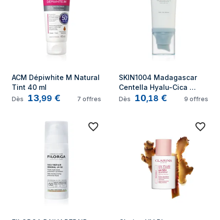
ACM Dépiwhite M Natural 
SKIN1004 Madagascar 
Tint 40 ml
Centella Hyalu-Cica 
13
€
10
€
Water-Fit Sun Serum SPF 
,
99
,
18
Dès
7
offres
Dès
9
offres
50+ 50 ml