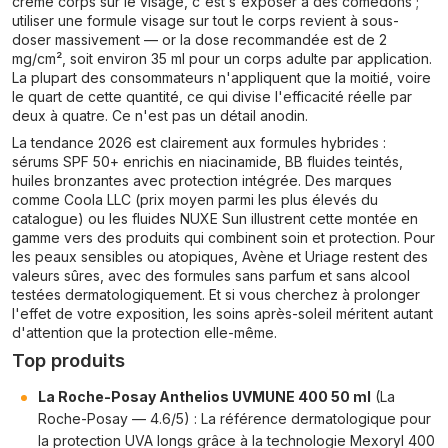
crème corps sur le visage, c'est s'exposer à des comédons ;
utiliser une formule visage sur tout le corps revient à sous-
doser massivement — or la dose recommandée est de 2
mg/cm², soit environ 35 ml pour un corps adulte par application.
La plupart des consommateurs n'appliquent que la moitié, voire
le quart de cette quantité, ce qui divise l'efficacité réelle par
deux à quatre. Ce n'est pas un détail anodin.
La tendance 2026 est clairement aux formules hybrides :
sérums SPF 50+ enrichis en niacinamide, BB fluides teintés,
huiles bronzantes avec protection intégrée. Des marques
comme Coola LLC (prix moyen parmi les plus élevés du
catalogue) ou les fluides NUXE Sun illustrent cette montée en
gamme vers des produits qui combinent soin et protection. Pour
les peaux sensibles ou atopiques, Avène et Uriage restent des
valeurs sûres, avec des formules sans parfum et sans alcool
testées dermatologiquement. Et si vous cherchez à prolonger
l'effet de votre exposition, les soins après-soleil méritent autant
d'attention que la protection elle-même.
Top produits
La Roche-Posay Anthelios UVMUNE 400 50 ml
(La
Roche-Posay — 4.6/5) : La référence dermatologique pour
la protection UVA longs grâce à la technologie Mexoryl 400