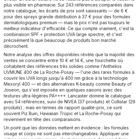
plus visible en pharmacie. Sur 243 références comparées dans
notre catalogue, les écarts de prix sont saisissants — de 6 €
pour des sprays grande distribution à 37 € pour des formules
dermatologiques premium — mais le prix n'est pas toujours le
meilleur indicateur d'efficacité. Ce qui compte vraiment, c'est la
combinaison SPF + protection UVA large spectre, et c'est
précisément là que beaucoup de produits bon marché
décrochent.
Notre analyse des offres disponibles révèle que la majorité des
ventes se concentre entre 10 € et 14 €, une fourchette où
cohabitent des références très solides comme l'Anthelios
UVMUNE 400 de La Roche-Posay — l'une des rares formules à
couvrir les UVA longs jusqu'à 400 nm grâce à la technologie
Mexoryl 400 — et des alternatives K-beauty comme Beauty of
Joseon, qui s'est imposée en quelques saisons avec des
textures ultra-légères PA++++. Lancaster domine le catalogue
avec 54 références, suivi de NIVEA (37 produits) et Collistar (29
produits) ; mais en termes de rapport qualité-prix, ce sont
souvent Piz Buin, Hawaiian Tropic et La Roche-Posay qui
reviennent en tête des comparaisons.
Un point que les données mettent en évidence : les formules
visage et corps ne sont pas interchangeables. Appliquer une