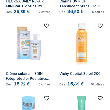
FILORGA DAILY REPAIR 
Clarins UV Plus 
MINERAL UV 50 50 ml
Tanslucent SPF50 Liquide 
26
€
36
€
de protection solaire 
,
39
,
50
Dès
7
offres
Dès
6
offres
Visage 50 Adultes
Crème solaire - ISDIN - 
Vichy Capital Soleil 200 
Fotoprotector Pediatrics - 
ml
15
€
15
€
SPF 50+ - Résistant à 
,
72
,
89
Dès
5
offres
Dès
10
offres
leau - Safe-Eye Tech