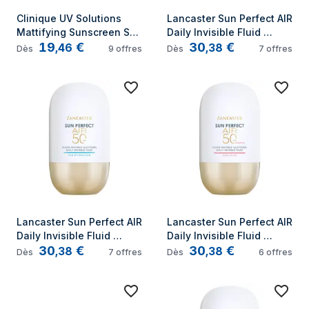
Clinique UV Solutions 
Lancaster Sun Perfect AIR 
Mattifying Sunscreen SPF 
Daily Invisible Fluid 
19
€
30
€
50 Crème d’écran solaire 
SPF50 Glow Booster 
,
46
,
38
Dès
9
offres
Dès
7
offres
Visage Adultes
Liquide de protection 
solaire Visage 50 Adultes
Lancaster Sun Perfect AIR 
Lancaster Sun Perfect AIR 
Daily Invisible Fluid 
Daily Invisible Fluid 
30
€
30
€
SPF50 24H Hydration 
SPF50 Sensitive Mineral 
,
38
,
38
Dès
7
offres
Dès
6
offres
Liquide de protection 
Crème d’écran solaire 
solaire Visage 50 Adultes
Visage 50 Adultes