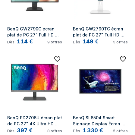
BenQ GW2790C écran 
BenQ GW2790TC écran 
plat de PC 27" Full HD 
plat de PC 27" Full HD 
114
€
149
€
LCD Noir
LCD Noir, Blanc
Dès
9
offres
Dès
5
offres
BenQ PD2706U écran plat 
BenQ SL6504 Smart 
de PC 27" 4K Ultra HD 
Signage Display Écran 
397
€
1 330
€
LCD Noir
plat de signalisation 
Dès
8
offres
Dès
5
offres