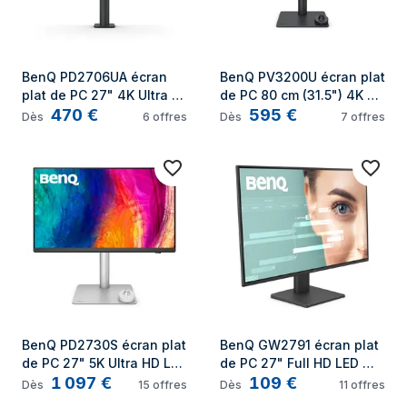
BenQ PD2706UA écran 
BenQ PV3200U écran plat 
plat de PC 27" 4K Ultra 
de PC 80 cm (31.5") 4K 
470
€
595
€
HD LCD Noir
Ultra HD LCD Noir
Dès
6
offres
Dès
7
offres
BenQ PD2730S écran plat 
BenQ GW2791 écran plat 
de PC 27" 5K Ultra HD LED 
de PC 27" Full HD LED 
1 097
€
109
€
Noir
Noir
Dès
15
offres
Dès
11
offres