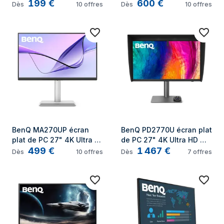
199
€
600
€
LCD Blanc
4K Ultra HD Blanc
Dès
10
offres
Dès
10
offres
BenQ MA270UP écran 
BenQ PD2770U écran plat 
plat de PC 27" 4K Ultra 
de PC 27" 4K Ultra HD 
499
€
1 467
€
HD Blanc
LCD Noir
Dès
10
offres
Dès
7
offres