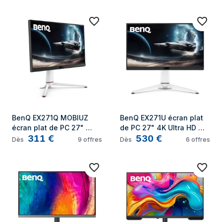
numérique 165,1 cm (65") 
LCD 500 cd/m² 4K Ultra 
HD Noir Intégré dans le 
processeur Android
BenQ EX271Q MOBIUZ 
BenQ EX271U écran plat 
écran plat de PC 27" 
de PC 27" 4K Ultra HD 
311
€
530
€
Quad HD LED Noir, Blanc
LED Noir, Blanc
Dès
9
offres
Dès
6
offres