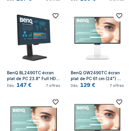
BenQ BL2490TC écran 
BenQ GW2490TC écran 
plat de PC 23.8" Full HD 
plat de PC 61 cm (24") 
147
€
129
€
LCD Noir
Full HD LED Noir, Blanc
Dès
7
offres
Dès
7
offres