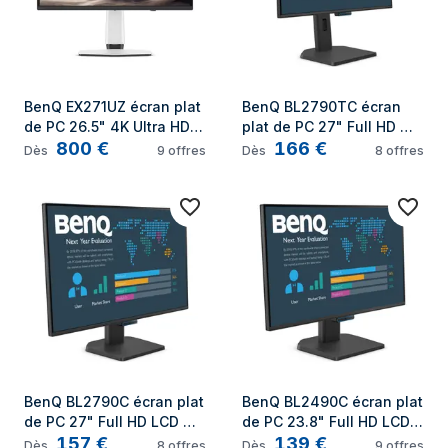
BenQ EX271UZ écran plat 
BenQ BL2790TC écran 
de PC 26.5" 4K Ultra HD 
plat de PC 27" Full HD 
800
€
166
€
OLED Noir, Blanc
LCD Noir
Dès
9
offres
Dès
8
offres
BenQ BL2790C écran plat 
BenQ BL2490C écran plat 
de PC 27" Full HD LCD 
de PC 23.8" Full HD LCD 
157
€
139
€
Noir
Noir
Dès
8
offres
Dès
9
offres