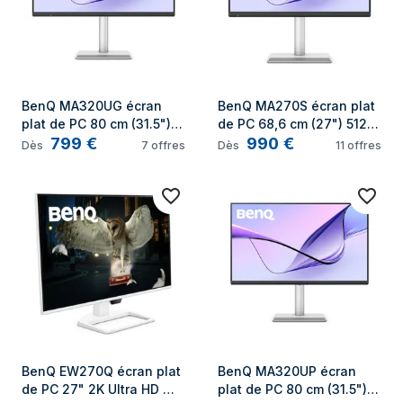
BenQ MA320UG écran 
BenQ MA270S écran plat 
plat de PC 80 cm (31.5") 
de PC 68,6 cm (27") 5120 
799
€
990
€
3840 x 2160 pixels 4K 
x 2880 pixels 5K Ultra HD 
Dès
7
offres
Dès
11
offres
Ultra HD Blanc
LED Blanc
BenQ EW270Q écran plat 
BenQ MA320UP écran 
de PC 27" 2K Ultra HD 
plat de PC 80 cm (31.5") 