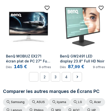
BenQ MOBIUZ EX271 
BenQ GW2491 LED 
écran plat de PC 27" Full 
display 23.8" Full HD Noir
145
€
87
€
HD LED Noir, Blanc
,
99
Dès
9
offres
Dès
9
offres
1
2
3
4
Comparer les autres marques de Écrans PC
Samsung
ASUS
iiyama
LG
Acer
Lenovo
Philips
MSI
AOC
HP