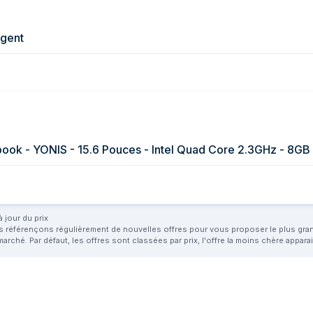
rgent
book - YONIS - 15.6 Pouces - Intel Quad Core 2.3GHz - 8G
 jour du prix
us référençons régulièrement de nouvelles offres pour vous proposer le plus grand 
marché. Par défaut, les offres sont classées par prix, l'offre la moins chère appar