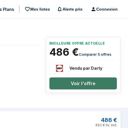
s Plans
Mes listes
Alerte prix
Connexion
MEILLEURE OFFRE ACTUELLE
486
€
Comparer 5 offres
Vendu par Darty
Voir l'offre
nt
486
€
491
€
liv. incl.