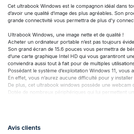
Cet ultrabook Windows est le compagnon idéal dans tout
d’avoir une qualité d’image des plus agréables. Son pro
grande connectivité vous permettra de plus d'y conne
Ultrabook Windows, une image nette et de qualité !
Acheter un ordinateur portable n’est pas toujours évid
Son grand écran de 15.6 pouces vous permettra de bénéf
d’une carte graphique Intel HD qui vous garantiront une
conviendra aussi tout à fait pour de multiples utilisati
Possédant le système d’exploitation Windows 11, vous aur
En effet, vous n’aurez aucune difficulté pour y installe
De plus, cet ultrabook windows possède une webcam de 
Dotée de nombreux périphériques qui lui permettent un
d’ordinateur ne possèdent pas de port HDMI. Cet ultrab
votre téléviseur par exemple. Vous pourrez aussi par l
Sa taille de 37x24.3x1.5cm ainsi que son poids de 1870g
partout avec vous.
Avis clients