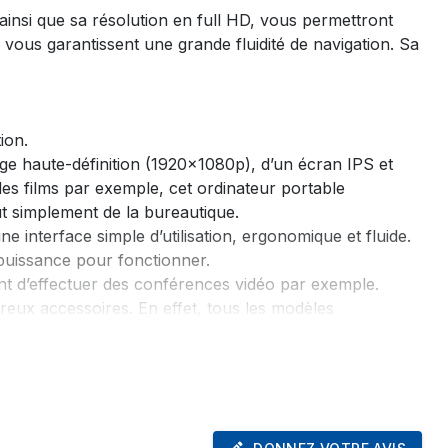
insi que sa résolution en full HD, vous permettront
vous garantissent une grande fluidité de navigation. Sa
ion.
age haute-définition (1920x1080p), d’un écran IPS et
des films par exemple, cet ordinateur portable
ut simplement de la bureautique.
 interface simple d’utilisation, ergonomique et fluide.
a puissance pour fonctionner.
t d’effectuer des conférences vidéo par exemple.
eux accessoires. En effet, tous les modèles
I ce qui vous permettra de relier votre pc portable à
ouer aux jeux vidéo par exemple.
s permettra, glissé dans une sacoche, de l’emporter