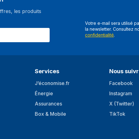
ous garantit une résolution d’affichage des plus agréables. 
t une fluidité dans votre navigation qui font de cet ultra
ffres, les produits
Votre e-mail sera utilisé p
la newsletter. Consultez n
confidentialité
.
.5GHz-2.3GHz
MHz-700MHz
Services
Nous suiv
J’économise.fr
Facebook
Énergie
Instagram
Assurances
X (Twitter)
Box & Mobile
TikTok
1 Port mini HDMI, x2 port USB 3.0