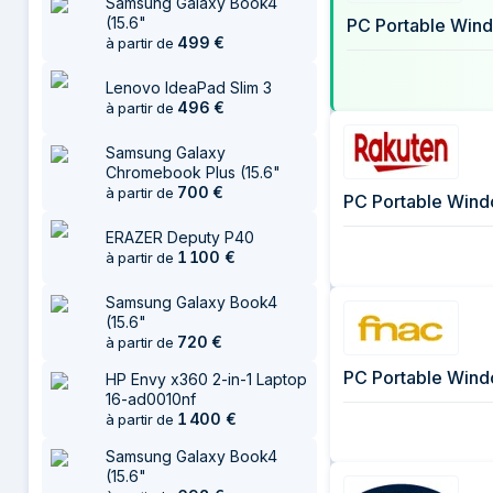
Samsung Galaxy Book4
(15.6"
PC Portable Wind
499
€
à partir de
Lenovo IdeaPad Slim 3
496
€
à partir de
Samsung Galaxy
Chromebook Plus (15.6"
700
€
à partir de
ERAZER Deputy P40
1 100
€
à partir de
Samsung Galaxy Book4
(15.6"
720
€
à partir de
HP Envy x360 2-in-1 Laptop
16-ad0010nf
1 400
€
à partir de
Samsung Galaxy Book4
(15.6"