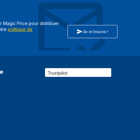
De plus, son système d’exploitation sous Windows 11,
book windows l’un des meilleurs en matière de rapport
ar Magic Price pour distribuer
otre
politique de
Je m'inscris !
re
Trustpilot