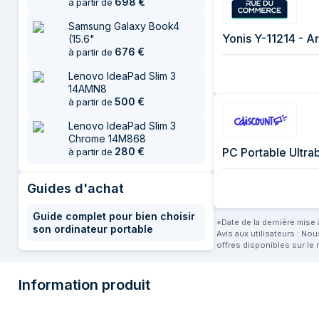
698
€
à partir de
Samsung Galaxy Book4
Yonis Y-11214 - A
(15.6"
676
€
à partir de
Lenovo IdeaPad Slim 3
14AMN8
500
€
à partir de
Lenovo IdeaPad Slim 3
Chrome 14M868
280
€
PC Portable Ultra
à partir de
Guides d'achat
Guide complet pour bien choisir
*Date de la dernière mise à
son ordinateur portable
Avis aux utilisateurs : No
offres disponibles sur le 
Information produit