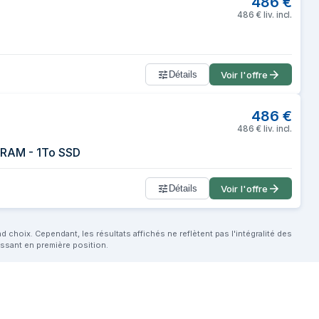
486
€
486
€
liv. incl.
Détails
Voir l'offre
486
€
486
€
liv. incl.
B RAM - 1To SSD
Détails
Voir l'offre
choix. Cependant, les résultats affichés ne reflètent pas l'intégralité des
aissant en première position.