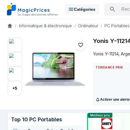
Catégories
Rechercher u
Informatique & électronique
Ordinateur
PC Portables
Accueil
Historique des prix de Yonis Y-11214 laptop J3455 Argent sur 
Yonis Y-1121
Date
4 juillet 2026
409 €
Yonis Y-11214, Arg
5 juillet 2026
409 €
21 juillet 2026
409 €
TENDANCE PRIX
29 juillet 2026
409 €
29 juillet 2026
486 €
+
5
Activer une alerte
Comparer les 
Meilleur prix
Top
10
PC Portables