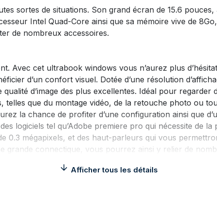
es sortes de situations. Son grand écran de 15.6 pouces, a
cesseur Intel Quad-Core ainsi que sa mémoire vive de 8Go, 
cter de nombreux accessoires.
ent. Avec cet ultrabook windows vous n’aurez plus d’hésitat
icier d’un confort visuel. Dotée d’une résolution d’affich
 qualité d’image des plus excellentes. Idéal pour regarder 
ons, telles que du montage vidéo, de la retouche photo ou to
ez la chance de profiter d’une configuration ainsi que d’une
r des logiciels tel qu’Adobe premiere pro qui nécessite de l
0.3 mégapixels, et des haut-parleurs qui vous permettron
e grande connectique, vous pourrez ainsi y relier de nombr
ook Windows, lui, met à votre disposition un mini port HDM
Afficher tous les détails
e biais d’un des ports USB y connecter une manette pour j
, font de cet ordinateur ultraportable un pc léger qui vou