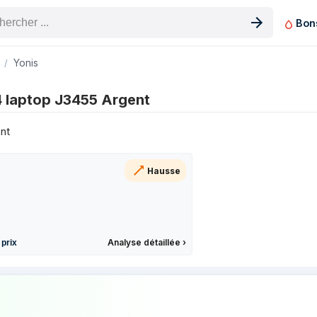
Bon
n produit
Yonis
les 3 derniers mois
4 laptop J3455 Argent
Prix
ent
Hausse
Analyse détaillée
›
 prix
prix de Yonis Y-11214 laptop J3455 Arge