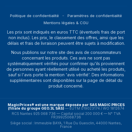
Largeur appareil
1448 mm
(support inclus)
Politique de confidentialité
Paramètres de confidentialité
Profondeur
290 mm
Mentions légales & CGU
(support inclus)
Les prix sont indiqués en euros TTC (éventuels frais de port
Hauteur (support
931 mm
non inclus). Les prix, le classement des offres, ainsi que les
inclus)
délais et frais de livraison peuvent être sujets à modification.
Nous publions sur notre site des avis de consommateurs
Poids (avec
28,4 kg
concernant les produits. Ces avis ne sont pas
support)
systématiquement vérifiés pour confirmer qu'ils proviennent
de personnes ayant réellement utilisé ou acheté les produits,
Largeur (sans
1448 mm
sauf si l'avis porte la mention 'avis vérifié'. Des informations
support)
supplémentaires sont disponibles sur la page de détail du
produit concerné.
Profondeur (sans
45 mm
support)
Hauteur (sans
838 mm
MagicPrices® est une marque déposée par SAS MAGIC PRICES
(filiale du groupe GEO.3L SAS)
—
EUTM 019023174 / WO 1812674
support)
RCS Nantes 925 068 736 — Capital social 200 000 € — N° TVA
FR39925068736
Poids (sans
24,4 kg
Siège social : Immeuble BAYA, 1 Rue Du Guesclin, 44000 Nantes,
France
support)