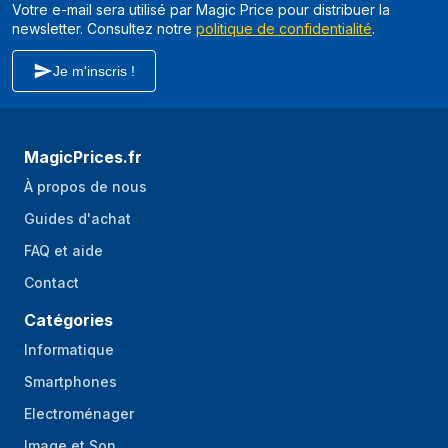
USB 2.0
Votre e-mail sera utilisé par Magic Price pour distribuer la
newsletter. Consultez notre
politique de confidentialité
.
Quantité de ports
1
de type A USB 3.2
Je m'inscris !
Gen 1 (3.1 Gen 1)
Interface Commune
Non
(IC)
MagicPrices.fr
Interface commune
Non
À propos de nous
Plus (Cl+)
Guides d'achat
Version HDMI
2.1
FAQ et aide
Puissance
Contact
Catégories
Consommation
80 W
électrique typique
Informatique
Consommation
Smartphones
0,5 W
d'énergie (mode
Electroménager
veille)
Image et Son