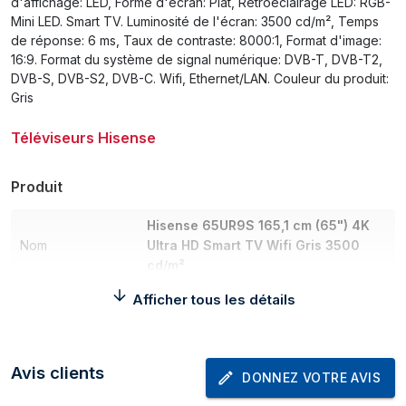
d'affichage: LED, Forme d'écran: Plat, Rétroéclairage LED: RGB-
Mini LED. Smart TV. Luminosité de l'écran: 3500 cd/m², Temps
de réponse: 6 ms, Taux de contraste: 8000:1, Format d'image:
16:9. Format du système de signal numérique: DVB-T, DVB-T2,
DVB-S, DVB-S2, DVB-C. Wifi, Ethernet/LAN. Couleur du produit:
Gris
Téléviseurs Hisense
Produit
Hisense 65UR9S 165,1 cm (65") 4K
Nom
Ultra HD Smart TV Wifi Gris 3500
cd/m²
Catégorie
Téléviseurs
Afficher tous les détails
Marque
Hisense
Écran
Avis clients
DONNEZ VOTRE AVIS