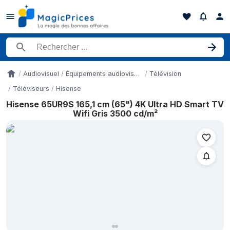
Rechercher un produit
Audiovisuel
Équipements audiovisuels
Télévision
Accueil
Téléviseurs
Hisense
Hisense 65UR9S 165,1 cm (65") 4K Ultra HD Smart TV
Historique des prix de Hisense 65UR9S 165,1 cm (65") 4K Ultra
Wifi Gris 3500 cd/m²
Date
15 mai 2026
19 mai 2026
24 mai 2026
28 mai 2026
2 juin 2026
6 juin 2026
11 juin 2026
14 juin 2026