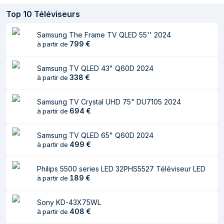
Taille de l'écran
165,1 cm (65")
Top
10
Téléviseurs
Type HD
4K Ultra HD
Samsung The Frame TV QLED 55'' 2024
Résolution de
3840 x 2160 pixels
799
€
à partir de
l'écran
Technologie
LED
Samsung TV QLED 43" Q60D 2024
d'affichage
338
€
à partir de
Forme d'écran
Plat
Samsung TV Crystal UHD 75" DU7105 2024
694
€
à partir de
Format d'image
16:9
Luminosité de
3500 cd/m²
Samsung TV QLED 65" Q60D 2024
l'écran
499
€
à partir de
Taux de contraste
8000:1
Philips 5500 series LED 32PHS5527 Téléviseur LED
Rétroéclairage à
189
Oui
€
à partir de
LED
Sony KD-43X75WL
Rétroéclairage LED
RGB-Mini LED
408
€
à partir de