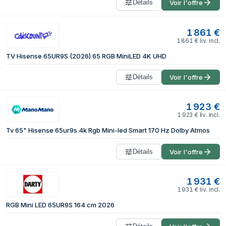
Détails
Voir l'offre
1 861
€
1 861
€
liv. incl.
TV Hisense 65UR9S (2026) 65 RGB MiniLED 4K UHD
Détails
Voir l'offre
1 923
€
1 923
€
liv. incl.
Tv 65" Hisense 65ur9s 4k Rgb Mini-led Smart 170 Hz Dolby Atmos
Détails
Voir l'offre
1 931
€
1 931
€
liv. incl.
RGB Mini LED 65UR9S 164 cm 2026