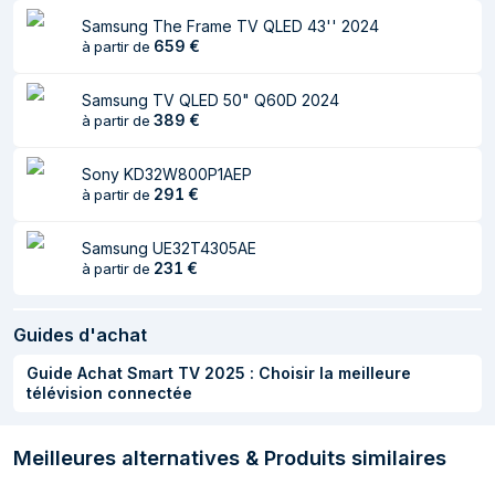
Temps de réponse
6 ms
Samsung The Frame TV QLED 43'' 2024
Taux de
170 Hz
659
€
à partir de
rafraîchissement
natif
Samsung TV QLED 50" Q60D 2024
389
€
à partir de
Angle de vision
178°
horizontal
Sony KD32W800P1AEP
Angle de vision
291
178°
€
à partir de
vertical
Samsung UE32T4305AE
Diagonale d'écran
164 cm
231
€
à partir de
(cm)
Écran antireflet
Oui
Guides d'achat
Audio
Guide Achat Smart TV 2025 : Choisir la meilleure
télévision connectée
Nombre de haut-
2
parleurs
Meilleures alternatives & Produits similaires
Puissance évaluée
30 W