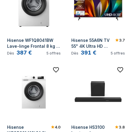
3.7
Hisense WF1Q8041BW 
Hisense 55A6N TV 
Lave-linge Frontal 8 kg 
55" 4K Ultra HD 
387
€
391
€
1400 tr/min Blanc
Smart TV Noir 300 
Dès
5
offres
Dès
5
offres
cd/m²
4.0
3.8
Hisense 
Hisense HS3100 