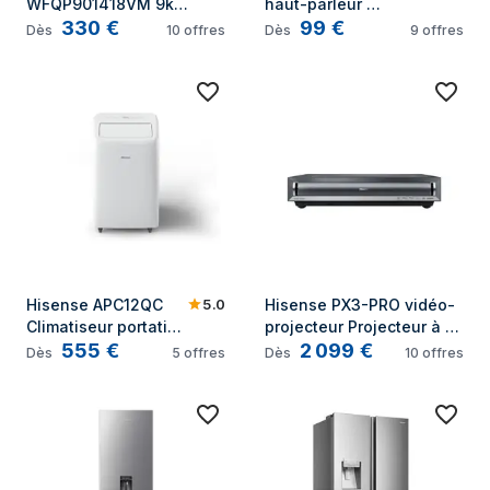
WFQP901418VM 9kg 
haut-parleur 
330
€
99
€
1400 tr/min Blanc
soundbar Noir 3.1 
Dès
10
offres
Dès
9
offres
canaux 480 W
5.0
Hisense APC12QC 
Hisense PX3-PRO vidéo-
Climatiseur portatif 
projecteur Projecteur à 
555
€
2 099
€
64 dB Blanc
focale ultra courte 2700 
Dès
5
offres
Dès
10
offres
ANSI lumens DLP UHD 4K 
(3840x2160) 
Compatibilité 3D Noir