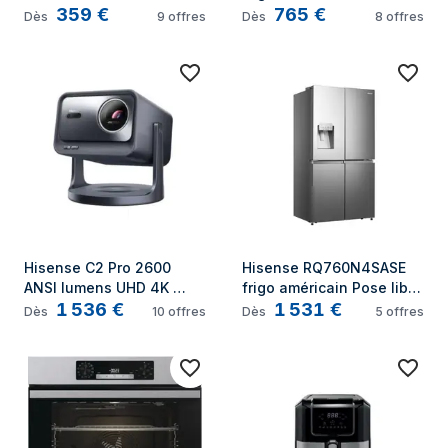
359
€
765
€
L 3500 W A Acier 
499 L E Acier inoxydable
Dès
9
offres
Dès
8
offres
inoxydable
Hisense C2 Pro 2600 
Hisense RQ760N4SASE 
ANSI lumens UHD 4K 
frigo américain Pose libre 
1 536
€
1 531
€
(3840x2160) Gris
584 L E Acier inoxydable
Dès
10
offres
Dès
5
offres