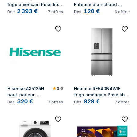
frigo américain Pose libre 
Friteuse à air chaud 
2 393
€
120
€
577 L E Noir
Double 1700W Noir
Dès
7
offres
Dès
6
offres
3.6
Hisense AX5125H 
Hisense RF540N4WIE 
haut-parleur 
frigo américain Pose libre 
320
€
929
€
soundbar Noir 5.1.2 
430 L E Acier inoxydable
Dès
7
offres
Dès
7
offres
canaux 500 W