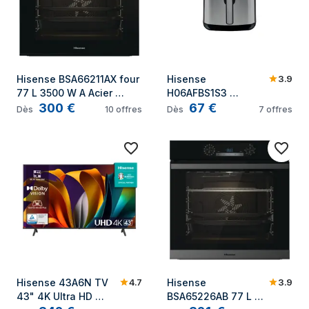
3.9
Hisense BSA66211AX four 
Hisense 
77 L 3500 W A Acier 
H06AFBS1S3 
300
€
67
€
inoxydable
Friteuse à air chaud 
Dès
10
offres
Dès
7
offres
5L 1700W Noir
4.7
3.9
Hisense 43A6N TV 
Hisense 
43" 4K Ultra HD 
BSA65226AB 77 L 