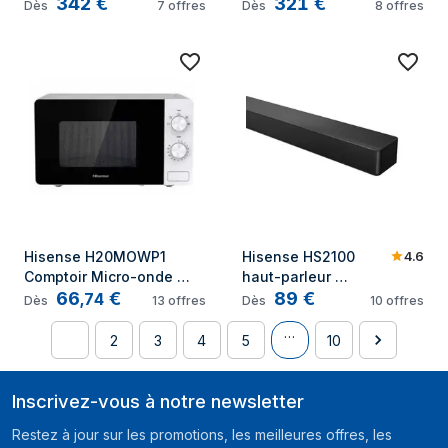
342
€
321
€
Smart TV Noir
3500 W A Noir
Dès
7
offres
Dès
8
offres
4.6
Hisense H20MOWP1 
Hisense HS2100 
Comptoir Micro-onde 
haut-parleur 
66
€
89
€
simple 20 L 700 W Blanc
soundbar Noir 2.1 
,
74
Dès
13
offres
Dès
10
offres
canaux 240 W
…
1
2
3
4
5
10
Inscrivez-vous à notre newsletter
Restez à jour sur les promotions, les meilleures offres, les