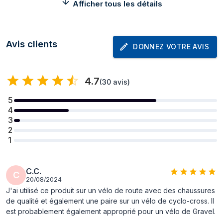
Afficher tous les détails
Poids
380 g
Contenu de l'emballage
Avis clients
DONNEZ VOTRE AVIS
Quantité
2 pièce(s)
4.7
(
30 avis
)
5
4
3
2
1
C.C.
C
20/08/2024
J'ai utilisé ce produit sur un vélo de route avec des chaussures
de qualité et également une paire sur un vélo de cyclo-cross. Il
est probablement également approprié pour un vélo de Gravel.