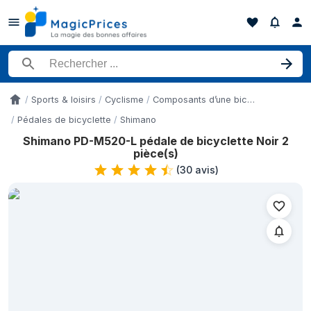
Rechercher un produit
Sports & loisirs
Cyclisme
Composants d’une bicyclette
Accueil
Pédales de bicyclette
Shimano
Shimano PD-M520-L pédale de bicyclette Noir 2
Historique des prix de Shimano PD-M520-L pédale de bicyclette
pièce(s)
Date
(
30 avis
)
8 juin 2026
16 juin 2026
17 juin 2026
22 juin 2026
1 juillet 2026
1 juillet 2026
3 juillet 2026
5 juillet 2026