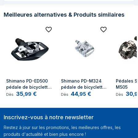
Meilleures alternatives & Produits similaires
Shimano PD-ED500 
Shimano PD-M324 
Pédales S
pédale de bicyclette 
pédale de bicyclette 
M505
35
€
44
€
30
Aluminium, Noir 2 
Argent 2 pièce(s)
,
99
,
95
,
9
Dès
Dès
Dès
pièce(s)
Inscrivez-vous à notre newsletter
Restez à jour sur les promotions, les meilleures offres, les
produits d'actualité et bien plus encore !