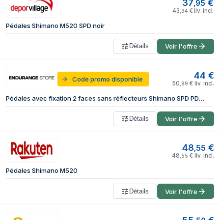
37
€
,
95
43
€
liv. incl.
,
94
Pédales Shimano M520 SPD noir
Détails
Voir l'offre
44
€
Code promo disponible
50
€
liv. incl.
,
99
Pédales avec fixation 2 faces sans réflecteurs Shimano SPD PD-M520
Détails
Voir l'offre
48
€
,
55
48
€
liv. incl.
,
55
Pédales Shimano M520
Détails
Voir l'offre