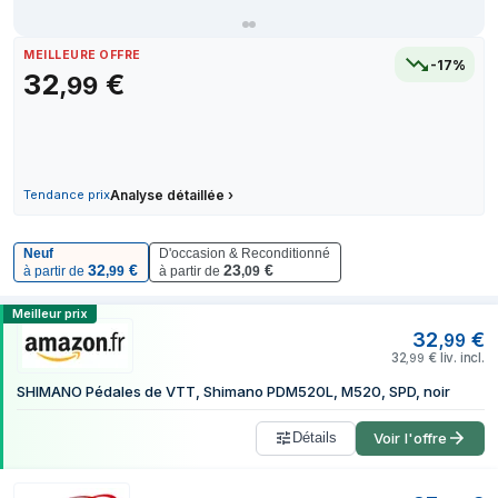
7 juillet 2026
10 juillet 2026
MEILLEURE OFFRE
-17%
11 juillet 2026
32
€
,
99
17 juillet 2026
24 juillet 2026
6 août 2026
Tendance prix
Analyse détaillée
›
Neuf
D'occasion & Reconditionné
32
€
23
€
à partir de
,
99
à partir de
,
09
Comparer les prix de Shimano PD-M520-L
Meilleur prix
32
€
,
99
32
€
liv. incl.
,
99
SHIMANO Pédales de VTT, Shimano PDM520L, M520, SPD, noir
Détails
Voir l'offre