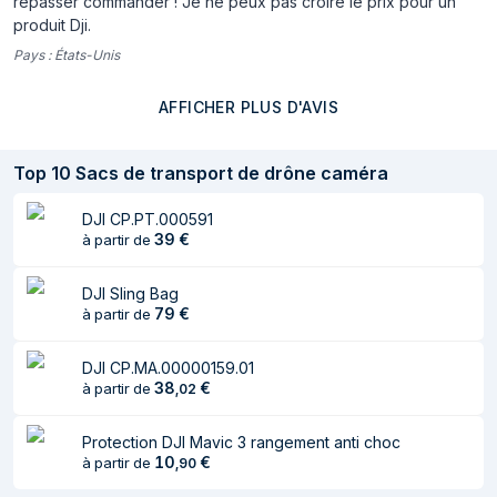
repasser commander ! Je ne peux pas croire le prix pour un
produit Dji.
Pays :
États-Unis
AFFICHER PLUS D'AVIS
Top
10
Sacs de transport de drône caméra
DJI CP.PT.000591
39
€
à partir de
DJI Sling Bag
79
€
à partir de
DJI CP.MA.00000159.01
38
€
à partir de
,
02
Protection DJI Mavic 3 rangement anti choc
10
€
à partir de
,
90