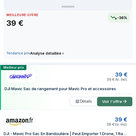
MEILLEURE OFFRE
-36%
39
€
Tendance prix
Analyse détaillée
›
Comparer les prix de DJI CP.PT.000591 
Meilleur prix
39
€
39
€
liv. incl.
DJI Mavic Sac de rangement pour Mavic Pro et accessoires
Détails
Voir l'offre
39
€
39
€
liv. incl.
DJI - Mavic Pro Sac En Bandoulière | Peut Emporter 1 Drone, 1 Radiocommande, 4 Batteries, 1 Téléphone & Autres Accessoires Plus Petit | Conçu pour le Mavic Pro | Accessoires DJI Mavic Pro