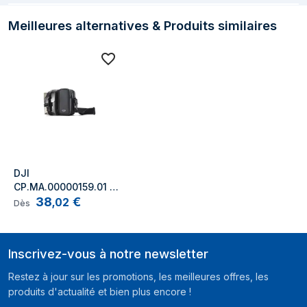
Meilleures alternatives & Produits similaires
DJI 
CP.MA.00000159.01 
38
€
sac de transport de 
,
02
Dès
drône caméra 
Sacoche valise Noir 
Polyvinyl chloride 
Inscrivez-vous à notre newsletter
(PVC), Polyester
Restez à jour sur les promotions, les meilleures offres, les
produits d'actualité et bien plus encore !