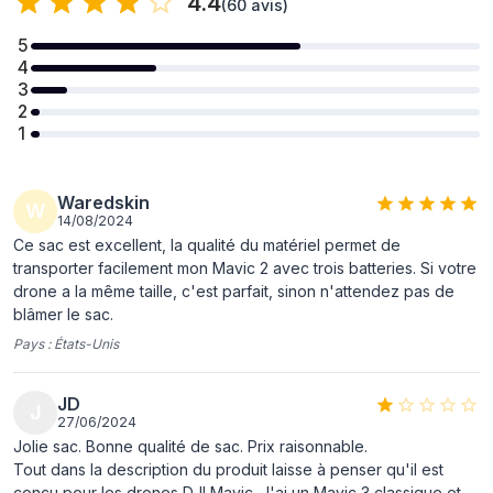
4.4
(
60 avis
)
Compatibilité
Mavic Pro
5
4
Poids et dimensions
3
2
Largeur
175 mm
1
Profondeur
125 mm
Hauteur
210 mm
Waredskin
W
14/08/2024
Poids
3 kg
Ce sac est excellent, la qualité du matériel permet de
transporter facilement mon Mavic 2 avec trois batteries. Si votre
Contenu de l'emballage
drone a la même taille, c'est parfait, sinon n'attendez pas de
blâmer le sac.
Quantité
1
Pays :
États-Unis
JD
J
27/06/2024
Jolie sac. Bonne qualité de sac. Prix raisonnable.
Tout dans la description du produit laisse à penser qu'il est
conçu pour les drones DJI Mavic. J'ai un Mavic 3 classique et