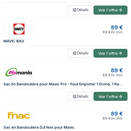
Détails
Voir l'offre
89
€
89
€
liv. incl.
MAVIC BAG
Détails
Voir l'offre
89
€
89
€
liv. incl.
Sac En Bandoulière pour Mavic Pro - Peut Emporter 1 Drone, 1 Radiocommande, 4 Batteries, 1 Téléphone & Autres Accessoires Plus Petit
Détails
Voir l'offre
89
€
89
€
liv. incl.
Sac en Bandoulière DJI Noir pour Mavic