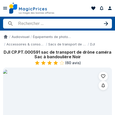
Rechercher un produit
Audiovisuel
Équipements de photo et de vidéo
Accueil
Accessoires & consommables d'appareil photo
Sacs de transport de drône caméra
DJI
DJI CP.PT.000591 sac de transport de drône caméra
Historique des prix de DJI CP.PT.000591 sac de transport de dr
Sac à bandoulière Noir
Date
(
60 avis
)
18 juin 2026
22 juin 2026
3 juillet 2026
8 juillet 2026
17 juillet 2026
19 juillet 2026
22 juillet 2026