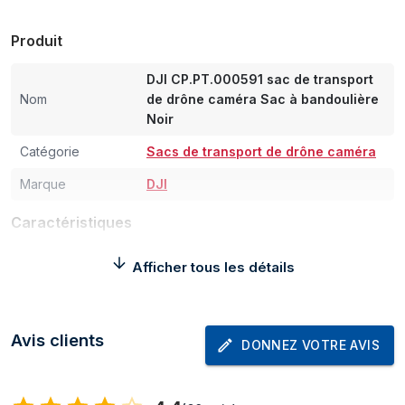
Produit
DJI CP.PT.000591 sac de transport
Nom
de drône caméra Sac à bandoulière
Noir
Catégorie
Sacs de transport de drône caméra
Marque
DJI
Caractéristiques
Type d'étui
Sac à bandoulière
Afficher tous les détails
Couleur du produit
Noir
Coloration
Monochromatique
Avis clients
DONNEZ VOTRE AVIS
Sangle épaule
Oui
Portable à là main
Oui