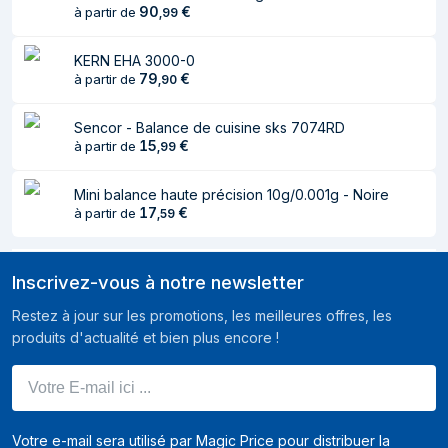
90
€
à partir de
,
99
Unité de mesure
g, kg, lb, once
KERN EHA 3000-0
Coupure
Oui
79
€
à partir de
,
90
automatique de
l'alimentation
Sencor - Balance de cuisine sks 7074RD
15
€
Précision élevée
à partir de
Oui
,
99
Bouton
Oui
Mini balance haute précision 10g/0.001g - Noire
marche/arrêt
17
€
à partir de
,
59
intégré
Inscrivez-vous à notre newsletter
Restez à jour sur les promotions, les meilleures offres, les
produits d'actualité et bien plus encore !
Votre E-mail ici ...
Votre e-mail sera utilisé par Magic Price pour distribuer la