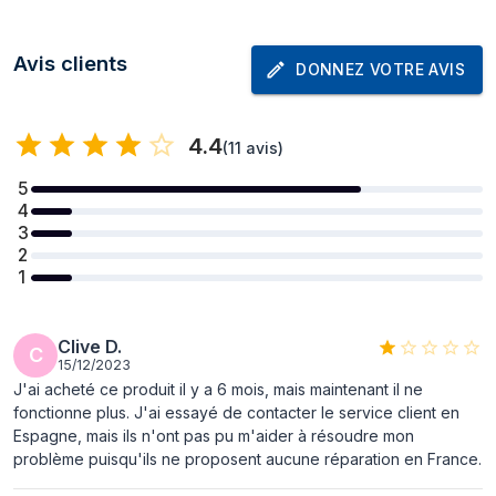
Profondeur
250 mm
Hauteur
40 mm
Avis clients
DONNEZ VOTRE AVIS
Écran
Rétroéclairage à
Oui
4.4
(
11 avis
)
LED
5
Couleur de
Bleu
4
Backlight
3
2
Batterie
1
Type de batterie
AAA
Clive D.
C
Technologie
Alcaline
15/12/2023
batterie
J'ai acheté ce produit il y a 6 mois, mais maintenant il ne
fonctionne plus. J'ai essayé de contacter le service client en
Nombre de
2
Espagne, mais ils n'ont pas pu m'aider à résoudre mon
batteries prises en
problème puisqu'ils ne proposent aucune réparation en France.
charge