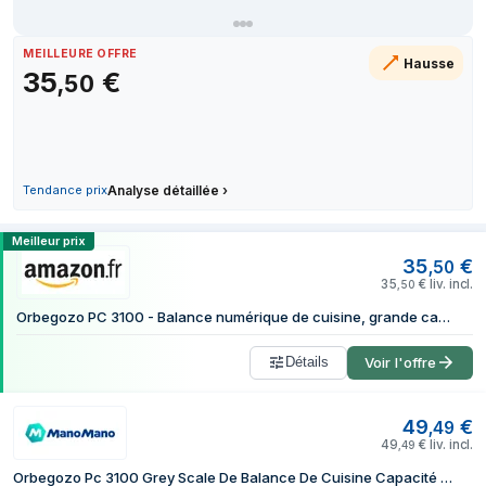
26 juin 2026
28 juin 2026
MEILLEURE OFFRE
Hausse
3 juillet 2026
35
€
,
50
11 juillet 2026
21 juillet 2026
28 juillet 2026
7 août 2026
Tendance prix
Analyse détaillée
›
Comparer les prix de Orbegozo PC 3100
Meilleur prix
35
€
,
50
35
€
liv. incl.
,
50
Orbegozo PC 3100 - Balance numérique de cuisine, grande capacité jusqu’à 40 kg, surface en inox, échelle de 2 g, écran LCD
Détails
Voir l'offre
49
€
,
49
49
€
liv. incl.
,
49
Orbegozo Pc 3100 Grey Scale De Balance De Cuisine Capacité Maximale 40kg Échelle 2g Acier Inoxydable Affichage Lcd Et Arrêt Automatique