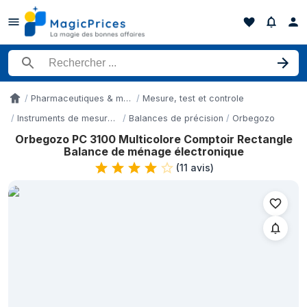
Rechercher un produit
Pharmaceutiques & médicaments
Mesure, test et controle
Accueil
Instruments de mesure du poids
Balances de précision
Orbegozo
Orbegozo PC 3100 Multicolore Comptoir Rectangle
Historique des prix de Orbegozo PC 3100 Multicolore Comptoir
Balance de ménage électronique
Date
(
11 avis
)
9 mai 2026
16 mai 2026
22 mai 2026
28 mai 2026
2 juin 2026
5 juin 2026
8 juin 2026
19 juin 2026