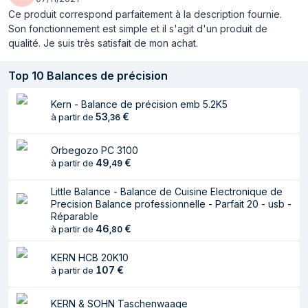
Ce produit correspond parfaitement à la description fournie.
Placement de
Comptoir
Son fonctionnement est simple et il s'agit d'un produit de
l'appareil
qualité. Je suis très satisfait de mon achat.
Forme
Rectangle
Top
10
Balances de précision
Indicateur de
Oui
surcharge
Kern - Balance de précision emb 5.2K5
53
€
à partir de
,
36
Auto zéro
Oui
Facile à nettoyer
Orbegozo PC 3100
Oui
49
€
à partir de
,
49
Pieds antidérapants
Oui
Little Balance - Balance de Cuisine Electronique de
Fonction mémoire
Oui
Precision Balance professionnelle - Parfait 20 - usb -
Réparable
Mémorise le poids
Oui
46
€
à partir de
,
80
Mesure des
Oui
KERN HCB 20K10
liquides
107
€
à partir de
Type de
Senseur
KERN & SOHN Taschenwaage
commande