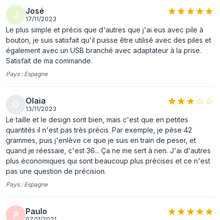
Tension des piles
1,5 V
José
J
17/11/2023
Témoin de charge
Oui
Le plus simple et précis que d'autres que j'ai eus avec pile à
faible
bouton, je suis satisfait qu'il puisse être utilisé avec des piles et
également avec un USB branché avec adaptateur à la prise.
Caractéristiques
Satisfait de ma commande.
Pays :
Espagne
Type
Balance de ménage électronique
Capacité de charge
40 kg
Olaia
O
maximale
13/11/2023
Le taille et le design sont bien, mais c'est que en petites
Exactitude/Précision
2 g
quantités il n'est pas très précis. Par exemple, je pèse 42
grammes, puis j'enlève ce que je suis en train de peser, et
Couleur du produit
Multicolore
quand je réessaie, c'est 36... Ça ne me sert à rien. J'ai d'autres
Fonction poids de
Oui
plus économiques qui sont beaucoup plus précises et ce n'est
pas une question de précision.
la tare
Pays :
Espagne
Matériel
Métal
Type de surface
Métal
Paulo
P
extérieure (dessus)
07/11/2021