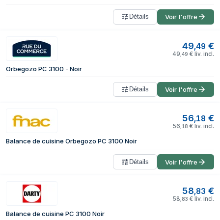
Détails
Voir l'offre
49
€
,
49
49
€
liv. incl.
,
49
Orbegozo PC 3100 - Noir
Détails
Voir l'offre
56
€
,
18
56
€
liv. incl.
,
18
Balance de cuisine Orbegozo PC 3100 Noir
Détails
Voir l'offre
58
€
,
83
58
€
liv. incl.
,
83
Balance de cuisine PC 3100 Noir