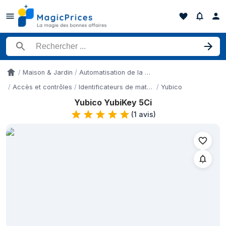
Rechercher un produit
Maison & Jardin
Automatisation de la maison et sécurité
Accueil
Accès et contrôles
Identificateurs de matériel
Yubico
Yubico YubiKey 5Ci
Historique des prix de Yubico YubiKey 5Ci sur les 3 derniers mo
(
1 avis
)
Date
Prix
4 mai 2026
94,51 €
17 mai 2026
105 €
19 mai 2026
94,55 €
24 mai 2026
94,55 €
28 mai 2026
94,63 €
1 juin 2026
94,62 €
5 juin 2026
94,61 €
11 juin 2026
105 €