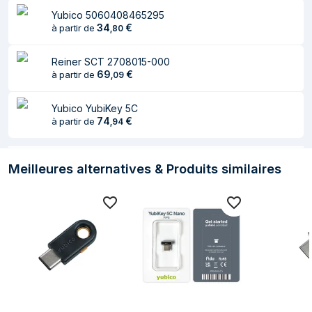
Yubico 5060408465295
34
€
à partir de
,
80
Reiner SCT 2708015-000
69
€
à partir de
,
09
Yubico YubiKey 5C
74
€
à partir de
,
94
Meilleures alternatives & Produits similaires