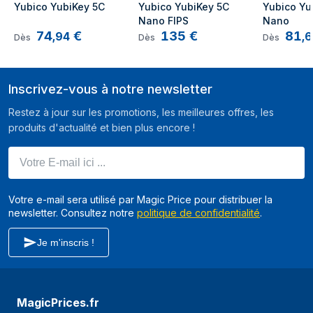
Yubico YubiKey 5C
Yubico YubiKey 5C 
Yubico Yu
Nano FIPS
Nano
74
€
135
€
81
,
94
,
6
Dès
Dès
Dès
Inscrivez-vous à notre newsletter
Restez à jour sur les promotions, les meilleures offres, les
produits d'actualité et bien plus encore !
Votre E-mail ici ...
Votre e-mail sera utilisé par Magic Price pour distribuer la
newsletter. Consultez notre
politique de confidentialité
.
Je m'inscris !
MagicPrices.fr