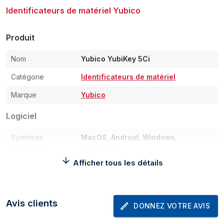
Identificateurs de matériel Yubico
Produit
Nom
Yubico YubiKey 5Ci
Catégorie
Identificateurs de matériel
Marque
Yubico
Logiciel
Systèmes
MacOS, Android, Windows,
d'exploitation
ChromeOS
compatibles
Afficher tous les détails
Caractéristiques
Avis clients
Couleur du produit
Noir
DONNEZ VOTRE AVIS
Interface
USB-C, Lightning