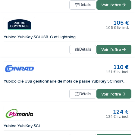
Détails
Voir l'offre
105
€
105
€
liv. incl.
Yubico YubiKey 5Ci USB-C et Lightning
Détails
Voir l'offre
110
€
121
€
liv. incl.
Yubico Clé USB gestionnaire de mots de passe YubiKey 5Ci noir/or 5060408461969
Détails
Voir l'offre
124
€
124
€
liv. incl.
Yubico YubiKey 5Ci