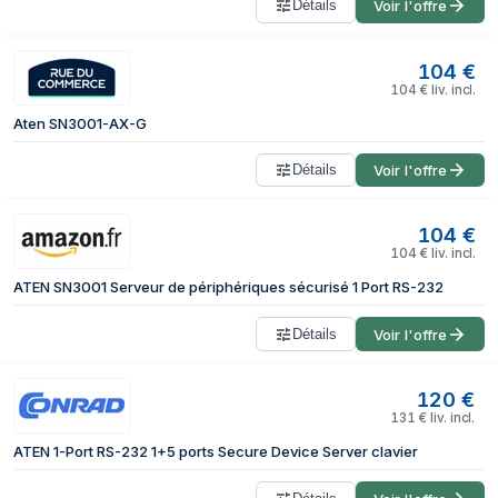
Détails
Voir l'offre
104
€
104
€
liv. incl.
Aten SN3001-AX-G
Détails
Voir l'offre
104
€
104
€
liv. incl.
ATEN SN3001 Serveur de périphériques sécurisé 1 Port RS-232
Détails
Voir l'offre
120
€
131
€
liv. incl.
ATEN 1-Port RS-232 1+5 ports Secure Device Server clavier