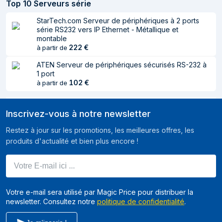
Top
LAN Ethernet : taux
10
Serveurs série
10,100 Mbit/s
de transfert des
StarTech.com Serveur de périphériques à 2 ports
données
série RS232 vers IP Ethernet - Métallique et
montable
Vitesse de
921,6 Kbit/s
222
€
à partir de
transmission
ATEN Serveur de périphériques sécurisés RS-232 à
CTS, DCD, DSR, DTR, GND, RTS, TXD,
1 port
Signaux RS-232
Tx
102
€
à partir de
Données bits
5, 6, 7, 8
Inscrivez-vous à notre newsletter
Type de contrôle
DTR/DSR, RTS/CTS, XON/XOFF
de flux
Restez à jour sur les promotions, les meilleures offres, les
produits d'actualité et bien plus encore !
Bit de parité
Pair, Marque, Non, Impair, Espace
Votre E-mail ici ...
Bits d'arrêt
1, 1.5, 2
EMC: EN 55032/35 EMI: CISPR 32,
Votre e-mail sera utilisé par Magic Price pour distribuer la
FCC Part 15B Class A EMS: IEC
newsletter. Consultez notre
politique de confidentialité
.
61000-4-2 ESD: Contact: 4 kV; Air: 8
kV IEC 61000-4-3 RS: 80 MHz to 1