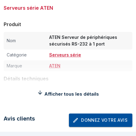
Serveurs série ATEN
Produit
ATEN Serveur de périphériques
Nom
sécurisés RS-232 à 1 port
Catégorie
Serveurs série
Marque
ATEN
Détails techniques
Nombre de ports
1
Afficher tous les détails
série
Type d'interface
RS-232
série
Avis clients
DONNEZ VOTRE AVIS
Isolation
1,5 kV