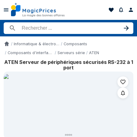
Rechercher un produit
Informatique & électronique
Composants
Accueil
Composants d'interfaces
Serveurs série
ATEN
ATEN Serveur de périphériques sécurisés RS-232 à 1
Historique des prix de ATEN Serveur de périphériques sécurisés
port
Date
10 mai 2026
13 mai 2026
19 mai 2026
20 mai 2026
20 mai 2026
26 mai 2026
27 mai 2026
31 mai 2026