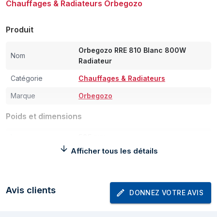
Chauffages & Radiateurs Orbegozo
Produit
Orbegozo RRE 810 Blanc 800W
Nom
Radiateur
Catégorie
Chauffages & Radiateurs
Marque
Orbegozo
Poids et dimensions
Largeur
585 mm
Afficher tous les détails
Profondeur
490 mm
Hauteur
75 mm
Avis clients
Poids
5,44 kg
DONNEZ VOTRE AVIS
Autres caractéristiques