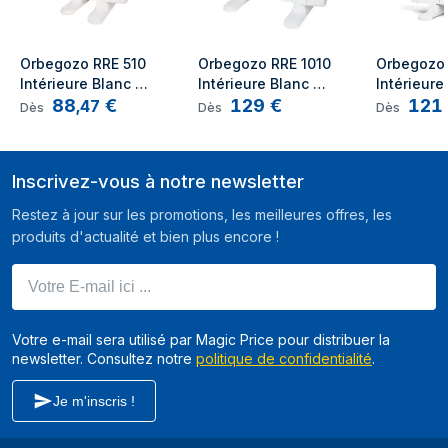
Orbegozo RRE 510 
Orbegozo RRE 1010 
Orbegozo 
Intérieure Blanc 
Intérieure Blanc 
Intérieure 
88
€
129
€
121
500W
1000W
800W Radi
,
47
Dès
Dès
Dès
huile
Inscrivez-vous à notre newsletter
Restez à jour sur les promotions, les meilleures offres, les
produits d'actualité et bien plus encore !
Votre E-mail ici ...
Votre e-mail sera utilisé par Magic Price pour distribuer la
newsletter. Consultez notre
politique de confidentialité
.
Je m'inscris !