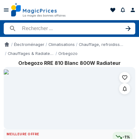
Rechercher un produit
Électroménager
Climatisations
Chauffage, refroidissement et qualité de l'air
Accueil
Chauffages & Radiateurs
Orbegozo
Orbegozo RRE 810 Blanc 800W Radiateur
Historique des prix de Orbegozo RRE 810 Blanc 800W Radiateur 
Date
9 mai 2026
12 mai 2026
16 mai 2026
27 mai 2026
3 juin 2026
10 juin 2026
16 juin 2026
MEILLEURE OFFRE
20 juin 2026
-1%