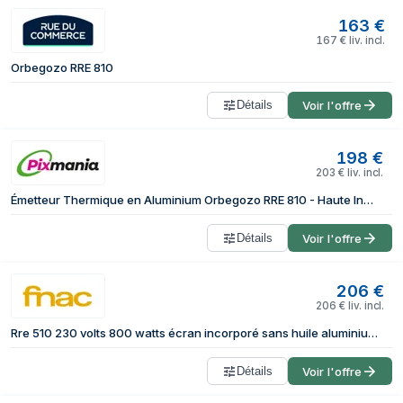
163
€
167
€
liv. incl.
Orbegozo RRE 810
Détails
Voir l'offre
198
€
203
€
liv. incl.
Émetteur Thermique en Aluminium Orbegozo RRE 810 - Haute Inertie Thermique - Efficacité Énergétique - Programmation Hebdomadaire - Technologie RealWarm Elements - Télécommande - 800W - Neuf
Détails
Voir l'offre
206
€
206
€
liv. incl.
Rre 510 230 volts 800 watts écran incorporé sans huile aluminium blanc
Détails
Voir l'offre