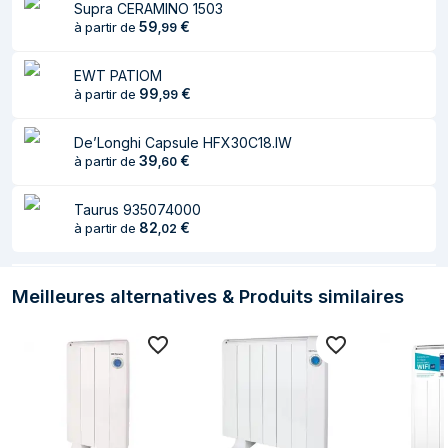
Supra CERAMINO 1503
59
€
à partir de
,
99
Convient pour
Intérieure
Couleur du produit
Blanc
EWT PATIOM
99
€
à partir de
,
99
Écran integré
Oui
Écran
LCD
De’Longhi Capsule HFX30C18.IW
39
€
à partir de
,
60
Type de
Boutons
commande
Taurus 935074000
82
€
à partir de
,
02
Meilleures alternatives & Produits similaires