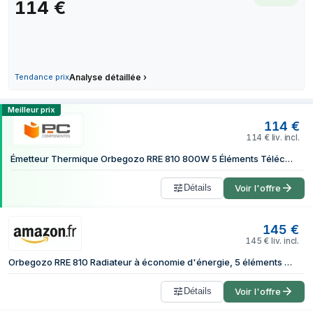
114
€
26 juin 2026
6 juillet 2026
18 juillet 2026
24 juillet 2026
Tendance prix
Analyse détaillée
›
6 août 2026
Comparer les prix de Orbegozo RRE 810
Meilleur prix
114
€
114
€
liv. incl.
Émetteur Thermique Orbegozo RRE 810 800W 5 Éléments Télécommande Programmation Hebdomadaire
Détails
Voir l'offre
145
€
145
€
liv. incl.
Orbegozo RRE 810 Radiateur à économie d'énergie, 5 éléments chauffants, écran numérique LCD, télécommande, programmable, 800 W, aluminium, blanc
Détails
Voir l'offre