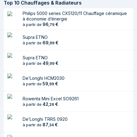
Top
10
Chauffages & Radiateurs
Source de chaleur
Electrique
Philips 5000 series CX5120/11 Chauffage céramique
à économie d’énergie
représentation / réalisation
96
€
à partir de
,
79
Puissance de
800 W
Supra ETNO
chauffe
69
€
à partir de
,
99
Thermostat
Oui
Supra ETNO
réglable
49
€
à partir de
,
99
Caractéristiques
De’Longhi HCM2030
59
€
à partir de
,
99
Type
Radiateur
Nombre de tubes
5
Rowenta Mini Excel SO9261
42
€
à partir de
,
26
Bouton
Oui
marche/arrêt
De’Longhi TRRS 0920
intégré
87
€
à partir de
,
34
Design