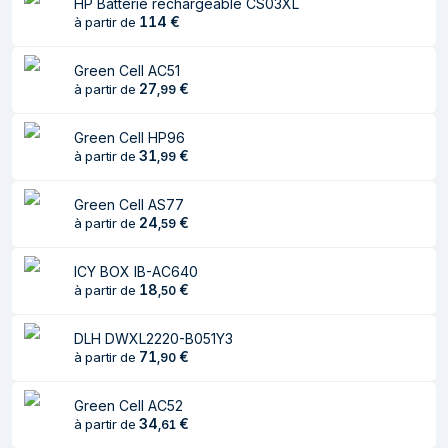
HP Batterie rechargeable CS03XL
114
€
à partir de
Caractéristiques
Green Cell AC51
Type
Batterie
27
€
à partir de
,
99
Compatibilité de
Toshiba
marque
Green Cell HP96
31
€
à partir de
,
99
Couleur du produit
Noir
Green Cell AS77
Pays d'origine
Chine
24
€
à partir de
,
59
Certification
CE
ICY BOX IB-AC640
Batterie
18
€
à partir de
,
50
Technologie
Lithium-Ion (Li-Ion)
DLH DWXL2220-B051Y3
batterie
71
€
à partir de
,
90
Capacité de la
4400 mAh
Green Cell AC52
batterie
34
€
à partir de
,
61
Tension des piles
10,8 V