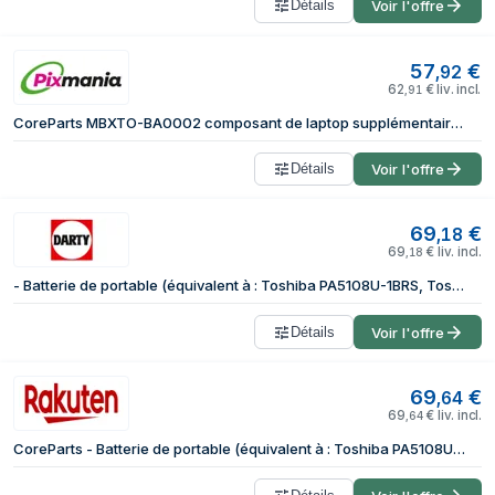
Détails
Voir l'offre
57
€
,
92
62
€
liv. incl.
,
91
CoreParts MBXTO-BA0002 composant de laptop supplémentaire Batterie
Détails
Voir l'offre
69
€
,
18
69
€
liv. incl.
,
18
- Batterie de portable (équivalent à : Toshiba PA5108U-1BRS, Toshiba PABAS271, Toshiba PA5109U-1BRS, Toshiba PABAS272, Toshiba PABAS273, Toshiba
Détails
Voir l'offre
69
€
,
64
69
€
liv. incl.
,
64
CoreParts - Batterie de portable (équivalent à : Toshiba PA5108U-1BRS, Toshiba PABAS271, Toshiba PA5109U-1BRS, Toshiba PABAS272, Toshiba PABAS273, Toshiba PA5110U-1BRS) - 6 cellules - 4400 mAh -...