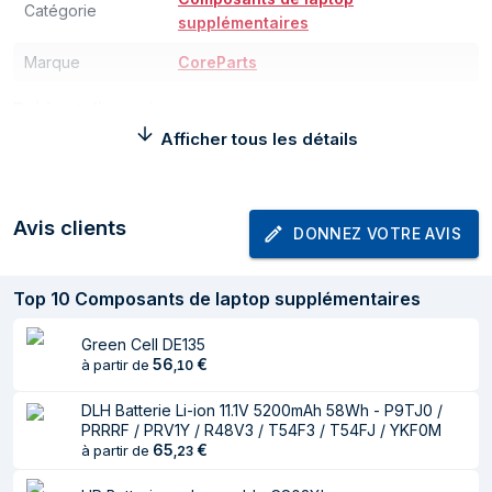
Catégorie
supplémentaires
Marque
CoreParts
Poids et dimensions
Afficher tous les détails
Largeur
52 mm
Profondeur
20 mm
Avis clients
DONNEZ VOTRE AVIS
Hauteur
204 mm
Poids
290 g
Top
10
Composants de laptop supplémentaires
Informations sur l'emballage
Green Cell DE135
56
€
à partir de
,
10
Largeur du colis
234 mm
Profondeur du colis
104 mm
DLH Batterie Li-ion 11.1V 5200mAh 58Wh - P9TJ0 /
PRRRF / PRV1Y / R48V3 / T54F3 / T54FJ / YKF0M
Hauteur du colis
47 mm
65
€
à partir de
,
23
Poids du paquet
352 g