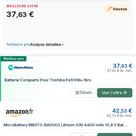
21 juillet 2026
MEILLEURE OFFRE
Hausse
37
€
23 juillet 2026
,
63
27 juillet 2026
28 juillet 2026
3 août 2026
7 août 2026
Tendance prix
Analyse détaillée
›
7 août 2026
Comparer les prix de CoreParts MBXTO-
Meilleur prix
37
€
,
63
37
€
liv. incl.
,
63
Batterie Coreparts Pour Toshiba Pa5108u-1brs
Détails
Voir l'offre
42
€
,
53
42
€
liv. incl.
,
53
MicroBattery MBXTO-BA0002 Lithium-ION 4400 mAh 10,8 V Batterie Rechargeable