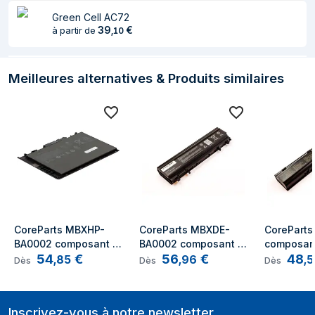
Green Cell AC72
Autres caractéristiques
39
€
à partir de
,
10
Nombre de
1 pièce(s)
batteries incluses
Meilleures alternatives & Produits similaires
Données logistiques
Code du système
84732990
harmonisé
CoreParts MBXHP-
CoreParts MBXDE-
CoreParts
BA0002 composant 
BA0002 composant 
composant
54
€
56
€
48
de laptop 
de laptop 
supplémen
,
85
,
96
,
5
Dès
Dès
Dès
supplémentaire 
supplémentaire 
Batterie
Batterie
Batterie
Inscrivez-vous à notre newsletter