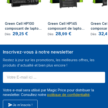
Green Cell HP100 
Green Cell HP145 
Green Cell
composant de laptop 
composant de laptop 
composant
29
€
28
€
32
supplémentaire 
supplémentaire 
supplémen
,
25
,
99
,
4
Dès
Dès
Dès
Batterie
Batterie
Batterie
Inscrivez-vous à notre newsletter
Restez à jour sur les promotions, les meilleures offres, les
produits d'actualité et bien plus encore !
Votre E-mail ici ...
Votre e-mail sera utilisé par Magic Price pour distribuer la
newsletter. Consultez notre
politique de confidentialité
.
Je m'inscris !