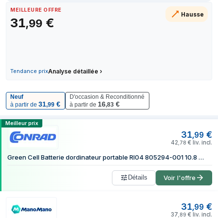
2 juillet 2026
MEILLEURE OFFRE
Hausse
31
€
7 juillet 2026
,
99
14 juillet 2026
23 juillet 2026
30 juillet 2026
2 août 2026
Tendance prix
Analyse détaillée
›
Neuf
D'occasion & Reconditionné
31
€
16
€
à partir de
,
99
à partir de
,
83
Comparer les prix de Green Cell HP96 c
Meilleur prix
31
€
,
99
42
€
liv. incl.
,
78
Green Cell Batterie dordinateur portable RI04 805294-001 10.8 V 4400 mAh HP
Détails
Voir l'offre
31
€
,
99
37
€
liv. incl.
,
89