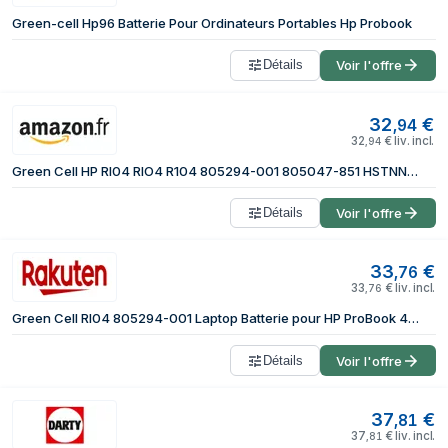
Green-cell Hp96 Batterie Pour Ordinateurs Portables Hp Probook
Détails
Voir l'offre
32
€
,
94
32
€
liv. incl.
,
94
Green Cell HP RI04 RIO4 R104 805294-001 805047-851 HSTNN-DB7B HSTNN-PB6Q Batterie pour HP ProBook 450 G3, 455 G3, 470 G3 Portable
Détails
Voir l'offre
33
€
,
76
33
€
liv. incl.
,
76
Green Cell RI04 805294-001 Laptop Batterie pour HP ProBook 450 G3 455 G3 470 G3
Détails
Voir l'offre
37
€
,
81
37
€
liv. incl.
,
81