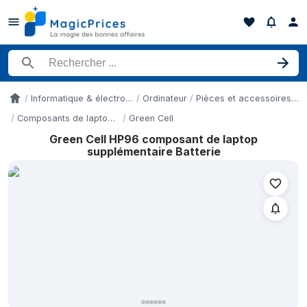
Rechercher un produit
Informatique & électronique
Ordinateur
Pièces et accessoires pour ordinateurs portables
Accueil
Composants de laptop supplémentaires
Green Cell
Green Cell HP96 composant de laptop
Historique des prix de Green Cell HP96 composant de laptop su
supplémentaire Batterie
Date
7 mai 2026
16 mai 2026
29 mai 2026
2 juin 2026
6 juin 2026
13 juin 2026
19 juin 2026
26 juin 2026