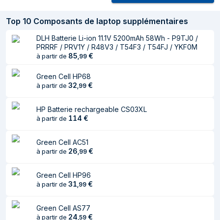
marque
Top
10
Composants de laptop supplémentaires
Compatibilité
ProBook 450 G3 455 G3 470 G3
DLH Batterie Li-ion 11.1V 5200mAh 58Wh - P9TJ0 /
Couleur du produit
Noir
PRRRF / PRV1Y / R48V3 / T54F3 / T54FJ / YKF0M
85
€
à partir de
,
99
Certification
CE
Green Cell HP68
Batterie
32
€
à partir de
,
99
Technologie
Lithium-Ion (Li-Ion)
HP Batterie rechargeable CS03XL
batterie
114
€
à partir de
Capacité de la
2200 mAh
batterie
Green Cell AC51
26
€
à partir de
,
99
Tension des piles
14,8 V
Green Cell HP96
Nombre de cellules
4
31
€
à partir de
,
99
de batterie
Durabilité
Green Cell AS77
24
€
à partir de
,
59