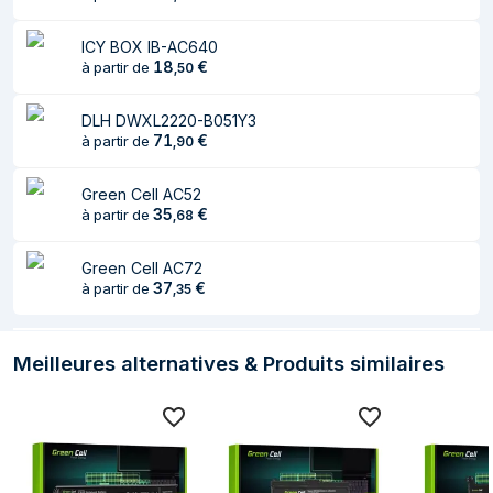
Certificats de
RoHS
durabilité
ICY BOX IB-AC640
18
€
à partir de
,
50
DLH DWXL2220-B051Y3
71
€
à partir de
,
90
Green Cell AC52
35
€
à partir de
,
68
Green Cell AC72
37
€
à partir de
,
35
Meilleures alternatives & Produits similaires