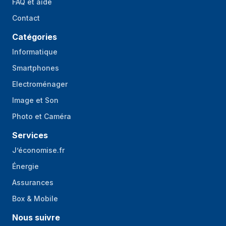
FAQ et aide
Contact
Support de stockage
Catégories
Tailles de disques
2.5,3.5"
Informatique
durs supportées
Smartphones
Facteur de forme
2.5"
SSD
Electroménager
Image et Son
Design
Photo et Caméra
Format
Midi Tower
Services
Type
PC
J’économise.fr
Couleur du produit
Noir
Énergie
Facteur de forme
ATX, micro ATX, Mini-ATX
Assurances
de carte mère
Box & Mobile
supporté
Nous suivre
Nombre de
2