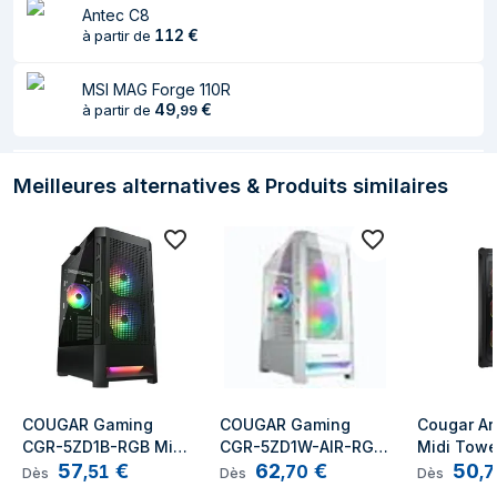
ventilateurs avants
Antec C8
112
€
à partir de
Ventilateurs arrières
1x 120 mm
installés
MSI MAG Forge 110R
49
€
à partir de
,
99
Ventilateurs arrières
1
maximaux
Pris en charge des
120 mm
Meilleures alternatives & Produits similaires
diamètres des
ventilateurs arrières
Ventilateurs
2
supérieurs
maximaux
Pris en charge des
120,140 mm
diamètres des
ventilateurs
COUGAR Gaming 
COUGAR Gaming 
Cougar Ar
supérieurs
CGR-5ZD1B-RGB Midi 
CGR-5ZD1W-AIR-RGB 
Midi Towe
57
€
62
€
50
Tower Noir
Vitesse du
900 - 1100 tr/min
Midi Tower Blanc
,
51
,
70
,
7
Dès
Dès
Dès
ventilateur