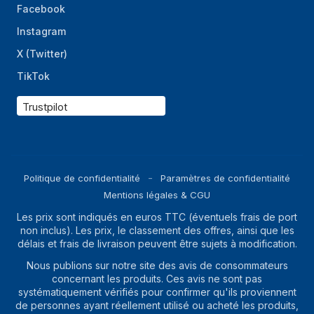
consoles 3.5"
Facebook
Instagram
Nombre de baies
3
2,5 "
X (Twitter)
Nombre de slots
7
TikTok
d'extension
Trustpilot
Vitre latérale
Oui
Éclairage
Oui
Couleur de
Multicolore
Politique de confidentialité
Paramètres de confidentialité
l'éclairage
Mentions légales & CGU
Emplacement
Ventilateur
Les prix sont indiqués en euros TTC (éventuels frais de port
d'éclairage
non inclus). Les prix, le classement des offres, ainsi que les
délais et frais de livraison peuvent être sujets à modification.
Panneau(x) de
Oui
verre trempé
Nous publions sur notre site des avis de consommateurs
concernant les produits. Ces avis ne sont pas
Bouton de
Oui
systématiquement vérifiés pour confirmer qu'ils proviennent
réinitialisation
de personnes ayant réellement utilisé ou acheté les produits,