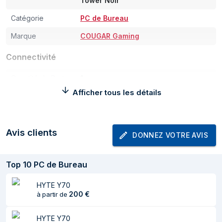
Tower Noir
Catégorie
PC de Bureau
Marque
COUGAR Gaming
Connectivité
Quantité de Ports
1
USB 2.0
Afficher tous les détails
Quantité de ports
2
de type A USB 3.2
Gen 1 (3.1 Gen 1)
Avis clients
DONNEZ VOTRE AVIS
Entrée audio
Oui
Top
10
PC de Bureau
Sortie audio
Oui
Poids et dimensions
HYTE Y70
200
€
à partir de
Largeur
210 mm
HYTE Y70