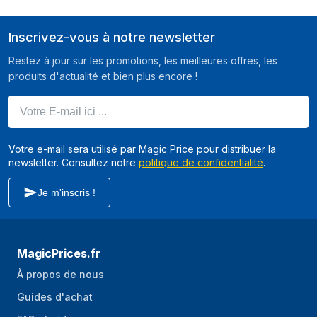
Capacité de
Oui
Inscrivez-vous à notre newsletter
refroidissement
liquide
Restez à jour sur les promotions, les meilleures offres, les
produits d'actualité et bien plus encore !
Tailles des
120,140,240,280,360 mm
radiateurs avant
Votre E-mail ici ...
prises en charge
Tailles des
120 mm
Votre e-mail sera utilisé par Magic Price pour distribuer la
radiateurs arrière
newsletter. Consultez notre
politique de confidentialité
.
prises en charge
Tailles des
Je m'inscris !
120,240 mm
radiateurs
supérieurs prises
en charge
MagicPrices.fr
Alimentation Electrique
À propos de nous
Guides d'achat
Bloc d'alimentation
Non
inclus