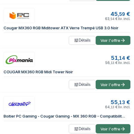
45
€
,
59
63
€
liv. incl.
,
54
Cougar MX360 RGB Miditower ATX Verre Trempé USB 3.0 Noir
Détails
Voir l'offre
51
€
,
14
56
€
liv. incl.
,
13
COUGAR MX360 RGB Midi Tower Noir
Détails
Voir l'offre
55
€
,
13
64
€
liv. incl.
,
13
Boitier PC Gaming - Cougar Gaming - MX 360 RGB - Compatibilité cartes graphiques longues - Compatible carte mère ATX
Détails
Voir l'offre