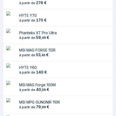
Profondeur
378 mm
276
€
à partir de
Hauteur
460 mm
HYTE Y70
Poids
4,8 kg
170
€
à partir de
Informations sur l'emballage
Phanteks XT Pro Ultra
59
€
à partir de
,
49
Largeur du colis
267 mm
MSI MAG FORGE 112R
Profondeur du colis
510 mm
53
€
à partir de
,
45
Hauteur du colis
440 mm
HYTE Y60
Poids du paquet
5,7 kg
140
€
à partir de
Refroidissement
MSI MAG Forge 100M
40
€
à partir de
,
56
Ventilateurs avant
3
maximum
MSI MPG GUNGNIR 110R
Prise en charge
79
120,140 mm
€
à partir de
,
99
des diamètres des