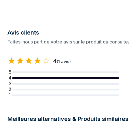
Quantité de ports de type A USB 3.2 Gen
2
1 (3.1 Gen 1)
Entrée audio
Oui
Avis clients
Poids et dimensions
Faites-nous part de votre avis sur le produit ou consult
Largeur
200 mm
Profondeur
360 mm
4
(
1 avis
)
Hauteur
392 mm
5
4
Informations sur l'emballage
3
2
Contrôleur à LED
Oui
1
Meilleures alternatives & Produits similaires