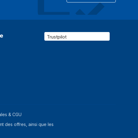
Oui
 de CPU
16 cm
ique
30,5 cm
re
Trustpilot
16 cm
ales & CGU
t des offres, ainsi que les