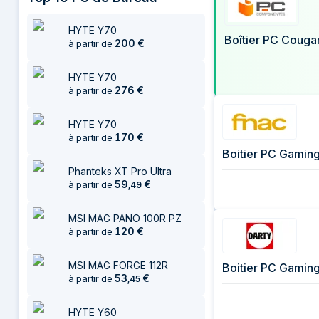
25 juillet 2026
4
4 août 2026
4
HYTE Y70
200
€
à partir de
HYTE Y70
276
€
à partir de
HYTE Y70
170
€
à partir de
Boitier PC Gami
Phanteks XT Pro Ultra
59
€
à partir de
,
49
MSI MAG PANO 100R PZ
120
€
à partir de
MSI MAG FORGE 112R
Boitier PC Gami
53
€
à partir de
,
45
HYTE Y60