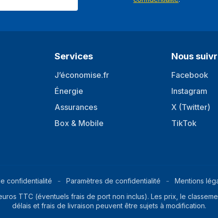
Gestion optimisée des câbles
Hauteur maximale refroidisseur
Longueur maximale carte graph
Services
Nous suiv
Longueur maximale du câble
d'alimentation
J’économise.fr
Facebook
Énergie
Instagram
Assurances
X (Twitter)
Box & Mobile
TikTok
e confidentialité
Paramètres de confidentialité
Mentions lég
euros TTC (éventuels frais de port non inclus). Les prix, le classemen
délais et frais de livraison peuvent être sujets à modification.