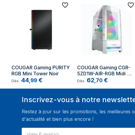
COUGAR Gaming PURITY 
COUGAR Gaming CGR-
RGB Mini Tower Noir
5ZD1W-AIR-RGB Midi 
44
€
Tower Blanc
62
€
,
99
,
70
Dès
Dès
Inscrivez-vous à notre newslett
Restez à jour sur les promotions, les meilleures o
d'actualité et bien plus encore !
Votre E-mail ici ...