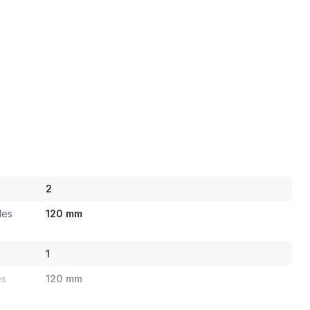
2
des
120 mm
1
es
120 mm