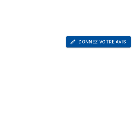
x
2
es
120 mm
es en
120 mm
DONNEZ VOTRE AVIS
ises en
120 mm
 prises
120,240 mm
Non
ées
2.5,3.5"