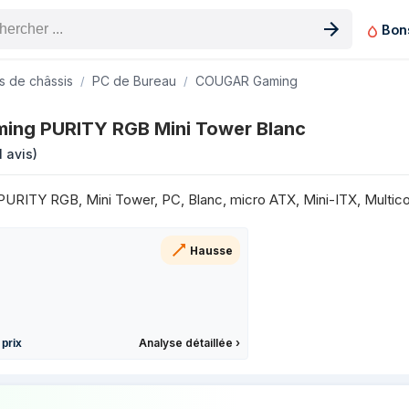
Bon
n produit
 de châssis
PC de Bureau
COUGAR Gaming
r Blanc sur les 3 derniers mois
ng PURITY RGB Mini Tower Blanc
Prix
1 avis
)
4,57 €
4,57 €
ITY RGB, Mini Tower, PC, Blanc, micro ATX, Mini-ITX, Multico
4,57 €
4,57 €
Hausse
4,81 €
4,81 €
4,81 €
4,81 €
Analyse détaillée
›
 prix
3,26 €
5,40 €
 prix de COUGAR Gaming PURITY RGB Min
4,81 €