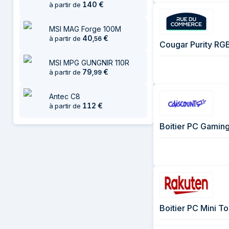
140
€
à partir de
MSI MAG Forge 100M
40
€
à partir de
,
56
Cougar Purity RG
MSI MPG GUNGNIR 110R
79
€
à partir de
,
99
Antec C8
112
€
à partir de
Boitier PC Mini T