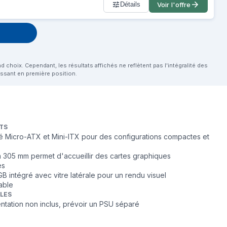
Détails
Voir l'offre
choix. Cependant, les résultats affichés ne reflètent pas l'intégralité des
aissant en première position.
TS
té Micro-ATX et Mini-ITX pour des configurations compactes et
 305 mm permet d'accueillir des cartes graphiques
es
B intégré avec vitre latérale pour un rendu visuel
able
BLES
entation non inclus, prévoir un PSU séparé