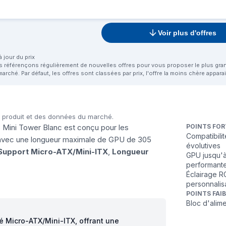
Voir plus d'offres
 jour du prix
us référençons régulièrement de nouvelles offres pour vous proposer le plus grand 
marché. Par défaut, les offres sont classées par prix, l'offre la moins chère appar
u produit et des données du marché.
Mini Tower Blanc est conçu pour les
POINTS FOR
Compatibili
, avec une longueur maximale de GPU de 305
évolutives
Support Micro-ATX/Mini-ITX
,
Longueur
GPU jusqu'à
performant
Éclairage RG
personnalis
POINTS FAI
Bloc d'alim
té Micro-ATX/Mini-ITX, offrant une