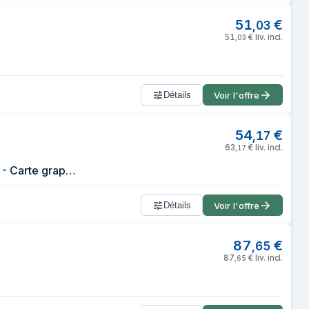
51
€
,
03
51
€
liv. incl.
,
03
Détails
Voir l'offre
54
€
,
17
63
€
liv. incl.
,
17
Boitier PC Gaming - Cougar Gaming - PURITY RGB WHITE - Bande LED ARGB - Carte graphique jusquà 305 mm - Jusquà 5 ventilateurs
Détails
Voir l'offre
87
€
,
65
87
€
liv. incl.
,
65