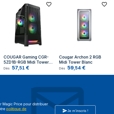
Mini Tower
PC
Blanc
micro ATX, Mini-ITX
2
COUGAR Gaming CGR-
Cougar Archon 2 RGB 
5ZD1B-RGB Midi Tower 
Midi Tower Blanc
4
Noir
57
€
59
€
,
51
,
54
Dès
Dès
4
Oui
Oui
Multicolore
ar Magic Price pour distribuer
otre
politique de
Oui
Je m'inscris !