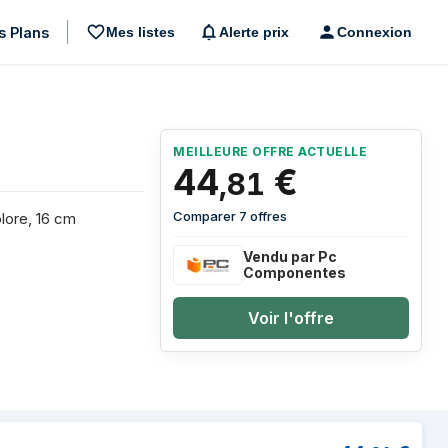
s Plans
Mes listes
Alerte prix
Connexion
MEILLEURE OFFRE ACTUELLE
44
€
,
81
Comparer 7 offres
lore, 16 cm
Vendu par Pc
Componentes
Voir l'offre
i Tower Blanc