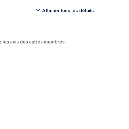
Ventilateurs supérieurs maximau
Afficher tous les détails
Pris en charge des diamètres d
ventilateurs supérieurs
Tailles des radiateurs avant pris
charge
ez les avis des autres membres.
Tailles des radiateurs arrière pr
charge
Tailles des radiateurs supérieurs
en charge
Alimentation Electrique
Bloc d'alimentation inclus
Support de stockage
Tailles de disques durs support