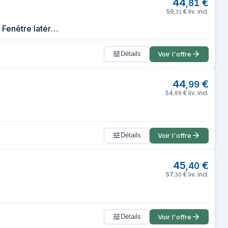
44
€
,
81
59
€
liv. incl.
,
31
Boîtier PC Cougar Purity RGB Mini Tower Blanc micro ATX Mini-ITX Éclairage Fenêtre latérale
Détails
Voir l'offre
44
€
,
99
54
€
liv. incl.
,
89
Détails
Voir l'offre
45
€
,
40
57
€
liv. incl.
,
30
Détails
Voir l'offre