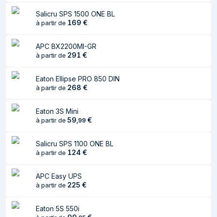
Nombre de prises
6 sortie(s) CA
Salicru SPS 1500 ONE BL
en sortie
169
€
à partir de
Port USB
Oui
APC BX2200MI-GR
Quantité de Ports
1
291
€
à partir de
USB 2.0
Eaton Ellipse PRO 850 DIN
Batterie
268
€
à partir de
Test de batterie
Oui
Eaton 3S Mini
automatique
59
€
à partir de
,
99
Démarrage à froid
Oui
Salicru SPS 1100 ONE BL
Design
124
€
à partir de
Format
Tower
APC Easy UPS
225
€
à partir de
Couleur du produit
Noir
Type de
Boutons
Eaton 5S 550i