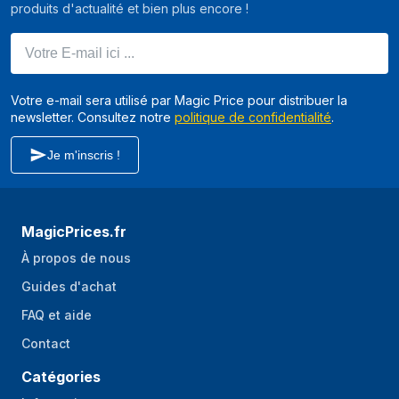
produits d'actualité et bien plus encore !
d'entrée
Votre E-mail ici ...
tension de voltage
220 V
à la sortie (min)
Tension de voltage
240 V
Votre e-mail sera utilisé par Magic Price pour distribuer la
à la sortie (max)
newsletter. Consultez notre
politique de confidentialité
.
Niveau sonore
25 dB
Je m'inscris !
Dispositifs de
Surtension, Sous-tension
protection
électrique
MagicPrices.fr
Alarmes sonores
Oui
À propos de nous
Modes d'alarme
Remplacement de batterie
Guides d'achat
sonore
FAQ et aide
Redémarrage
Oui
Contact
automatique
Catégories
Type de source
Secteur