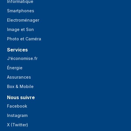
d'alimentation
Informatique
Smartphones
Détails techniques
Electroménager
Conformité à la
Oui
Image et Son
durabilité
Photo et Caméra
Certificats de
Low Voltage Directive (LVD), RoHS,
Services
durabilité
WEEE
J’économise.fr
Énergie
Assurances
Box & Mobile
Nous suivre
Facebook
Instagram
X (Twitter)