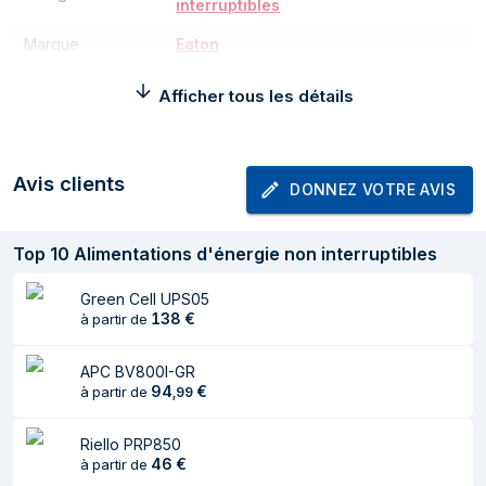
interruptibles
Marque
Eaton
Poids et dimensions
Afficher tous les détails
Largeur
133 mm
Profondeur
180 mm
Avis clients
DONNEZ VOTRE AVIS
Hauteur
330 mm
Top
10
Alimentations d'énergie non interruptibles
Poids
9,3 kg
Conditions environnementales
Green Cell UPS05
138
€
à partir de
Température
0 - 40 °C
d'opération
APC BV800I-GR
94
€
à partir de
,
99
Connectivité
Riello PRP850
Types de sortie AC
Coupleur C13
46
€
à partir de