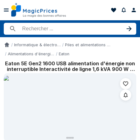
Rechercher un produit
Informatique & électronique
Piles et alimentations électriques
Accueil
Alimentations d'énergie non interruptibles
Eaton
Eaton 5E Gen2 1600 USB alimentation d'énergie non
Historique des prix de Eaton 5E Gen2 1600 USB alimentation d'éne
interruptible Interactivité de ligne 1,6 kVA 900 W 6
Date
sortie(s) CA
8 mai 2026
11 mai 2026
15 mai 2026
20 mai 2026
25 mai 2026
31 mai 2026
9 juin 2026
27 juin 2026