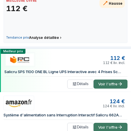
MEILLEURE OFFRE
Hausse
16 juillet 2026
118 €
112
€
20 juillet 2026
118 €
26 juillet 2026
124 €
31 juillet 2026
124 €
6 août 2026
118 €
Tendance prix
Analyse détaillée
›
8 août 2026
112 €
Comparer les prix de Salicru SPS 1100 
Meilleur prix
112
€
112
€
liv. incl.
Salicru SPS 1100 ONE BL Ligne UPS Interactive avec 4 Prises Schuko 1100VA 600W
Détails
Voir l'offre
124
€
124
€
liv. incl.
Système d'alimentation sans Interruption Interactif Salicru 662AG000010 600 W
Détails
Voir l'offre