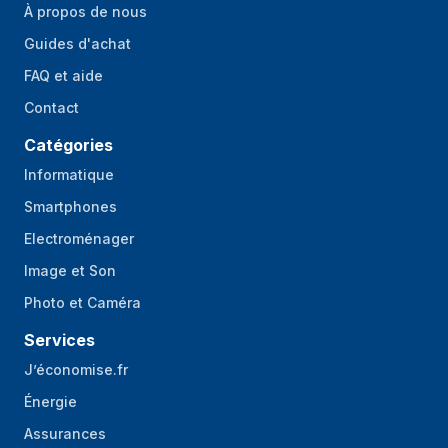
fréquence de
50/60 Hz
À propos de nous
sortie
Guides d'achat
Régulateur de
Oui
FAQ et aide
tension
Contact
automatique (AVR)
Catégories
Temps de réponse
6 ms
Informatique
Niveau sonore
40 dB
Smartphones
Alarmes sonores
Oui
Electroménager
Alarme en mode batterie,
Image et Son
Modes d'alarme
Remplacement de batterie, Alarme
sonore
de batterie faible, Alarme de
Photo et Caméra
surcharge
Services
Redémarrage
Oui
J’économise.fr
automatique
Énergie
Type de source
Secteur
Assurances
d'alimentation