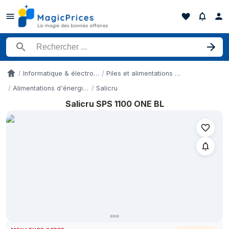
Rechercher un produit
Informatique & électronique
Piles et alimentations électriques
Accueil
Alimentations d'énergie non interruptibles
Salicru
Salicru SPS 1100 ONE BL
Historique des prix de Salicru SPS 1100 ONE BL sur les 3 dernie
Date
Prix
13 mai 2026
103 €
24 mai 2026
119 €
28 mai 2026
119 €
4 juin 2026
125 €
10 juin 2026
125 €
18 juin 2026
124 €
27 juin 2026
124 €
10 juillet 2026
115 €