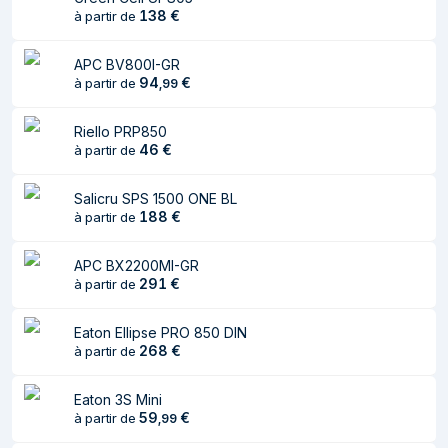
138
€
à partir de
Connectivité
APC BV800I-GR
Nombre de prises
4 sortie(s) CA
94
€
à partir de
,
99
en sortie
Riello PRP850
Port USB
Oui
46
€
à partir de
Quantité de Ports
1
USB 2.0
Salicru SPS 1500 ONE BL
188
€
à partir de
Type de port USB
USB Type-B
APC BX2200MI-GR
Batterie
291
€
à partir de
Technologie
Plomb-Calcium (Pb-Ca)
Eaton Ellipse PRO 850 DIN
batterie
268
€
à partir de
Durée de vie totale
5 année(s)
de la batterie (max)
Eaton 3S Mini
59
€
à partir de
,
99
Temps de
6 h