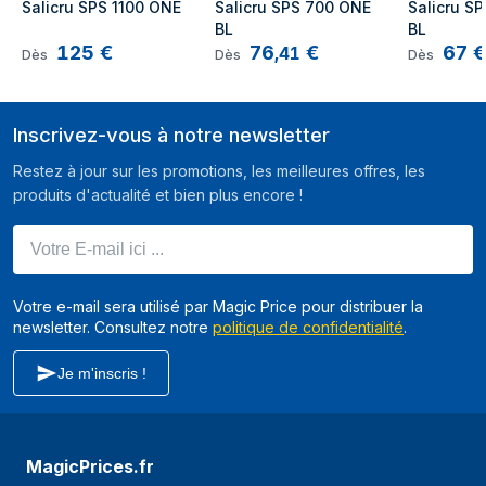
Salicru SPS 1100 ONE
Salicru SPS 700 ONE 
Salicru SP
BL
BL
capacité de la
1,1 kVA
125
€
76
€
67
€
,
41
Dès
Dès
Dès
puissance de sortie
Puissance de sortie
600 W
Inscrivez-vous à notre newsletter
Forme d'onde
Pseudo sine
Restez à jour sur les promotions, les meilleures offres, les
Tension de voltage
162 V
produits d'actualité et bien plus encore !
à l'entrée (min)
Votre E-mail ici ...
Tension de voltage
290 V
à l'entrée (max)
Fréquence
50/60 Hz
Votre e-mail sera utilisé par Magic Price pour distribuer la
newsletter. Consultez notre
politique de confidentialité
.
d'entrée
tension de voltage
220 V
Je m'inscris !
à la sortie (min)
Tension de voltage
240 V
à la sortie (max)
MagicPrices.fr