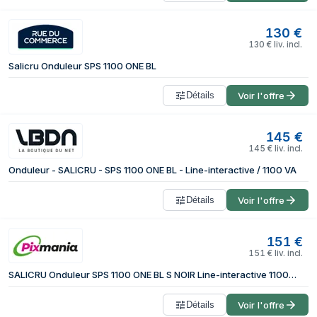
130
€
130
€
liv. incl.
Salicru Onduleur SPS 1100 ONE BL
Détails
Voir l'offre
145
€
145
€
liv. incl.
Onduleur - SALICRU - SPS 1100 ONE BL - Line-interactive / 1100 VA
Détails
Voir l'offre
151
€
151
€
liv. incl.
SALICRU Onduleur SPS 1100 ONE BL S NOIR Line-interactive 1100VA USB 4prises Shuko/FR Protection surcharge Garantie 3 ans 662AG000010
Détails
Voir l'offre