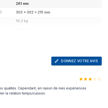
261 mm
H)
302 x 302 x 215 mm
10,2 kg
491 mm
363 mm
286 mm
11,1 kg
DONNEZ VOTRE AVIS
 cuisson
Non
Non
es qualités. Cependant, en raison de mes expériences
er la relation temps/cuisson.
Non
Non