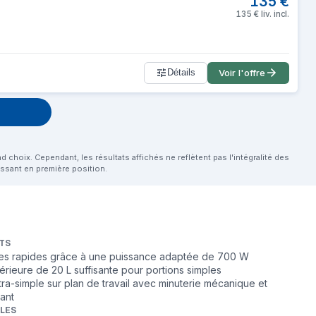
135
€
135
€
liv. incl.
Détails
Voir l'offre
choix. Cependant, les résultats affichés ne reflètent pas l'intégralité des
aissant en première position.
TS
es rapides grâce à une puissance adaptée de 700 W
érieure de 20 L suffisante pour portions simples
ultra-simple sur plan de travail avec minuterie mécanique et
nant
BLES