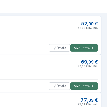
omptoir Micro-onde simple 20 L 700 W N
52
€
,
99
52
€
liv. incl.
,
99
Détails
Voir l'offre
69
€
,
99
77
€
liv. incl.
,
98
Détails
Voir l'offre
77
€
,
09
77
€
liv. incl.
,
09