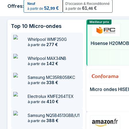
5 juin 2026
Neuf
D'occasion & Reconditionné
Offres:
52
€
61
€
,
99
,
46
à partir de
à partir de
15 juin 2026
22 juin 2026
Comparer les
Meilleur prix
Top
10
Micro-ondes
23 juin 2026
28 juin 2026
Whirlpool WMF250G
29 juin 2026
Hisense H20MOB
277
€
à partir de
30 juin 2026
1 juillet 2026
Whirlpool MAX34NB
4 juillet 2026
142
€
à partir de
28 juillet 2026
Samsung MC35R8058KC
28 juillet 2026
338
€
à partir de
3 août 2026
Micro ondes HI
Electrolux KMFE264TEX
410
€
à partir de
Samsung NQ5B4513GBB/U1
388
€
à partir de