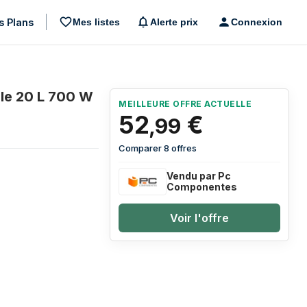
s Plans
Mes listes
Alerte prix
Connexion
le 20 L 700 W
MEILLEURE OFFRE ACTUELLE
52
€
,
99
Comparer 8 offres
Vendu par Pc
Componentes
Voir l'offre