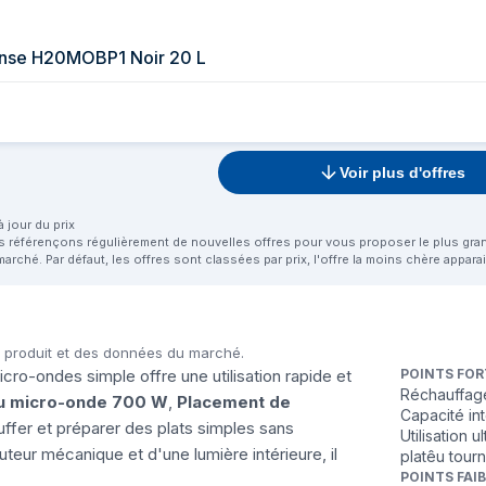
ense H20MOBP1 Noir 20 L
Voir plus d'offres
 jour du prix
us référençons régulièrement de nouvelles offres pour vous proposer le plus grand 
marché. Par défaut, les offres sont classées par prix, l'offre la moins chère appar
u produit et des données du marché.
icro-ondes simple offre une utilisation rapide et
POINTS FOR
Réchauffag
u micro-onde 700 W
,
Placement de
Capacité int
ffer et préparer des plats simples sans
Utilisation 
eur mécanique et d'une lumière intérieure, il
platêu tour
POINTS FAI