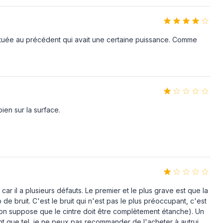
Non
Oui
bituée au précédent qui avait une certaine puissance. Comme
Oui
Comptoir
Micro-onde simple
ien sur la surface.
20 L
700 W
Rotatif
Non
r il a plusieurs défauts. Le premier et le plus grave est que la
Non
 bruit. C'est le bruit qui n'est pas le plus préoccupant, c'est
Noir
 (on suppose que le cintre doit être complètement étanche). Un
tant que tel, je ne peux pas recommander de l'acheter à autrui,