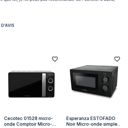
ce
5
Vers le haut
e
Gauche
 D'AVIS
Ouverture latérale
Oui
25,5 cm
Oui
Oui
Mécanique
Noir
émail
Cecotec 01528 micro-
Esperanza ESTOFADO 
onde Comptoir Micro-
Noir Micro-onde simple 