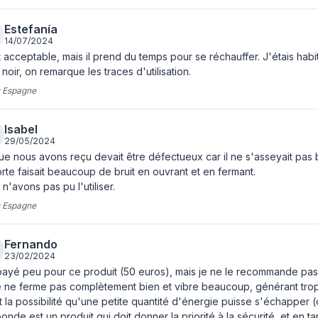
Rotisserie
Estefanía
Fonction de décongélation
14/07/2024
 acceptable, mais il prend du temps pour se réchauffer. J'étais ha
Fonction de réchauffage
 noir, on remarque les traces d'utilisation.
Caractéristiques
:
Espagne
Placement de l'appareil
Isabel
29/05/2024
Type de produit
e nous avons reçu devait être défectueux car il ne s'asseyait pas b
Capacité intérieure
rte faisait beaucoup de bruit en ouvrant et en fermant.
n'avons pas pu l'utiliser.
Puissance du micro-onde
:
Espagne
Type de commande
Fernando
Écran integré
23/02/2024
payé peu pour ce produit (50 euros), mais je ne le recommande pas ca
Minuterie, départ différé
 ne ferme pas complètement bien et vibre beaucoup, générant trop de
Couleur du produit
t la possibilité qu'une petite quantité d'énergie puisse s'échapper
onde est un produit qui doit donner la priorité à la sécurité, et en 