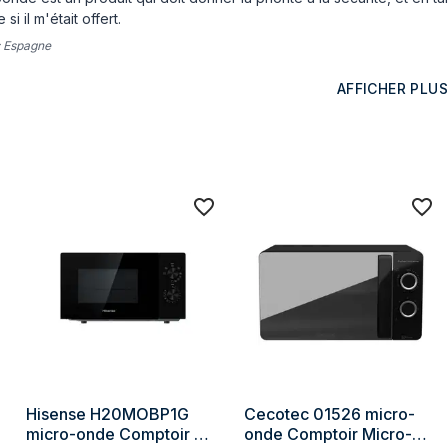
Nombre de niveaux de puissan
si il m'était offert.
Type d'ouverture de porte
:
Espagne
Emplacement charnière de port
AFFICHER PLUS
Ouverture de la porte
Platine
Taille du plateau tournant
Lumière intérieure
Minuteur
Type de minuterie
Couleur de la porte
matériel intérieur
Hisense H20MOBP1G 
Cecotec 01526 micro-
micro-onde Comptoir 
onde Comptoir Micro-