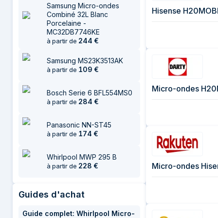
Samsung Micro-ondes
Combiné 32L Blanc
Porcelaine -
MC32DB7746KE
244
€
à partir de
Samsung MS23K3513AK
109
€
à partir de
Micro-ondes H20
Bosch Serie 6 BFL554MS0
284
€
à partir de
Panasonic NN-ST45
174
€
à partir de
Whirlpool MWP 295 B
Micro-ondes His
228
€
à partir de
Guides d'achat
Guide complet: Whirlpool Micro-