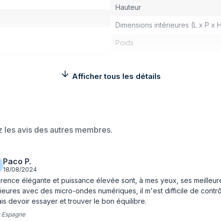
Hauteur
Dimensions intérieures (L x P x 
Poids
Largeur du colis
Afficher tous les détails
Profondeur du colis
Hauteur du colis
Poids du paquet
ez les avis des autres membres.
Fonctions et programmes de
Grill
Paco P.
18/08/2024
Cuisson par convection
rence élégante et puissance élevée sont, à mes yeux, ses meilleur
ieures avec des micro-ondes numériques, il m'est difficile de contrôl
Cuisson vapeur
is devoir essayer et trouver le bon équilibre.
Fonction garder au chaud
:
Espagne