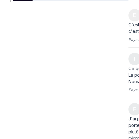
1
E
C'est
c'est
Pays 
I
Ce qu
La po
Nous 
Pays 
F
J'ai 
porte
plutô
micro