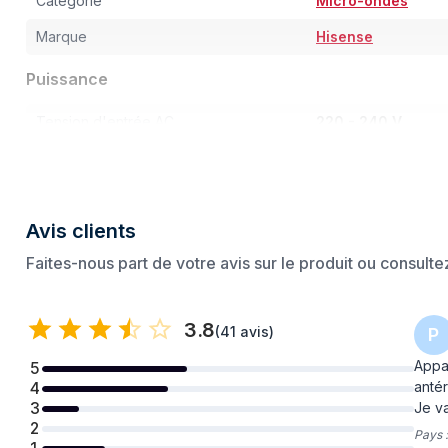
Catégorie
Micro-ondes
Marque
Hisense
Puissance
Tension d'entrée AC
220 - 240 V
Fréquence d'entrée AC
50 Hz
Avis clients
Faites-nous part de votre avis sur le produit ou consult
3.8
(
41 avis
)
P
Appa
5
antér
4
3
Je va
2
Pays 