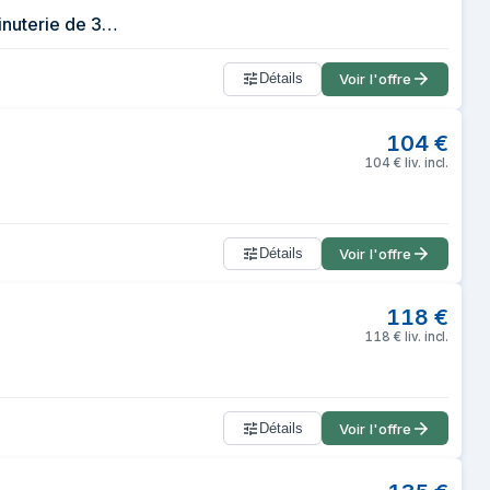
Hisense H20MOBP1, Micro-ondes, Capacité de 20 L, Puissance de 700 W, Minuterie de 30 Min, Mode Décongélation, Poignée, Standard, Couleur Noir.
Détails
Voir l'offre
104
€
104
€
liv. incl.
Détails
Voir l'offre
118
€
118
€
liv. incl.
Détails
Voir l'offre