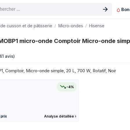
Bon
n produit
 de cuisson et de pâtisserie
Micro-ondes
Hisense
ir Micro-onde simple 20 L 700 W Noir sur les 3 derniers mois
MOBP1 micro-onde Comptoir Micro-onde simp
Prix
54,99 €
41 avis
)
54,99 €
54,99 €
 Comptoir, Micro-onde simple, 20 L, 700 W, Rotatif, Noir
54,99 €
51,99 €
-4%
54,99 €
54,99 €
69,99 €
54,99 €
Analyse détaillée
›
 prix
54,99 €
54,99 €