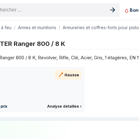
Bon
n produit
 à feu
Armes et munitions
Armureries et coffres-forts pour pisto
les 3 derniers mois
ER Ranger 800 / 8 K
Prix
r 800 / 8 K, Revolver, Rifle, Clé, Acier, Gris, 1 étagères, EN 1
Hausse
Analyse détaillée
›
 prix
 prix de BURG-WÄCHTER Ranger 800 / 8 