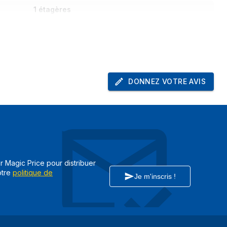
1 étagères
EN 1143-1
641 mm
DONNEZ VOTRE AVIS
554 mm
1485 mm
265 kg
10,8 cm
49,8 cm
ar Magic Price pour distribuer
otre
politique de
Je m'inscris !
37 cm
133,6 cm
720 mm