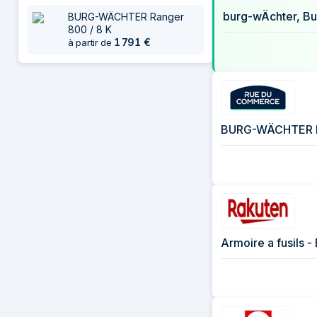
29 juillet 2026
1 726 €
burg-wÄchter, Bu
BURG-WÄCHTER Ranger
8 août 2026
1 726 €
800 / 8 K
1 791
€
à partir de
BURG-WÄCHTER R
Armoire a fusils 