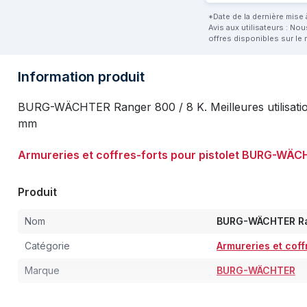
*Date de la dernière mise à
Avis aux utilisateurs : No
offres disponibles sur le 
Information produit
BURG-WÄCHTER Ranger 800 / 8 K. Meilleures utilisation
mm
Armureries et coffres-forts pour pistolet BURG-WÄ
Produit
Nom
BURG-WÄCHTER Ra
Catégorie
Armureries et coff
Marque
BURG-WÄCHTER