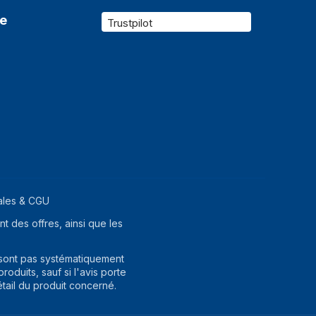
720 mm
re
Trustpilot
ales & CGU
t des offres, ainsi que les
 sont pas systématiquement
oduits, sauf si l'avis porte
étail du produit concerné.