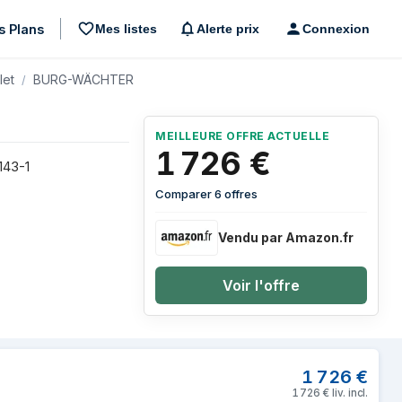
s Plans
Mes listes
Alerte prix
Connexion
let
BURG-WÄCHTER
MEILLEURE OFFRE ACTUELLE
1 726
€
143-1
Comparer 6 offres
Vendu par Amazon.fr
Voir l'offre
K
1 726
€
1 726
€
liv. incl.