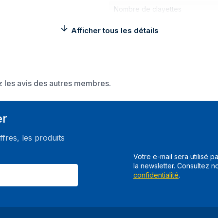
Nombre de clayettes
Certification
Afficher tous les détails
Poids et dimensions
Largeur
ez les avis des autres membres.
Profondeur
Hauteur
er
Poids
ffres, les produits
Epaisseur de la porte
Largeur interne
Votre e-mail sera utilisé p
la newsletter. Consultez n
Profondeur intérieure
confidentialité
.
Hauteur interne
Largeur du colis