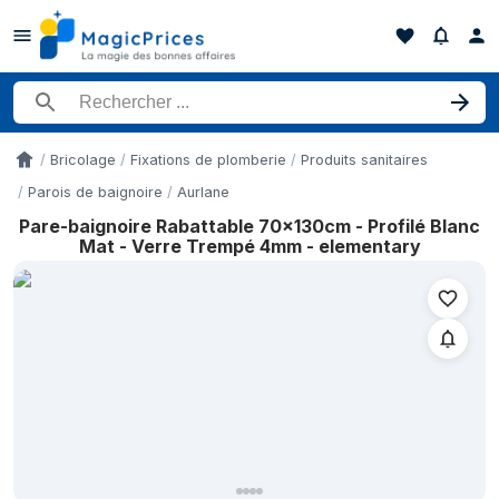
Rechercher un produit
Bricolage
Fixations de plomberie
Produits sanitaires
Accueil
Parois de baignoire
Aurlane
Pare-baignoire Rabattable 70x130cm - Profilé Blanc
Historique des prix de Pare-baignoire Rabattable 70x130cm - P
Mat - Verre Trempé 4mm - elementary
Date
9 mai 2026
26 mai 2026
14 juin 2026
16 juin 2026
18 juin 2026
19 juin 2026
24 juin 2026
26 juin 2026