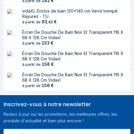
182
€
à partir de
vidaXL Enclos de bain 120x140 cm Verre trempé
Rayures - TU
93
€
à partir de
,
42
Écran De Douche De Bain Noir Et Transparent 116 X
68 X 128 Cm Vidaxl
153
€
à partir de
Écran De Douche De Bain Noir Et Transparent 116 X
68 X 128 Cm Vidaxl
158
€
à partir de
Écran De Douche De Bain Noir Et Transparent 116 X
68 X 128 Cm Vidaxl
156
€
à partir de
Inscrivez-vous à notre newsletter
Restez à jour sur les promotions, les meilleures offres, les
produits d'actualité et bien plus encore !
Votre E-mail ici ...