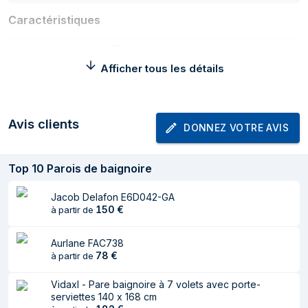
Caractéristiques
Couleur du produit
Blanc
Afficher tous les détails
Détails techniques
Période de
2 année(s)
Avis clients
garantie
DONNEZ VOTRE AVIS
Top
10
Parois de baignoire
Jacob Delafon E6D042-GA
150
€
à partir de
Aurlane FAC738
78
€
à partir de
Vidaxl - Pare baignoire à 7 volets avec porte-
serviettes 140 x 168 cm