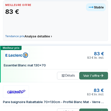
28 juin 2026
MEILLEURE OFFRE
Stable
83
€
28 juin 2026
1 juillet 2026
1 juillet 2026
3 juillet 2026
4 juillet 2026
Tendance prix
Analyse détaillée
›
12 juillet 2026
Comparer les prix de Pare-baignoire Ra
Meilleur prix
31 juillet 2026
83
€
83
€
liv. incl.
Essentiel Blanc mat 130x70
Détails
Voir l'offre
83
€
83
€
liv. incl.
Pare baignoire Rabattable 70x130cm - Profilé Blanc Mat - Verre Trempé 4mm - ELEMENTARY