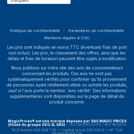
Trustpilot
Politique de confidentialité
Paramètres de confidentialité
Mentions légales & CGU
Les prix sont indiqués en euros TTC (éventuels frais de port
non inclus). Les prix, le classement des offres, ainsi que les
délais et frais de livraison peuvent être sujets à modification.
Nous publions sur notre site des avis de consommateurs
concernant les produits. Ces avis ne sont pas
systématiquement vérifiés pour confirmer qu'ils proviennent
de personnes ayant réellement utilisé ou acheté les produits,
sauf si l'avis porte la mention 'avis vérifié'. Des informations
supplémentaires sont disponibles sur la page de détail du
produit concerné.
MagicPrices® est une marque déposée par SAS MAGIC PRICES
(filiale du groupe GEO.3L SAS)
—
EUTM 019023174 / WO 1812674
RCS Nantes 925 068 736 — Capital social 200 000 € — N° TVA
FR39925068736