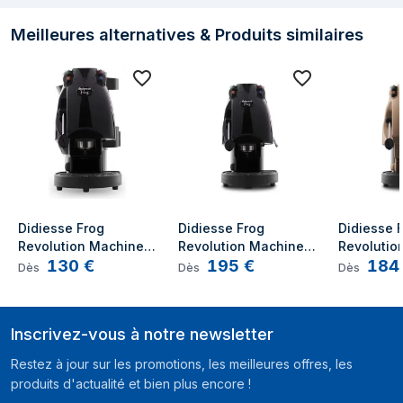
Meilleures alternatives & Produits similaires
Didiesse Frog 
Didiesse Frog 
Didiesse F
Revolution Machine à 
Revolution Machine à 
Revolutio
130
€
195
€
184
expresso Semi-
expresso Semi-
expresso 
Dès
Dès
Dès
Automatique 1,5L
Automatique 1,5L
Automatiq
Inscrivez-vous à notre newsletter
Restez à jour sur les promotions, les meilleures offres, les
produits d'actualité et bien plus encore !