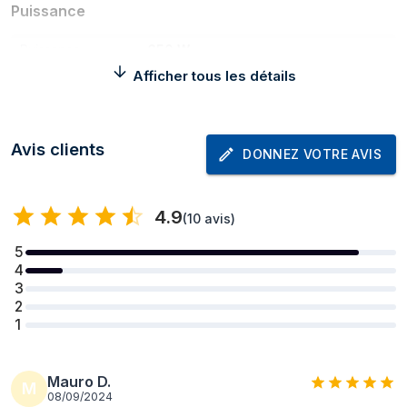
Puissance
Puissance
650 W
Afficher tous les détails
Tension d'entrée
120 - 220 V
AC
Poids et dimensions
Avis clients
DONNEZ VOTRE AVIS
Largeur
220 mm
Profondeur
320 mm
4.9
(
10 avis
)
Hauteur
400 mm
5
4
Poids
6,5 kg
3
2
représentation / réalisation
1
Placement de
Comptoir
l'appareil
Mauro D.
M
08/09/2024