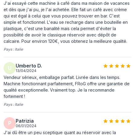
Type de produit
Machine à expresso
J'ai essayé cette machine à café dans ma maison de vacances
et dès que j'ai pu, je l'ai achetée. Elle fait un café avec crème
Capacité du
1,5 L
qui est égal à celui que vous pouvez trouver en bar. C'est
réservoir d'eau
simple et fonctionnel. L'eau se recharge dans une bouteille en
plastique, c'est une banalité mais cela permet d'éviter la
Type d'entrée à
Dosette de café
possibilité de avoir le classique réservoir avec dépôt de
café
calcaire. Pour environ 120€, vous obtenez la meilleure qualité.
Type de cafetière
Semi-automatique
Pays :
Italie
Réservoir de café
Tasse
Umberto D.
U
Capacité en tasses
1 tasses
13/04/2024
Vendeur sérieux, emballage parfait. Livrée dans les temps.
Pression maximum
15 bar
Machine fonctionnant parfaitement, FRoG offre une garantie de
Nombre de becs
1
qualité exceptionnelle. Vraiment top. Je la recommande
fortement !
Système de
Thermoblock
Pays :
Italie
chauffage
Pays d'origine
Italie
Patrizia
P
06/01/2024
Certification
EEC
J'ai dû être un peu sceptique quant au réservoir avec la