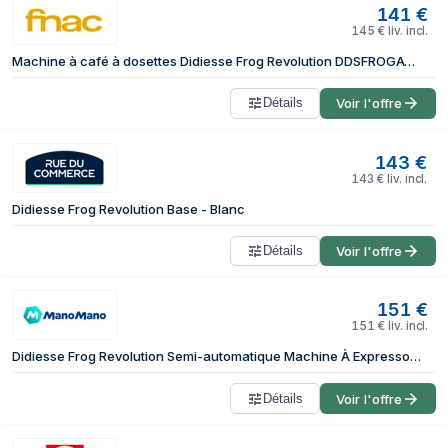
141
€
145
€
liv. incl.
Machine à café à dosettes Didiesse Frog Revolution DDSFROGAVORIO 1,5 L 650 W Ivoire
Détails
Voir l'offre
143
€
143
€
liv. incl.
Didiesse Frog Revolution Base - Blanc
Détails
Voir l'offre
151
€
151
€
liv. incl.
Didiesse Frog Revolution Semi-automatique Machine À Expresso 2 L
Détails
Voir l'offre