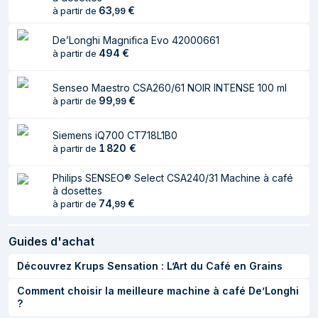
63
€
à partir de
,
99
De’Longhi Magnifica Evo 42000661
494
€
à partir de
Senseo Maestro CSA260/61 NOIR INTENSE 100 ml
99
€
à partir de
,
99
Siemens iQ700 CT718L1B0
1 820
€
à partir de
Philips SENSEO® Select CSA240/31 Machine à café
à dosettes
74
€
à partir de
,
99
Guides d'achat
Découvrez Krups Sensation : L’Art du Café en Grains
Comment choisir la meilleure machine à café De’Longhi
?