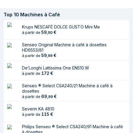
Fonctions et programmes de cuisson
Top
10
Machines à Café
Fabrication de café
Oui
Krups NESCAFÉ DOLCE GUSTO Mini Me
Informations sur l'emballage
59
€
à partir de
,
90
Largeur du colis
220 mm
Senseo Original Machine à café à dosettes
HD6553/81
Profondeur du colis
350 mm
59
€
à partir de
,
99
Hauteur du colis
400 mm
De’Longhi Lattissima One EN510.W
172
€
à partir de
Senseo ® Select CSA240/21 Machine à café à
dosettes
69
€
à partir de
,
99
Severin KA 4810
115
€
à partir de
Philips Senseo ® Select CSA240/91 Machine à café
à dosettes