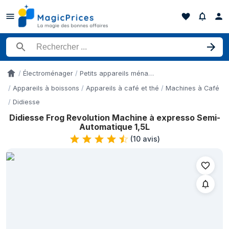
Rechercher un produit
Électroménager
Petits appareils ménagers
Accueil
Appareils à boissons
Appareils à café et thé
Machines à Café
Didiesse
Didiesse Frog Revolution Machine à expresso Semi-
Historique des prix de Didiesse Frog Revolution Machine à exp
Automatique 1,5L
Date
(
10 avis
)
8 mai 2026
12 mai 2026
15 mai 2026
20 mai 2026
6 juin 2026
22 juin 2026
27 juin 2026