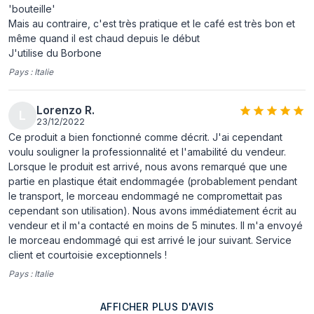
'bouteille'
Ergonomie
Mais au contraire, c'est très pratique et le café est très bon et
même quand il est chaud depuis le début
Couleur du produit
Noir, Ivoire
J'utilise du Borbone
Type de
Foie
Pays :
Italie
commande
Lorenzo R.
Écran integré
Non
L
23/12/2022
Matériau du
Métal, Thermoplastique
Ce produit a bien fonctionné comme décrit. J'ai cependant
boîtier/corps
voulu souligner la professionnalité et l'amabilité du vendeur.
Lorsque le produit est arrivé, nous avons remarqué que une
Réservoir d'eau
Oui
partie en plastique était endommagée (probablement pendant
amovible
le transport, le morceau endommagé ne compromettait pas
cependant son utilisation). Nous avons immédiatement écrit au
Longueur du câble
1,2 m
vendeur et il m'a contacté en moins de 5 minutes. Il m'a envoyé
le morceau endommagé qui est arrivé le jour suivant. Service
Lumière
Oui
client et courtoisie exceptionnels !
d'indication
Pays :
Italie
Compartiment de
Non
stockage
AFFICHER PLUS D'AVIS