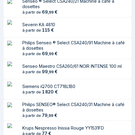
Senseo ® Select CSA240/21 Machine à café à
Placement de
Comptoir
dosettes
l'appareil
69
€
à partir de
,
99
Type de produit
Cafetière à dosette
Severin KA 4810
Capacité du
115
0,8 L
€
à partir de
réservoir d'eau
Philips Senseo ® Select CSA240/91 Machine à café
Type d'entrée à
Capsule de café
à dosettes
69
€
à partir de
café
,
99
Type de cafetière
Entièrement automatique
Senseo Maestro CSA260/61 NOIR INTENSE 100 ml
99
€
à partir de
,
99
Pression maximum
15 bar
Siemens iQ700 CT718L1B0
Ergonomie
1 820
€
à partir de
Couleur du produit
Noir, Gris
Philips SENSEO® Select CSA240/31 Machine à café
à dosettes
Type de
Boutons, Foie
79
€
à partir de
,
99
commande
Krups Nespresso Inissia Rouge YY1531FD
Écran integré
Non
77
€
à partir de