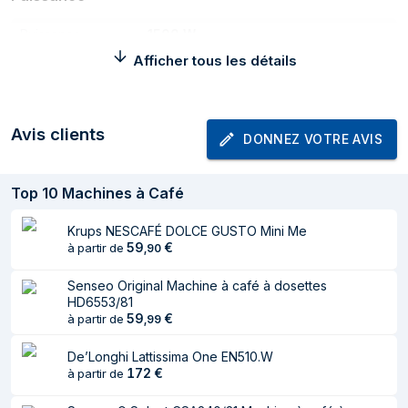
Puissance
1500 W
Afficher tous les détails
Classe d'efficacité
A
énergétique
Coupure
Oui
Avis clients
DONNEZ VOTRE AVIS
automatique de
l'alimentation
Top
10
Machines à Café
Poids et dimensions
Krups NESCAFÉ DOLCE GUSTO Mini Me
Largeur
160 mm
59
€
à partir de
,
90
Profondeur
240 mm
Senseo Original Machine à café à dosettes
HD6553/81
Hauteur
305 mm
59
€
à partir de
,
99
Poids
2,5 kg
De’Longhi Lattissima One EN510.W
représentation / réalisation
172
€
à partir de