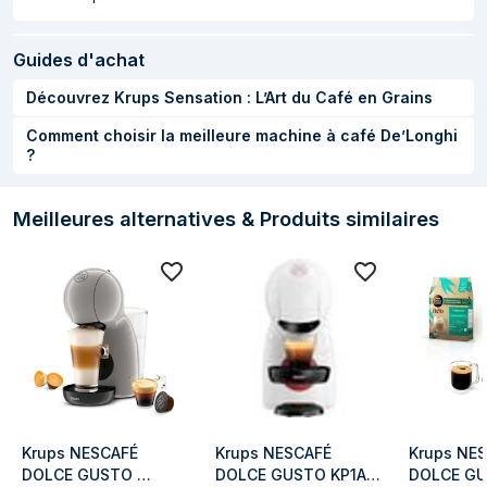
Fonctions et programmes de cuisson
Guides d'achat
Multi-boissons
Oui
Découvrez Krups Sensation : L’Art du Café en Grains
Fabrication
Oui
Comment choisir la meilleure machine à café De’Longhi
d'expresso
?
Fabrication de
Oui
capucccino
Meilleures alternatives & Produits similaires
Fabrication de café
Oui
Informations sur l'emballage
Quantité
1 pièce(s)
Largeur du colis
195 mm
Profondeur du colis
277 mm
Hauteur du colis
350 mm
Krups NESCAFÉ 
Krups NESCAFÉ 
Krups NES
DOLCE GUSTO 
DOLCE GUSTO KP1A31 
DOLCE GU