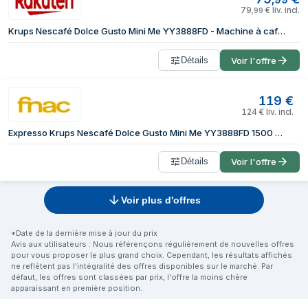
79
€
liv. incl.
,
99
Krups Nescafé Dolce Gusto Mini Me YY3888FD - Machine à café - 15 bar - gris arctique/noir
Détails
Voir l'offre
119
€
124
€
liv. incl.
Expresso Krups Nescafé Dolce Gusto Mini Me YY3888FD 1500 W Gris arctic et Noir
Détails
Voir l'offre
Voir plus d'offres
*Date de la dernière mise à jour du prix
Avis aux utilisateurs : Nous référençons régulièrement de nouvelles offres
pour vous proposer le plus grand choix. Cependant, les résultats affichés
ne reflètent pas l'intégralité des offres disponibles sur le marché. Par
défaut, les offres sont classées par prix, l'offre la moins chère
apparaissant en première position.