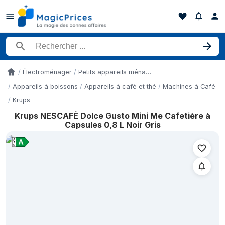
Rechercher un produit
Électroménager
Petits appareils ménagers
Accueil
Appareils à boissons
Appareils à café et thé
Machines à Café
Krups
Krups NESCAFÉ Dolce Gusto Mini Me Cafetière à
Historique des prix de Krups NESCAFÉ Dolce Gusto Mini Me Cafe
Capsules 0,8 L Noir Gris
Date
10 mai 2026
14 mai 2026
18 mai 2026
22 mai 2026
26 mai 2026
30 mai 2026
6 juin 2026