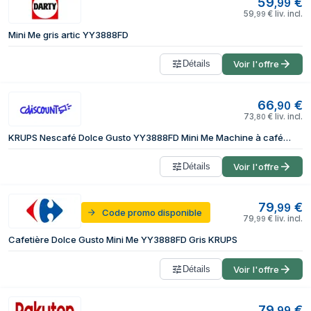
59
€
,
99
59
€
liv. incl.
,
99
Mini Me gris artic YY3888FD
Détails
Voir l'offre
66
€
,
90
73
€
liv. incl.
,
80
KRUPS Nescafé Dolce Gusto YY3888FD Mini Me Machine à café expresso Pression 15 bars Curseur de dosage Cafetière dosettes Gris
Détails
Voir l'offre
79
€
,
99
Code promo disponible
79
€
liv. incl.
,
99
Cafetière Dolce Gusto Mini Me YY3888FD Gris KRUPS
Détails
Voir l'offre
79
€
,
99