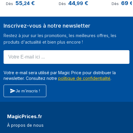
Poids du paquet
3,2 kg
55
€
44
€
69
KP1A3AF0 Cafetière à 
Cafetière à dosette 
KP830110 C
,
24
,
99
Dès
Dès
Dès
dosette Semi-
Semi-Automatique 
dosette S
Type d'emballage
Boîte
Automatique
0,8L
Automatiq
Inscrivez-vous à notre newsletter
Restez à jour sur les promotions, les meilleures offres, les
produits d'actualité et bien plus encore !
Votre E-mail ici ...
Votre e-mail sera utilisé par Magic Price pour distribuer la
newsletter. Consultez notre
politique de confidentialité
.
Je m'inscris !
MagicPrices.fr
À propos de nous