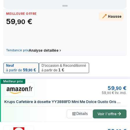
20 juin 2026
9 juillet 2026
MEILLEURE OFFRE
Hausse
59
€
13 juillet 2026
,
90
15 juillet 2026
18 juillet 2026
23 juillet 2026
27 juillet 2026
Tendance prix
Analyse détaillée
›
7 août 2026
Neuf
D'occasion & Reconditionné
59
€
1
€
à partir de
,
90
à partir de
Comparer les prix de Krups NESCAFÉ Dol
Meilleur prix
59
€
,
90
59
€
liv. incl.
,
90
Krups Cafetière à dosette YY3888FD Mini Me Dolce Gusto Gris artic
Détails
Voir l'offre