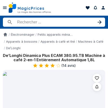
Rechercher un produit
Électroménager
Petits appareils ménagers
Accueil
Appareils à boissons
Appareils à café et thé
Machines à Café
De’Longhi
De’Longhi Dinamica Plus ECAM 380.95.TB Machine à
Historique des prix de De’Longhi Dinamica Plus ECAM 380.95.T
café 2-en-1 Entièrement Automatique 1,8L
Date
(
14 avis
)
10 mai 2026
14 mai 2026
18 mai 2026
27 mai 2026
2 juin 2026
3 juin 2026
12 juin 2026