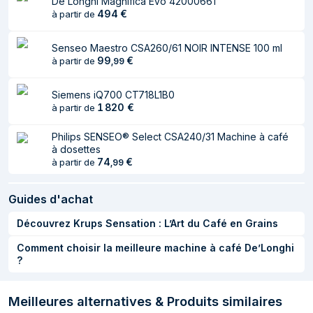
De’Longhi Magnifica Evo 42000661
494
€
Type de
à partir de
Tactile
commande
Senseo Maestro CSA260/61 NOIR INTENSE 100 ml
Écran integré
Oui
99
€
à partir de
,
99
Matériau du
Plastique
Siemens iQ700 CT718L1B0
boîtier/corps
1 820
€
à partir de
Taille de l'écran
8,89 cm (3.5")
Philips SENSEO® Select CSA240/31 Machine à café
Type d'écran
TFT
à dosettes
74
€
à partir de
,
99
Affichage couleur
Oui
Réservoir d'eau
Oui
Guides d'achat
amovible
Découvrez Krups Sensation : L’Art du Café en Grains
Fonctions et programmes de cuisson
Comment choisir la meilleure machine à café De’Longhi
?
Multi-boissons
Oui
Fabrication
Oui
Meilleures alternatives & Produits similaires
d'expresso