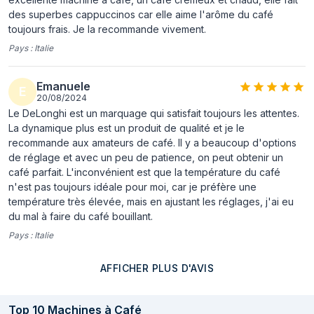
des superbes cappuccinos car elle aime l'arôme du café
réglable
toujours frais. Je la recommande vivement.
Système d'eau
Oui
Pays :
Italie
chaude
Pression maximum
15 bar
Emanuele
E
20/08/2024
Type de broyeur
Meuleuse à métaux
Le DeLonghi est un marquage qui satisfait toujours les attentes.
La dynamique plus est un produit de qualité et je le
Paramètres
Oui
recommande aux amateurs de café. Il y a beaucoup d'options
réglables moulin
de réglage et avec un peu de patience, on peut obtenir un
café parfait. L'inconvénient est que la température du café
Nombre de
13
n'est pas toujours idéale pour moi, car je préfère une
paramètres moulin
température très élevée, mais en ajustant les réglages, j'ai eu
Capacité du
300 g
du mal à faire du café bouillant.
réservoir à grains
Pays :
Italie
Mousseur à lait
Oui
AFFICHER PLUS D'AVIS
Réservoir à lait
Oui
Type d'ajout de lait
Automatique
Top
10
Machines à Café