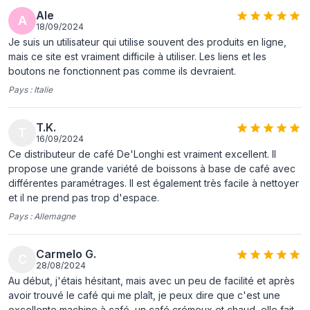
Poids
9,5 kg
Ale
A
18/09/2024
représentation / réalisation
Je suis un utilisateur qui utilise souvent des produits en ligne,
mais ce site est vraiment difficile à utiliser. Les liens et les
Placement de
Comptoir
boutons ne fonctionnent pas comme ils devraient.
l'appareil
Pays :
Italie
Type de produit
Machine à café 2-en-1
T.K.
Capacité du
1,8 L
T
16/09/2024
réservoir d'eau
Ce distributeur de café De'Longhi est vraiment excellent. Il
propose une grande variété de boissons à base de café avec
Type d'entrée à
Café en grains, Café moulu
différentes paramétrages. Il est également très facile à nettoyer
café
et il ne prend pas trop d'espace.
Type de cafetière
Entièrement automatique
Pays :
Allemagne
Réservoir de café
Tasse
Carmelo G.
C
Capacité en tasses
2 tasses
28/08/2024
Au début, j'étais hésitant, mais avec un peu de facilité et après
Broyeur intégré
Oui
avoir trouvé le café qui me plaît, je peux dire que c'est une
excellente machine à café, un café crémeux et chaud, elle fait
Intensité du café
Oui