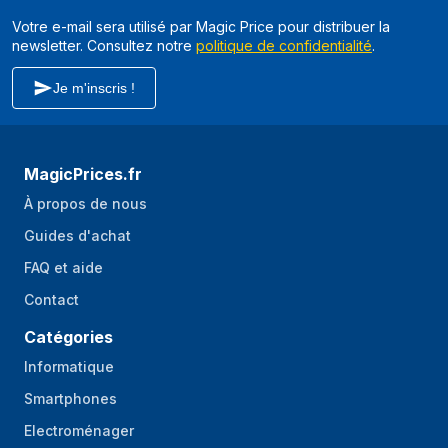
Votre e-mail sera utilisé par Magic Price pour distribuer la
Fabrication de
Oui
newsletter. Consultez notre
politique de confidentialité
.
Lungo
Fabrication de lait
Oui
Je m'inscris !
chaud
Fabrication de thé
Oui
MagicPrices.fr
Informations sur l'emballage
À propos de nous
Quantité
1 pièce(s)
Guides d'achat
FAQ et aide
Contact
Catégories
Informatique
Smartphones
Electroménager