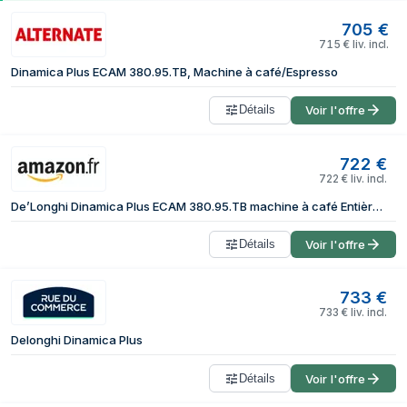
705
€
715
€
liv. incl.
Dinamica Plus ECAM 380.95.TB, Machine à café/Espresso
Détails
Voir l'offre
722
€
722
€
liv. incl.
De’Longhi Dinamica Plus ECAM 380.95.TB machine à café Entièrement automatique Machine à café 2-en-1 1,8 L
Détails
Voir l'offre
733
€
733
€
liv. incl.
Delonghi Dinamica Plus
Détails
Voir l'offre