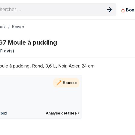
Bon
n produit
aux
Kaiser
s 3 derniers mois
67 Moule à pudding
Prix
11 avis
)
ule à pudding, Rond, 3,6 L, Noir, Acier, 24 cm
Hausse
Analyse détaillée
›
 prix