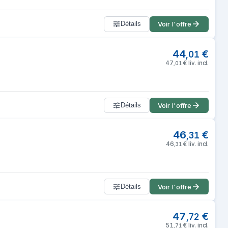
Détails
Voir l'offre
44
€
,
01
47
€
liv. incl.
,
01
Détails
Voir l'offre
46
€
,
31
46
€
liv. incl.
,
31
Détails
Voir l'offre
47
€
,
72
51
€
liv. incl.
,
71