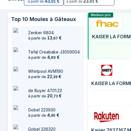
43
€
23
€
,
01
,
01
à partir de
à partir de
9 juillet 2026
43,98 €
28 juillet 2026
43,97 €
Comparer les 
Meilleur prix
Top
10
Moules à Gâteaux
6 août 2026
43,01 €
Zenker 6804
KAISER LA FOR
13
€
à partir de
,
67
Tefal Creabake J3059004
4
€
à partir de
,
89
Whirlpool AVM190
22
€
à partir de
,
39
KAISER LA FORM
de Buyer 4701.22
20
€
à partir de
,
73
Gobel 223930
4
€
à partir de
,
65
Gobel 226320
Kaiser 7637167 M