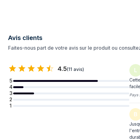
Avis clients
Faites-nous part de votre avis sur le produit ou consult
4.5
(
11 avis
)
L
Cette
5
facil
4
3
Pays 
2
1
B
Jusqu
l'ent
durab