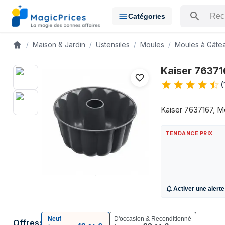
Catégories
Rechercher u
Maison & Jardin
Ustensiles
Moules
Moules à Gâte
Accueil
Historique des prix de Kaiser 7637167 Moule à pudding sur le
Kaiser 76371
Date
(
9 mai 2026
42,54 €
12 mai 2026
42,54 €
Kaiser 7637167, Mo
15 mai 2026
42,54 €
20 mai 2026
42,54 €
TENDANCE PRIX
26 mai 2026
41,99 €
31 mai 2026
42 €
3 juin 2026
41,99 €
13 juin 2026
41,99 €
Activer une alerte
21 juin 2026
43,01 €
28 juin 2026
43,01 €
3 juillet 2026
43,01 €
Neuf
D'occasion & Reconditionné
Offres: