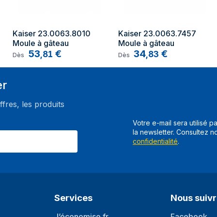
Kaiser 23.0063.8010 
Kaiser 23.0063.7457 
Moule à gâteau
Moule à gâteau
53
€
34
€
,
81
,
83
Dès
Dès
er
ffres, les produits
Votre e-mail sera utilisé p
la newsletter. Consultez n
confidentialité
.
Services
Nous suiv
J’économise.fr
Facebook