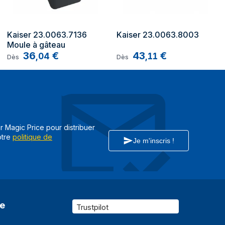
Kaiser 23.0063.7136 
Kaiser 23.0063.8003
Moule à gâteau
36
€
43
€
,
04
,
11
Dès
Dès
ar Magic Price pour distribuer
otre
politique de
Je m'inscris !
re
Trustpilot