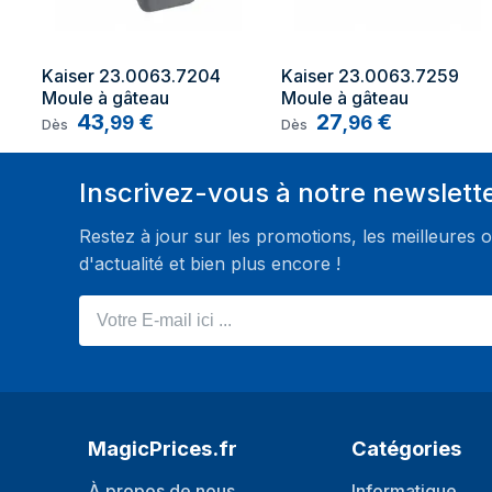
Kaiser 23.0063.7204 
Kaiser 23.0063.7259 
Moule à gâteau
Moule à gâteau
43
€
27
€
,
99
,
96
Dès
Dès
Inscrivez-vous à notre newslett
Restez à jour sur les promotions, les meilleures o
d'actualité et bien plus encore !
Votre E-mail ici ...
MagicPrices.fr
Catégories
À propos de nous
Informatique