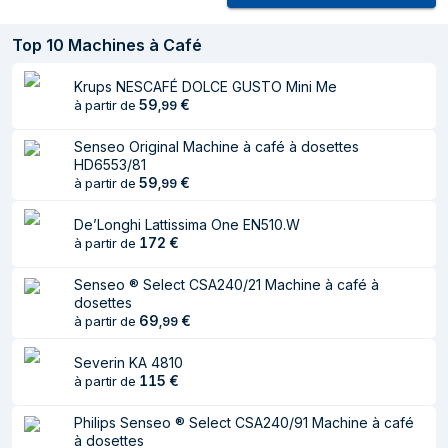
Hauteur
254 mm
Top
10
Machines à Café
représentation / réalisation
Krups NESCAFÉ DOLCE GUSTO Mini Me
59
€
à partir de
,
99
Placement de
Comptoir
l'appareil
Senseo Original Machine à café à dosettes
HD6553/81
Type de produit
Machine à expresso
59
€
à partir de
,
99
Capacité du
0,75 L
De’Longhi Lattissima One EN510.W
réservoir d'eau
172
€
à partir de
Type d'entrée à
Capsule de café
Senseo ® Select CSA240/21 Machine à café à
café
dosettes
69
€
à partir de
,
99
Type de cafetière
Semi-automatique
Réservoir de café
Tasse
Severin KA 4810
115
€
à partir de
Capacité en tasses
1 tasses
Philips Senseo ® Select CSA240/91 Machine à café
Broyeur intégré
Non
à dosettes