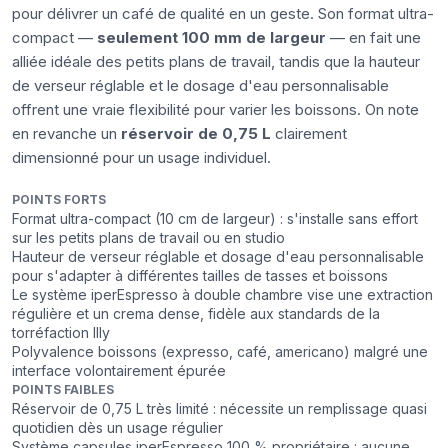
pour délivrer un café de qualité en un geste. Son format ultra-
compact —
seulement 100 mm de largeur
— en fait une
alliée idéale des petits plans de travail, tandis que la hauteur
de verseur réglable et le dosage d'eau personnalisable
offrent une vraie flexibilité pour varier les boissons. On note
en revanche un
réservoir de 0,75 L
clairement
dimensionné pour un usage individuel.
POINTS FORTS
Format ultra-compact (10 cm de largeur) : s'installe sans effort
sur les petits plans de travail ou en studio
Hauteur de verseur réglable et dosage d'eau personnalisable
pour s'adapter à différentes tailles de tasses et boissons
Le système iperEspresso à double chambre vise une extraction
régulière et un crema dense, fidèle aux standards de la
torréfaction Illy
Polyvalence boissons (expresso, café, americano) malgré une
interface volontairement épurée
POINTS FAIBLES
Réservoir de 0,75 L très limité : nécessite un remplissage quasi
quotidien dès un usage régulier
Système capsules iperEspresso 100 % propriétaire : aucune