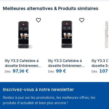
Type de
Boutons
commande
Meilleures alternatives & Produits similaires
Écran integré
Non
Nom de la couleur
SKY BLUE
Fonction veille
Oui
Longueur du câble
1 m
Détails techniques
Illy Y3.3 Cafetière à 
Illy Y3.3 Cafetière à 
Illy Y3.3 C
Période de
2 année(s)
dosette Entièrement 
dosette Entièrement 
dosette En
garantie
97
€
99
€
107
Automatique 0,75L
Automatique 0,75L
Automati
,
36
Dès
Dès
Dès
Fonctions et programmes de cuisson
Multi beverage
Oui
Inscrivez-vous à notre newsletter
Fabrication
Oui
Restez à jour sur les promotions, les meilleures offres, les
d'expresso
produits d'actualité et bien plus encore !