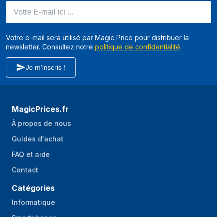
Fabrication de
Non
Votre E-mail ici ...
capucccino
Fabrication de café
Oui
Votre e-mail sera utilisé par Magic Price pour distribuer la
newsletter. Consultez notre
politique de confidentialité
.
Fabrication
Oui
d'americano
Je m'inscris !
Informations sur l'emballage
Quantité
1 pièce(s)
MagicPrices.fr
À propos de nous
Guides d'achat
FAQ et aide
Contact
Catégories
Informatique