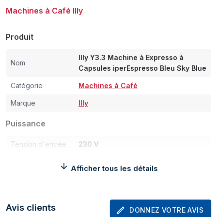
Machines à Café Illy
Produit
Illy Y3.3 Machine à Expresso à
Nom
Capsules iperEspresso Bleu Sky Blue
Catégorie
Machines à Café
Marque
Illy
Puissance
Tension d'entrée
230 V
AC
Afficher tous les détails
Poids et dimensions
Largeur
100 mm
Avis clients
DONNEZ VOTRE AVIS
Profondeur
298 mm