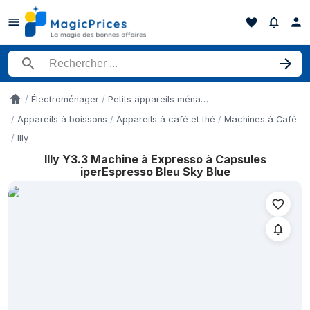
Rechercher un produit
Électroménager
Petits appareils ménagers
Accueil
Appareils à boissons
Appareils à café et thé
Machines à Café
Illy
Illy Y3.3 Machine à Expresso à Capsules
Historique des prix de Illy Y3.3 Machine à Expresso à Capsules
iperEspresso Bleu Sky Blue
Date
11 mai 2026
15 mai 2026
17 mai 2026
18 mai 2026
21 mai 2026
5 juin 2026
10 juin 2026