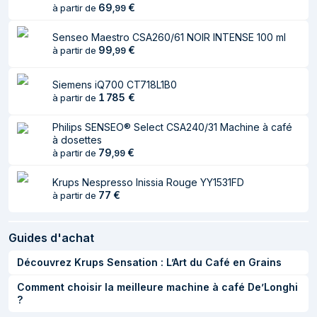
69
€
à partir de
,
99
Intensité du café
Non
réglable
Senseo Maestro CSA260/61 NOIR INTENSE 100 ml
99
€
à partir de
,
99
Système de
iperEspresso
capsule/dosette de
Siemens iQ700 CT718L1B0
café
1 785
€
à partir de
Pression maximum
19 bar
Philips SENSEO® Select CSA240/31 Machine à café
Hauteur de verseur
Oui
à dosettes
de café réglable
79
€
à partir de
,
99
Quantité d'eau
Oui
Krups Nespresso Inissia Rouge YY1531FD
réglable
77
€
à partir de
Arrêt automatique
Oui
de l'écoulement
Guides d'achat
Découvrez Krups Sensation : L’Art du Café en Grains
Ergonomie
Comment choisir la meilleure machine à café De’Longhi
Couleur du produit
Bleu
?