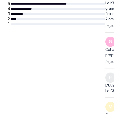
Le Kä
5
Tension d'entrée AC
220 - 240 V
grand
4
3
finir
Fréquence d'entrée AC
50/60 Hz
2
Alors
1
Pays 
G
Cet a
propr
Pays 
P
L'Uti
Le Ch
M