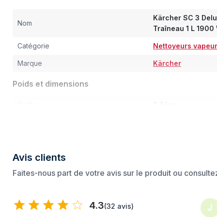
Kärcher SC 3 Delu
Nom
Traîneau 1 L 1900
Catégorie
Nettoyeurs vapeu
Marque
Kärcher
Poids et dimensions
Poids
3,3 kg
Largeur
251 mm
Profondeur
361 mm
Avis clients
Hauteur
282 mm
Faites-nous part de votre avis sur le produit ou consult
Poids du paquet
5,7 kg
Puissance
4.3
(
32 avis
)
J
Puissance
1900 W