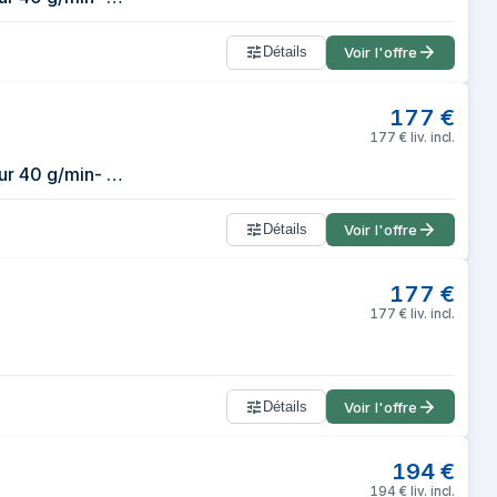
Détails
Voir l'offre
177
€
177
€
liv. incl.
Nettoyeur vapeur Karcher SC 3 Deluxe Easyfix - Pression 3.5 bar- Débit vapeur 40 g/min- Temps de chauffe rapide- Kit sols Easyfix
Détails
Voir l'offre
177
€
177
€
liv. incl.
Détails
Voir l'offre
194
€
194
€
liv. incl.