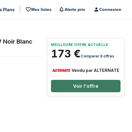
s Plans
Mes listes
Alerte prix
Connexion
r
 Noir Blanc
MEILLEURE OFFRE ACTUELLE
173
€
Comparer 9 offres
Vendu par ALTERNATE
Voir l'offre