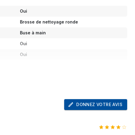
Oui
Brosse de nettoyage ronde
Buse à main
Oui
Oui
1 L
Noir, Blanc
50 cm
DONNEZ VOTRE AVIS
100 cm
2,2 m