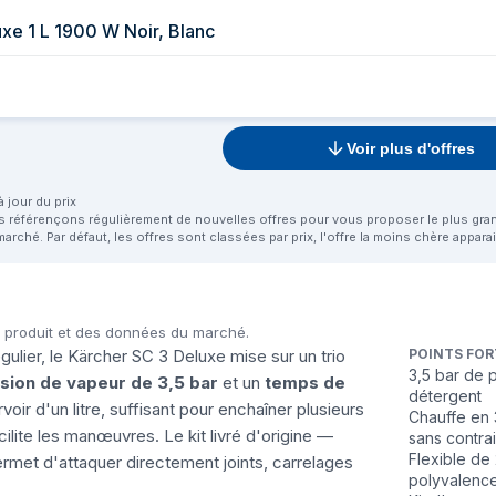
xe 1 L 1900 W Noir, Blanc
Voir plus d'offres
 jour du prix
us référençons régulièrement de nouvelles offres pour vous proposer le plus grand 
marché. Par défaut, les offres sont classées par prix, l'offre la moins chère appar
u produit et des données du marché.
ulier, le Kärcher SC 3 Deluxe mise sur un trio
POINTS FOR
3,5 bar de p
sion de vapeur de 3,5 bar
et un
temps de
détergent
ir d'un litre, suffisant pour enchaîner plusieurs
Chauffe en 
cilite les manœuvres. Le kit livré d'origine —
sans contra
Flexible de
rmet d'attaquer directement joints, carrelages
polyvalence