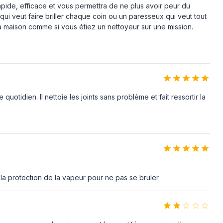
apide, efficace et vous permettra de ne plus avoir peur du
ui veut faire briller chaque coin ou un paresseux qui veut tout
Oui
 la maison comme si vous étiez un nettoyeur sur une mission.
Oui
4 m
uotidien. Il nettoie les joints sans problème et fait ressortir la
3,5 bar
Oui
Oui
0,5 min
 la protection de la vapeur pour ne pas se bruler