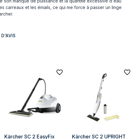
 par son manque de puissance et la quantité excessive d'eau
 les carreaux et les émails, ce qui me force à passer un linge
rcher.
 D'AVIS
Kärcher SC 2 EasyFix 
Kärcher SC 2 UPRIGHT 