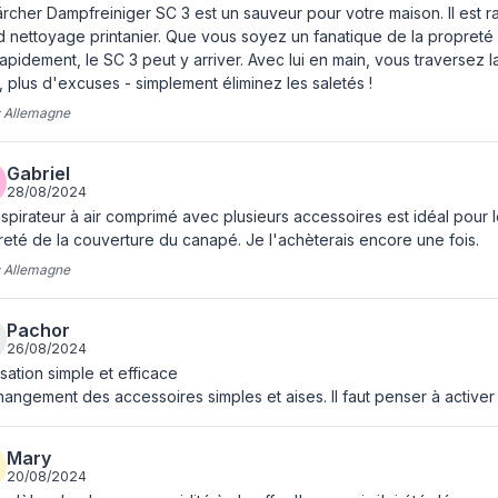
Ergonomie
rcher Dampfreiniger SC 3 est un sauveur pour votre maison. Il est r
 nettoyage printanier. Que vous soyez un fanatique de la propreté q
Sécurité enfant
 rapidement, le SC 3 peut y arriver. Avec lui en main, vous traversez
, plus d'excuses - simplement éliminez les saletés !
Détartrage et nettoyage
:
Allemagne
Longueur de câble
Gabriel
représentation / réalisation
28/08/2024
spirateur à air comprimé avec plusieurs accessoires est idéal pour le q
Pression de vapeur
eté de la couverture du canapé. Je l'achèterais encore une fois.
vapeur réglable
:
Allemagne
Vanne de sécurité
Pachor
Temps de préparation
26/08/2024
lisation simple et efficace
angement des accessoires simples et aises. Il faut penser à activer
Mary
20/08/2024