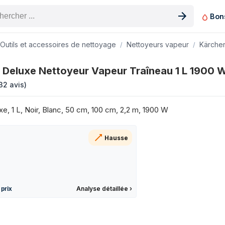
Bon
n produit
Outils et accessoires de nettoyage
Nettoyeurs vapeur
Kärche
Traîneau 1 L 1900 W Noir Blanc sur les 3 derniers mois
 Deluxe Nettoyeur Vapeur Traîneau 1 L 1900 W
Prix
32 avis
)
147 €
149 €
e, 1 L, Noir, Blanc, 50 cm, 100 cm, 2,2 m, 1900 W
179 €
145 €
Hausse
180 €
149 €
149 €
173 €
Analyse détaillée
›
 prix
173 €
155 €
173 €