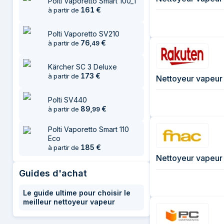
Polti Vaporetto Smart 100_T
161
€
à partir de
Polti Vaporetto SV210
76
€
à partir de
,
49
Kärcher SC 3 Deluxe
173
€
à partir de
Polti SV440
89
€
à partir de
,
99
Polti Vaporetto Smart 110
Eco
185
€
à partir de
Nettoyeur vapeur
Guides d'achat
Le guide ultime pour choisir le
meilleur nettoyeur vapeur