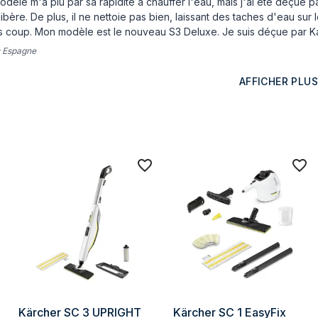
dèle m'a plu par sa rapidité à chauffer l'eau, mais j'ai été déçue
 libère. De plus, il ne nettoie pas bien, laissant des taches d'eau sur
s coup. Mon modèle est le nouveau S3 Deluxe. Je suis déçue par Ka
:
Espagne
AFFICHER PLUS
Kärcher SC 3 UPRIGHT 
Kärcher SC 1 EasyFix 