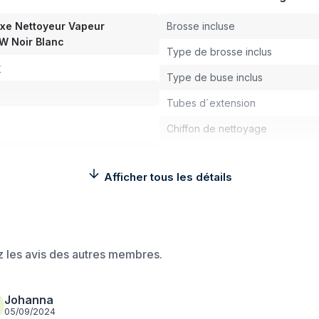
xe Nettoyeur Vapeur
Brosse incluse
 W Noir Blanc
Type de brosse inclus
r
Type de buse inclus
Tubes d´extension
Chiffon de nettoyage
Design
Afficher tous les détails
Capacité
Couleur du produit
Longeur minimale de tube
ez les avis des autres membres.
Longeur maximale de tube
Longueur du tuyau
Johanna
05/09/2024