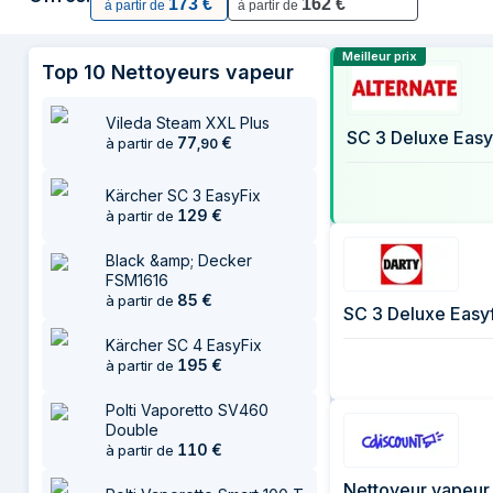
173
€
162
€
à partir de
à partir de
13 juillet 2026
17 juillet 2026
Comparer les 
Meilleur prix
Top
10
Nettoyeurs vapeur
24 juillet 2026
25 juillet 2026
Vileda Steam XXL Plus
SC 3 Deluxe Easy
77
€
à partir de
,
90
Kärcher SC 3 EasyFix
129
€
à partir de
Black &amp; Decker
FSM1616
85
€
à partir de
SC 3 Deluxe Easyf
Kärcher SC 4 EasyFix
195
€
à partir de
Polti Vaporetto SV460
Double
110
€
à partir de