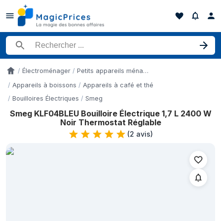
Rechercher un produit
Électroménager
Petits appareils ménagers
Accueil
Appareils à boissons
Appareils à café et thé
Bouilloires Électriques
Smeg
Smeg KLF04BLEU Bouilloire Électrique 1,7 L 2400 W
Historique des prix de Smeg KLF04BLEU Bouilloire Électrique 1
Noir Thermostat Réglable
Date
(
2 avis
)
9 mai 2026
12 mai 2026
14 mai 2026
16 mai 2026
19 mai 2026
10 juin 2026
14 juin 2026