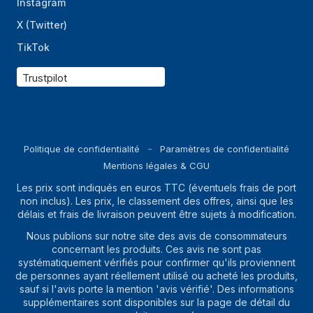
Instagram
Couvercle à
Oui
X (Twitter)
charnière
TikTok
Couvercle
Oui
verrouillable
Trustpilot
couvercle
Bouton
d'ouverture
Poignée
Oui
Politique de confidentialité
Paramètres de confidentialité
ergonomique
Mentions légales & CGU
Lumière
Oui
Les prix sont indiqués en euros TTC (éventuels frais de port
d'indication
non inclus). Les prix, le classement des offres, ainsi que les
délais et frais de livraison peuvent être sujets à modification.
Informations sur l'emballage
Nous publions sur notre site des avis de consommateurs
concernant les produits. Ces avis ne sont pas
Quantité
1 pièce(s)
systématiquement vérifiés pour confirmer qu'ils proviennent
de personnes ayant réellement utilisé ou acheté les produits,
Largeur du colis
294 mm
sauf si l'avis porte la mention 'avis vérifié'. Des informations
supplémentaires sont disponibles sur la page de détail du
Profondeur du colis
228 mm