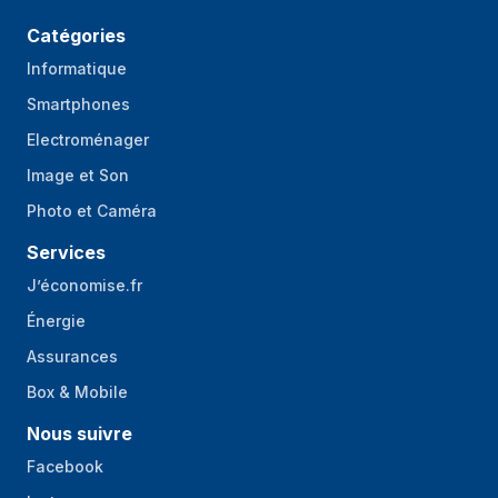
Ergonomie
Catégories
Coupure
Oui
Informatique
automatique de
Smartphones
l'alimentation
Electroménager
Sans fil
Oui
Image et Son
Longueur du câble
1 m
Photo et Caméra
Stockage de cable
Oui
Services
Base 360 °
Oui
J’économise.fr
Interrupteur
Oui
Énergie
d'alimentation
Assurances
lumineux
Box & Mobile
Bouton
Oui
marche/arrêt
Nous suivre
intégré
Facebook
Pieds antidérapants
Oui