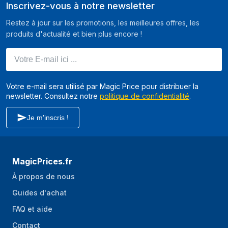
Inscrivez-vous à notre newsletter
Fonction garder au
Oui
chaud
Restez à jour sur les promotions, les meilleures offres, les
produits d'actualité et bien plus encore !
Durée de la
20 min
fonction maintien au
Votre E-mail ici ...
chaud
Filtrage
Oui
Votre e-mail sera utilisé par Magic Price pour distribuer la
newsletter. Consultez notre
politique de confidentialité
.
Filtre démontable
Oui
Matériaux du filtre
Acier inoxydable
Je m'inscris !
Élément de chauffe
Oui
dissimulé
MagicPrices.fr
Températures
Oui
préprogrammées
À propos de nous
Guides d'achat
Pays d'origine
Chine
FAQ et aide
Signal auditif "Prêt"
Oui
Contact