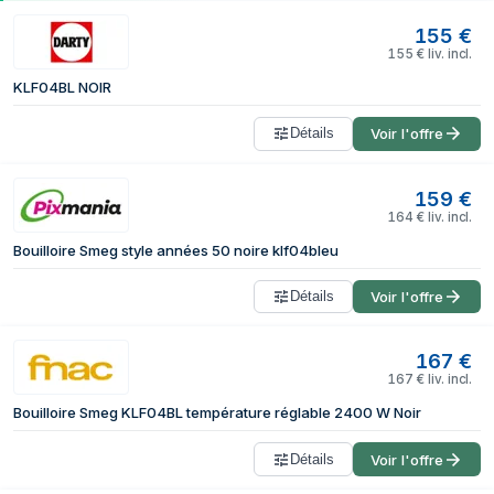
155
€
155
€
liv. incl.
KLF04BL NOIR
Détails
Voir l'offre
159
€
164
€
liv. incl.
Bouilloire Smeg style années 50 noire klf04bleu
Détails
Voir l'offre
167
€
167
€
liv. incl.
Bouilloire Smeg KLF04BL température réglable 2400 W Noir
Détails
Voir l'offre