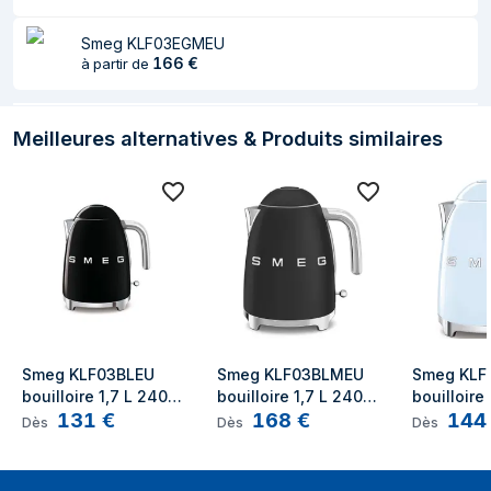
Couleur du produit
Noir
Smeg KLF03EGMEU
166
€
à partir de
Matériau du
Plastique, Acier inoxydable
boîtier/corps
Thermostat
Oui
Meilleures alternatives & Produits similaires
réglable
Filtre anti-calcaire
Oui
Type de
Boutons, Foie
commande
Nombre de
7
réglages
température
Smeg KLF03BLEU 
Smeg KLF03BLMEU 
Smeg KLF
Indicateur de
Oui
bouilloire 1,7 L 2400 
bouilloire 1,7 L 2400 
bouilloire 
niveau d'eau
131
€
168
€
144
W Noir
W Noir, Chrome
W Bleu
Dès
Dès
Dès
Arrêt de sécurité en
Oui
cas de surchauffe