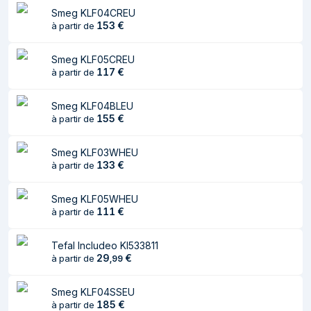
Poids
1,8 kg
Smeg KLF04CREU
153
€
à partir de
Données logistiques
Smeg KLF05CREU
Poids brut de la
277 kg
117
€
à partir de
palette
Smeg KLF04BLEU
Couches par
7 pièce(s)
155
€
à partir de
palette
Produits par
12 pièce(s)
Smeg KLF03WHEU
couche de palette
133
€
à partir de
Produits par palette
84 pièce(s)
Smeg KLF05WHEU
111
€
à partir de
GTIN de la palette
8017709231309
(EAN/UPC)
Tefal Includeo KI533811
Caractéristiques
29
€
à partir de
,
99
Capacité du
1,7 L
Smeg KLF04SSEU
réservoir d'eau
185
€
à partir de