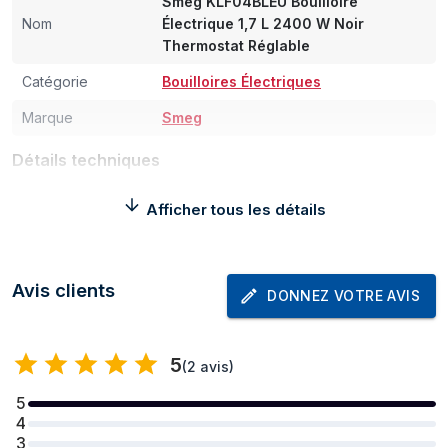
Smeg KLF04BLEU Bouilloire
Nom
Électrique 1,7 L 2400 W Noir
Thermostat Réglable
Catégorie
Bouilloires Électriques
Marque
Smeg
Détails techniques
Hauteur nette de
198 cm
Afficher tous les détails
palette
Profondeur nette
120 cm
de palette
Avis clients
DONNEZ VOTRE AVIS
Largeur nette de
80 cm
palette
5
(
2 avis
)
Poids net de la
151,2 kg
palette
5
4
Taxe chimique
Non
3