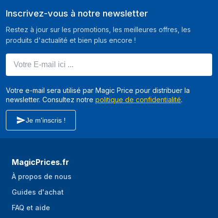
Inscrivez-vous à notre newsletter
Ergonomie
Restez à jour sur les promotions, les meilleures offres, les
La poignée
Oui
produits d'actualité et bien plus encore !
réglable
Votre E-mail ici ...
Rechargeable à
Oui
tout moment
Votre e-mail sera utilisé par Magic Price pour distribuer la
représentation / réalisation
newsletter. Consultez notre
politique de confidentialité
.
Pression de vapeur
4 bar
Je m'inscris !
Temps de
3 min
préparation
MagicPrices.fr
Température (max)
145 °C
À propos de nous
Guides d'achat
FAQ et aide