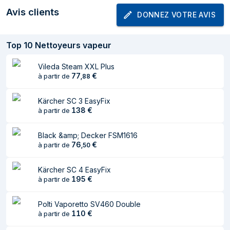
Poids
7 kg
Avis clients
DONNEZ VOTRE AVIS
Largeur
298 mm
Top
10
Nettoyeurs vapeur
Profondeur
460 mm
Hauteur
265 mm
Vileda Steam XXL Plus
77
€
à partir de
,
88
Poids du paquet
9,4 kg
Kärcher SC 3 EasyFix
Puissance
138
€
à partir de
Puissance
2250 W
Black &amp; Decker FSM1616
76
€
à partir de
,
50
Tension d'entrée
220-240 V
AC
Kärcher SC 4 EasyFix
Fréquence
50 Hz
195
€
à partir de
d'entrée AC
Polti Vaporetto SV460 Double
Contenu de l'emballage
110
€
à partir de