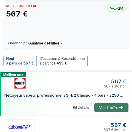
30 juin 2026
MEILLEURE OFFRE
-3%
567
€
1 juillet 2026
4 juillet 2026
4 juillet 2026
25 juillet 2026
28 juillet 2026
Tendance prix
Analyse détaillée
›
29 juillet 2026
31 juillet 2026
Neuf
D'occasion & Reconditionné
567
€
459
€
à partir de
à partir de
1 août 2026
Comparer les prix de Karcher AG SG 4/2
Meilleur prix
567
€
567
€
liv. incl.
Nettoyeur vapeur professionnel SG 4/2 Classic - 4 bars - 2250 W - temp max 145°C - réservoir 1.5l
Détails
Voir l'offre
567
€
567
€
liv. incl.