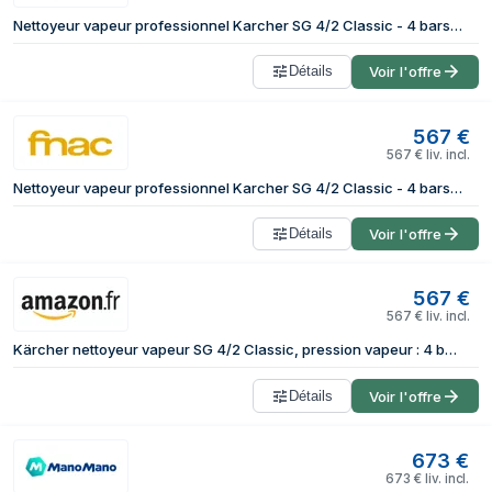
Nettoyeur vapeur professionnel Karcher SG 4/2 Classic - 4 bars - 2250 W - temp max 145°C - réservoir 1.5l
Détails
Voir l'offre
567
€
567
€
liv. incl.
Nettoyeur vapeur professionnel Karcher SG 4/2 Classic - 4 bars - 2250 W - temp max 145°C - réservoir 1.5l
Détails
Voir l'offre
567
€
567
€
liv. incl.
Kärcher nettoyeur vapeur SG 4/2 Classic, pression vapeur : 4 bars, réservoir : 0,5 l chaudière + 1,5 l réservoir d'eau propre, buse à main, tuyau vapeur de 2,5 m, Power buse, accessoires multifonction
Détails
Voir l'offre
673
€
673
€
liv. incl.