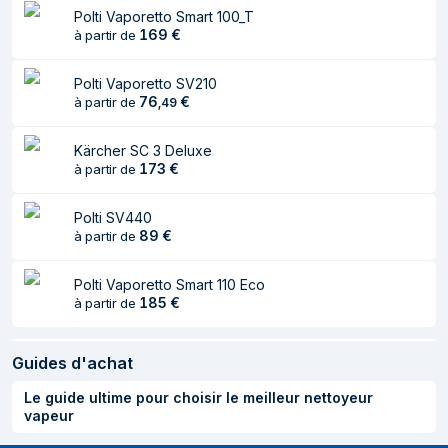
Brosse incluse
Oui
Polti Vaporetto Smart 100_T
169
€
à partir de
buse de pointage
Oui
Design
Polti Vaporetto SV210
76
€
à partir de
,
49
Type
Nettoyeur vapeur portable
Kärcher SC 3 Deluxe
Capacité
0,5 L
173
€
à partir de
Couleur du produit
Anthracite, Noir, Jaune
Polti SV440
Longueur du câble
5 m
89
€
à partir de
Longueur du tuyau
2,5 m
Polti Vaporetto Smart 110 Eco
Capacité du
185
1,5 L
€
à partir de
réservoir de
déchets
Guides d'achat
Couverture
Oui
Le guide ultime pour choisir le meilleur nettoyeur
vapeur
Témoin Prêt-à-
Oui
utiliser