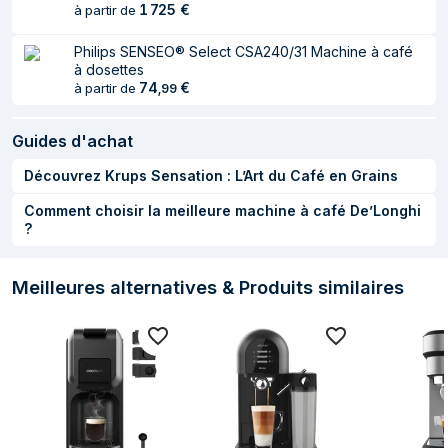
1 725
€
à partir de
Autonettoyant
Oui
Philips SENSEO® Select CSA240/31 Machine à café
Ergonomie
à dosettes
74
€
à partir de
,
99
Couleur du produit
Gris
Type de
Tactile
Guides d'achat
commande
Découvrez Krups Sensation : L’Art du Café en Grains
Écran integré
Oui
Comment choisir la meilleure machine à café De’Longhi
?
Réservoir d'eau
Oui
amovible
Meilleures alternatives & Produits similaires
Facile à nettoyer
Oui
Contenu de l'emballage
Manuel d'utilisation
Oui
Cuillère inclus
Oui