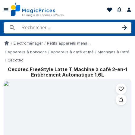
Rechercher un produit
Électroménager
Petits appareils ménagers
Accueil
Appareils à boissons
Appareils à café et thé
Machines à Café
Cecotec
Cecotec FreeStyle Latte T Machine à café 2-en-1
Historique des prix de Cecotec FreeStyle Latte T Machine à ca
Entièrement Automatique 1,6L
Date
5 mai 2026
10 mai 2026
14 mai 2026
19 mai 2026
25 mai 2026
1 juin 2026
7 juin 2026