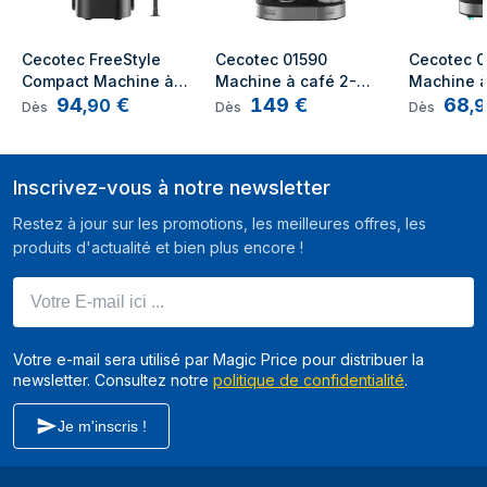
Fonctions et programmes de cuisson
Multi-boissons
Oui
Cecotec FreeStyle 
Cecotec 01590 
Cecotec 0
Compact Machine à 
Machine à café 2-
Machine à
Fabrication
Oui
94
€
149
€
68
expresso Entièrement 
en-1 Entièrement 
Entièremen
,
90
,
9
Dès
Dès
Dès
d'expresso
Automatique 0,8L
Automatique 1,7L
Automatiq
Fabrication de
Oui
capucccino
Inscrivez-vous à notre newsletter
Fabrication de latte
Oui
Restez à jour sur les promotions, les meilleures offres, les
macchiato
produits d'actualité et bien plus encore !
Fabrication de
Oui
Votre E-mail ici ...
Lungo
Fabrication de lait
Oui
Votre e-mail sera utilisé par Magic Price pour distribuer la
chaud
newsletter. Consultez notre
politique de confidentialité
.
Je m'inscris !