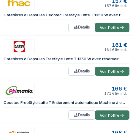
157
€
157
€
liv. incl.
Cafetières à Capsules Cecotec FreeStyle Latte T 1350 W avec réservoir de 400 ml pour 6 types de café
Détails
Voir l'offre
161
€
161
€
liv. incl.
Cafetières à Capsules FreeStyle Latte T 1350 W avec réservoir de 400 ml pour 6 types de café
Détails
Voir l'offre
166
€
171
€
liv. incl.
Cecotec FreeStyle Latte T Entièrement automatique Machine à expresso 1,6 L
Détails
Voir l'offre
168
€