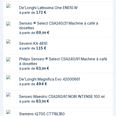
réservoir d'eau
De’Longhi Lattissima One EN510.W
172
€
à partir de
Type d'entrée à
Capsule de café, Café moulu
café
Senseo ® Select CSA240/21 Machine à café à
dosettes
Type de cafetière
Entièrement automatique
69
€
à partir de
,
99
Réservoir de café
Tasse
Severin KA 4810
Broyeur intégré
Non
115
€
à partir de
Système de
Nespresso
Philips Senseo ® Select CSA240/91 Machine à café
capsule/dosette de
à dosettes
café
63
€
à partir de
,
99
Pression maximum
20 bar
De’Longhi Magnifica Evo 42000661
494
€
à partir de
Mousseur à lait
Oui
Réservoir à lait
Oui
Senseo Maestro CSA260/61 NOIR INTENSE 100 ml
83
€
à partir de
,
99
Capacité du
0,4 L
réservoir de lait
Siemens iQ700 CT718L1B0