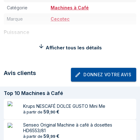
Catégorie
Machines à Café
Marque
Cecotec
Puissance
Puissance
1350 W
Afficher tous les détails
Tension d'entrée
220-240 V
AC
Avis clients
DONNEZ VOTRE AVIS
Fréquence
50 Hz
d'entrée AC
Top
10
Machines à Café
représentation / réalisation
Krups NESCAFÉ DOLCE GUSTO Mini Me
Placement de
Comptoir
59
€
à partir de
,
90
l'appareil
Senseo Original Machine à café à dosettes
Type de produit
Machine à café 2-en-1
HD6553/81
59
€
à partir de
,
99
Capacité du
1,6 L