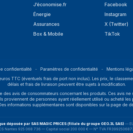
J’économise.fr
Facebook
Énergie
Instagram
Assurances
X (Twitter)
Box & Mobile
TikTok
e confidentialité
Paramètres de confidentialité
Mentions lég
euros TTC (éventuels frais de port non inclus). Les prix, le classemen
délais et frais de livraison peuvent être sujets à modification.
ite des avis de consommateurs concernant les produits. Ces avis ne
ils proviennent de personnes ayant réellement utilisé ou acheté les pr
. Des informations supplémentaires sont disponibles sur la page de d
ue déposée par SAS MAGIC PRICES (filiale du groupe GEO.3L SAS)
—
E
CS Nantes 925 068 736 — Capital social 200 000 € — N° TVA FR399250687