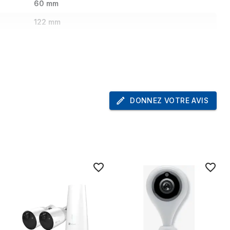
60 mm
122 mm
162 g
1
DONNEZ VOTRE AVIS
USB
Oui
Oui
5 m
Non