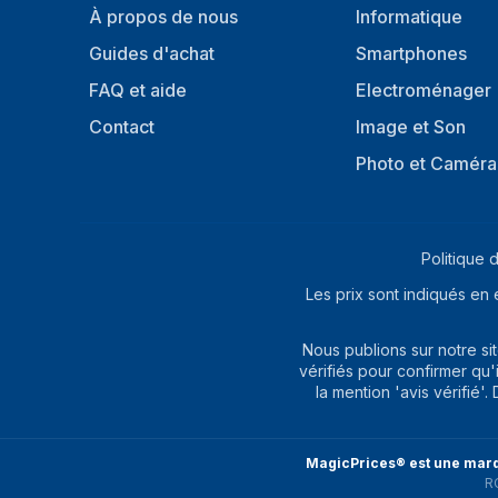
À propos de nous
Informatique
Sortie CC en volts
5
Guides d'achat
Smartphones
Sortie CC en ampères
1 A
FAQ et aide
Electroménager
Contact
Image et Son
Photo et Caméra
Politique d
Les prix sont indiqués en 
Nous publions sur notre s
vérifiés pour confirmer qu'
la mention 'avis vérifié'
MagicPrices® est une marq
R