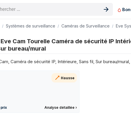
Bon
n produit
Systèmes de surveillance
Caméras de Surveillance
Eve Sy
e sécurité IP Intérieure 1920 x 1080 pixels Sur bureau/mural sur 
Eve Cam Tourelle Caméra de sécurité IP Intéri
Pri
Sur bureau/mural
125 €
145 €
m, Caméra de sécurité IP, Intérieure, Sans fil, Sur bureau/mural, 
145 €
129 €
Hausse
150 €
144 €
130 €
144 €
Analyse détaillée
›
 prix
144 €
150 €
103 €