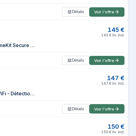
Détails
Voir l'offre
145
€
145
€
liv. incl.
Caméra de surveillance Eve interieure securisee, confidentialite absolue, HomeKit Secure Video, Notifications sur iPhone iPad - Neuf
Détails
Voir l'offre
147
€
147
€
liv. incl.
Caméra intérieure - EVE - Cam - Intérieur - Vidéo 1080p - Vision nocturne - WiFi - Détection de personnes/animaux
Détails
Voir l'offre
150
€
150
€
liv. incl.