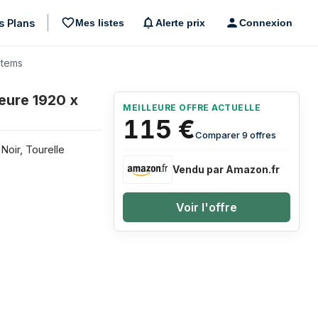
s Plans
Mes listes
Alerte prix
Connexion
stems
les 3 derniers mois
eure 1920 x
x
MEILLEURE OFFRE ACTUELLE
115
€
Comparer 9 offres
Noir, Tourelle
Vendu par Amazon.fr
Voir l'offre