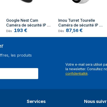
Design
Type de montage
Google Nest Cam 
Imou Turret Tourelle 
Caméra de sécurité IP 
Caméra de sécurité IP 
Couleur du produit
Intérieure et extérieure 
193
€
Intérieure et extérieure 
87
€
,
56
Dès
Dès
1920 x 1080 pixels Mur
1920 x 1080 pixels 
Format
Plafond/mur
er
représentation / réalisation
ffres, les produits
Type
Votre e-mail sera utilisé p
Installation prise en charge
la newsletter. Consultez n
Technologie de connectivité
confidentialité
.
mode Jour/Nuit
Visualisation à distance
Services
Nous suiv