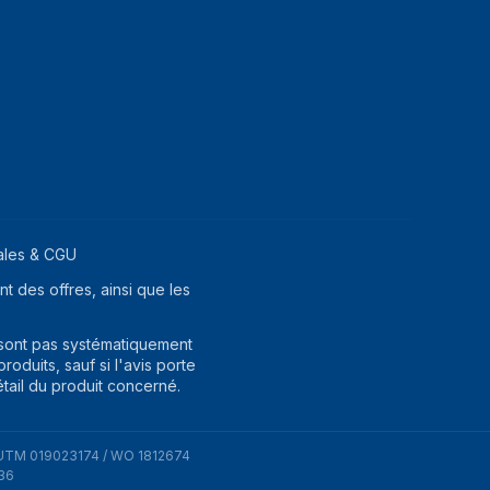
ales & CGU
t des offres, ainsi que les
 sont pas systématiquement
oduits, sauf si l'avis porte
étail du produit concerné.
UTM 019023174 / WO 1812674
36