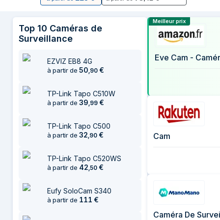
12 juillet 2026
Comparer les 
28 juillet 2026
Meilleur prix
Top
10
Caméras de
1 août 2026
Surveillance
EZVIZ EB8 4G
50
€
à partir de
,
90
TP-Link Tapo C510W
39
€
à partir de
,
99
TP-Link Tapo C500
32
€
Cam
à partir de
,
90
TP-Link Tapo C520WS
42
€
à partir de
,
50
Eufy SoloCam S340
111
€
à partir de