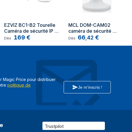
Sur bureau/mural
EZVIZ BC1-B2 Tourelle 
MCL DOM-CAM02 
Caméra de sécurité IP 
caméra de sécurité 
Noir
Intérieure et extérieure 
169
€
Tourelle Caméra de 
66
€
,
42
Dès
Dès
1920 x 1080 pixels Mur
sécurité IP Intérieure 
Tourelle
1920 x 1080 pixels 
Bureau
Caméra de sécurité IP
ar Magic Price pour distribuer
Intérieure
otre
politique de
Je m'inscris !
Sans fil
Oui
Oui
re
Trustpilot