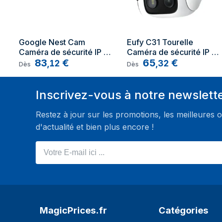
Modes vidéo pris en charge
1080p
Diffusion vidéo
Oui
Google Nest Cam 
Eufy C31 Tourelle 
Audio
Caméra de sécurité IP 
Caméra de sécurité IP 
Intérieure 1920 x 1080 
83
€
Intérieure et extérieure 
65
€
,
12
,
32
Dès
Dès
Haut-parleurs intégrés
Oui
pixels Mur
1920 x 1080 pixels 
Plafond
Système audio
2-voies
Inscrivez-vous à notre newslett
Microphone intégré
Oui
Restez à jour sur les promotions, les meilleures o
Réseau
d'actualité et bien plus encore !
Ethernet/LAN
Non
Votre E-mail ici ...
Wifi
Oui
Bluetooth
Non
Puissance
MagicPrices.fr
Catégories
Type de source d'alimentation
USB