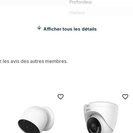
Profondeur
Hauteur
Poids
Afficher tous les détails
Contenu de l'emballage
nombre de caméras
Câbles inclus
ez les avis des autres membres.
Kit de montage
vision de nuit
Vision nocturne
s
Distance de vision nocturne
Support de stockage
Disque dur intégré