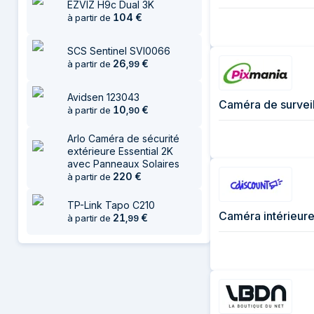
EZVIZ H9c Dual 3K
104
€
à partir de
SCS Sentinel SVI0066
26
€
à partir de
,
99
Avidsen 123043
10
€
à partir de
,
90
Arlo Caméra de sécurité
extérieure Essential 2K
avec Panneaux Solaires
220
€
à partir de
TP-Link Tapo C210
21
€
à partir de
,
99